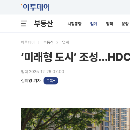
부동산
시장동향
업계
정책
분양
이투데이
부동산
업계
‘미래형 도시’ 조성…HD
입력 2025-12-26 07:00
김지영 기자
구독