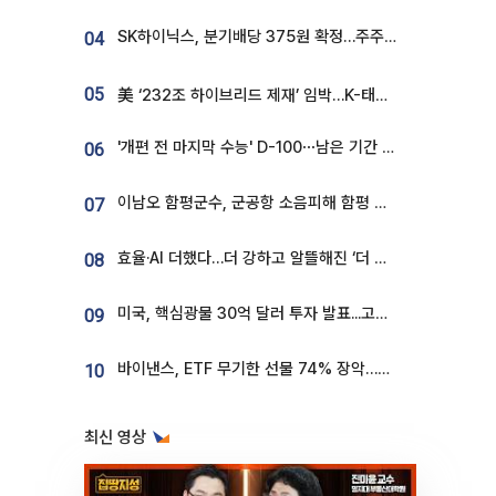
SK하이닉스, 분기배당 375원 확정…주주환원책 9월로 앞당겨 발표
04
05
美 ‘232조 하이브리드 제재’ 임박…K-태양광, 불확실성 털고 날개 다나
'개편 전 마지막 수능' D-100⋯남은 기간 성적 올릴 전략은
06
이남오 함평군수, 군공항 소음피해 함평 보상 요구
07
효율·AI 더했다…더 강하고 알뜰해진 ‘더 뉴 그랜저 하이브리드’ [ET의 모빌리티]
08
미국, 핵심광물 30억 달러 투자 발표...고려아연 대미투자 언급
09
바이낸스, ETF 무기한 선물 74% 장악…한국 레버리지 ETF 거래 급증 [e가상자산]
10
최신 영상