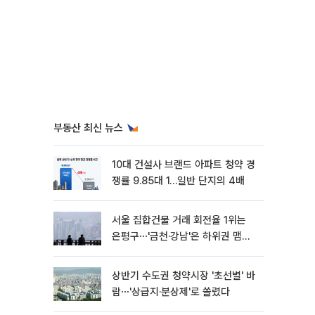
부동산 최신 뉴스
10대 건설사 브랜드 아파트 청약 경
쟁률 9.85대 1…일반 단지의 4배
서울 집합건물 거래 회전율 1위는
은평구⋯'금천·강남'은 하위권 맴돌
아
상반기 수도권 청약시장 '초선별' 바
람⋯'상급지·분상제'로 쏠렸다