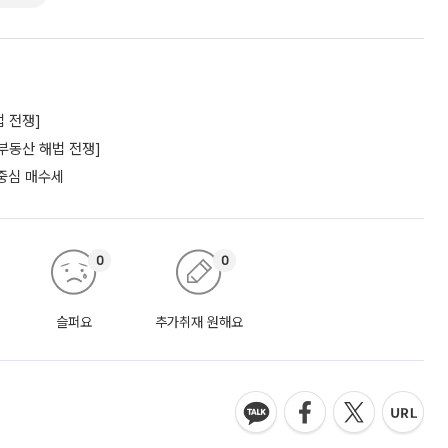
 전쟁]
부동산 해법 전쟁]
 중심 매수세
0
0
슬퍼요
추가취재 원해요