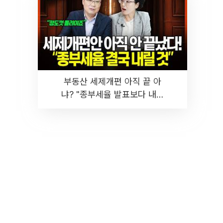
부동산 세제개편 아직 끝 아
냐? "종부세율 발표보다 내릴
것" 장기거주·양도세 전망 I 집
땅지성 I 김인만, 진미윤