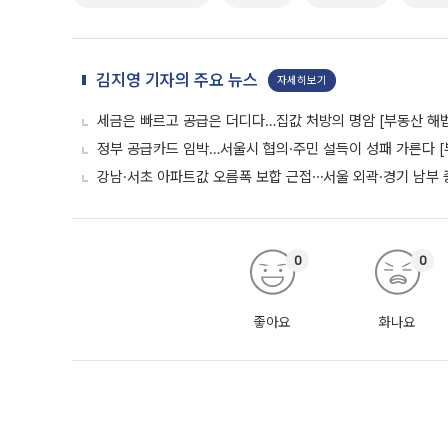
김지영 기자의 주요 뉴스
자세히보기
세금은 빠르고 공급은 더디다…집값 처방의 명암 [부동산 해법
정부 공급카드 임박…서울시 협의·주민 설득이 성패 가른다 [
강남·서초 아파트값 오름폭 보합 근접⋯서울 외곽·경기 남부
0
0
좋아요
화나요