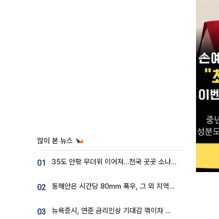
많이 본 뉴스
35도 안팎 무더위 이어져…전국 곳곳 소나기 [오늘 날씨]
01
동해안은 시간당 80㎜ 폭우, 그 외 지역은 폭염…‘극과 극 날씨’
02
뉴욕증시, 연준 금리인상 기대감 꺾이자 상승...S&P500 사상 최고치 [종합]
03