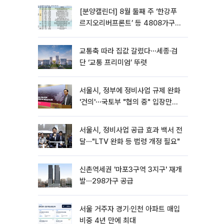
[분양캘린더] 8월 둘째 주 ‘한강푸
르지오리버프론트’ 등 4808가구
분양
교통축 따라 집값 갈렸다⋯세종·검
단 ‘교통 프리미엄’ 뚜렷
서울시, 정부에 정비사업 규제 완화
'건의'⋯국토부 "협의 중" 입장만
[종합]
서울시, 정비사업 공급 효과 백서 전
달⋯"LTV 완화 등 법령 개정 필요"
신촌역세권 '마포3구역 3지구' 재개
발⋯298가구 공급
서울 거주자 경기·인천 아파트 매입
비중 4년 만에 최대