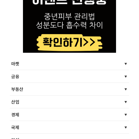
마켓
금융
부동산
산업
경제
국제