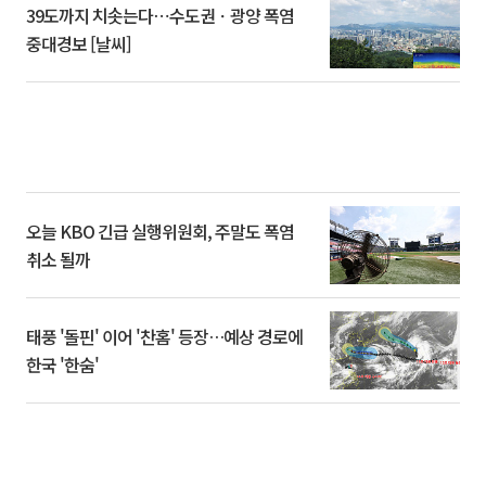
39도까지 치솟는다⋯수도권ㆍ광양 폭염
중대경보 [날씨]
오늘 KBO 긴급 실행위원회, 주말도 폭염
취소 될까
태풍 '돌핀' 이어 '찬홈' 등장…예상 경로에
한국 '한숨'