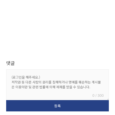
댓글
0 / 300