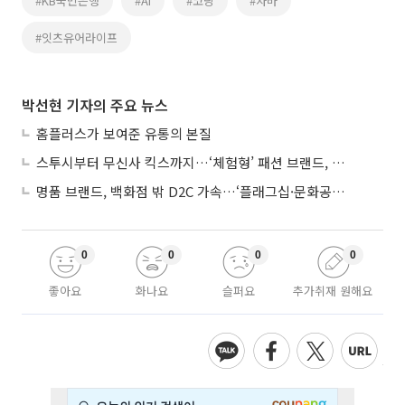
#KB국민은행
#AI
#코딩
#자바
#잇츠유어라이프
박선현 기자의 주요 뉴스
홈플러스가 보여준 유통의 본질
스투시부터 무신사 킥스까지…‘체험형’ 패션 브랜드, 잇단 제주행
명품 브랜드, 백화점 밖 D2C 가속…‘플래그십·문화공간’ 전략 눈길
0
0
0
0
좋아요
화나요
슬퍼요
추가취재 원해요