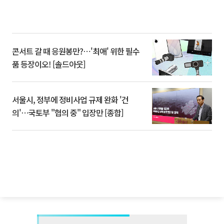
콘서트 갈 때 응원봉만?⋯'최애' 위한 필수
품 등장이오! [솔드아웃]
서울시, 정부에 정비사업 규제 완화 '건
의'⋯국토부 "협의 중" 입장만 [종합]