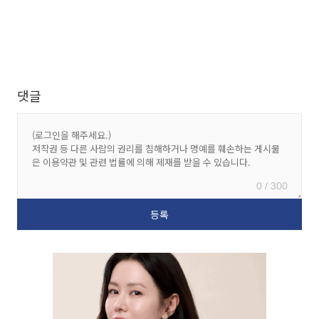
댓글
0 / 300