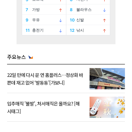
주요뉴스
22일 만에 다시 문 연 홈플러스…정상화 바
쁜데 재고 없어 ‘발동동’[가보니]
입추매직 '불발', 처서매직은 올까요? [해
시태그]