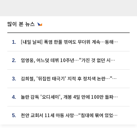
많이 본 뉴스
[내일 날씨] 폭염 한풀 꺾여도 무더위 계속⋯동해안 이틀 연속 비
1.
임영웅, 어느덧 데뷔 10주년⋯"가진 것 없던 시절, 내 앞엔 20명의 팬뿐"
2.
김희철, '뒤집힌 태극기' 지적 후 정치색 논란…"좌우 떠나 우리나라 국기"
3.
놀란 감독 '오디세이', 개봉 4일 만에 100만 돌파⋯'왕사남' 보다 빠르다
4.
천안 교회서 11세 아동 사망…“침대에 묶여 있었다” 진술 확보
5.