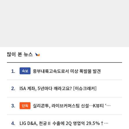
많이 본 뉴스
중부내륙고속도로서 미상 폭발물 발견
속보
1.
ISA 계좌, 5년마다 깨라고요? [이슈크래커]
2.
실리콘투, 라이브커머스팀 신설…K뷰티 ‘글로벌 판매망’ 확대[K뷰티 라방戰]
단독
3.
LIG D&A, 천궁Ⅱ 수출에 2Q 영업익 29.5%↑…수주잔고 24.6조 [종합]
4.