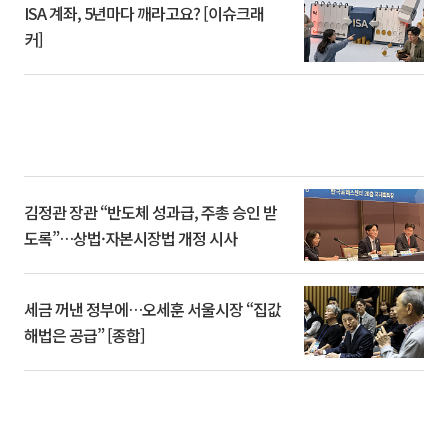
ISA 계좌, 5년마다 깨라고요? [이슈크래
커]
김정관 장관 “반도체 성과급, 주총 승인 받
도록”…상법·자본시장법 개정 시사
세금 꺼낸 정부에…오세훈 서울시장 “집값
해법은 공급” [종합]