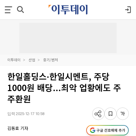
이투데이
산업
중기/벤처
한일홀딩스∙한일시멘트, 주당
1000원 배당...최악 업황에도 주
주환원
입력 2025-12-17 10:58
김동효 기자
구글 선호매체 추가