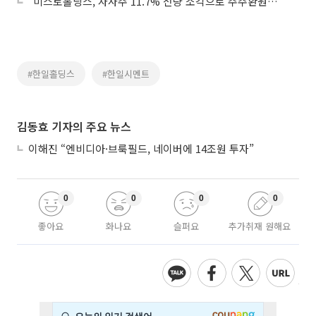
“미스토홀딩스, 자사주 11.7% 전량 소각으로 주주환원…목표가↑”
#한일홀딩스
#한일시멘트
김동효 기자의 주요 뉴스
이해진 “엔비디아·브룩필드, 네이버에 14조원 투자”
0
0
0
0
좋아요
화나요
슬퍼요
추가취재 원해요