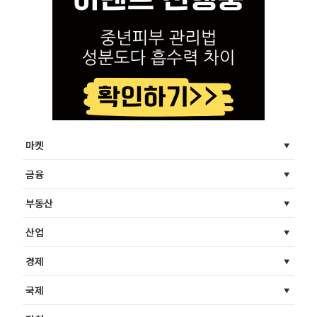
마켓
금융
부동산
산업
경제
국제