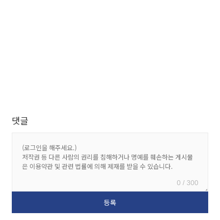
댓글
0 / 300