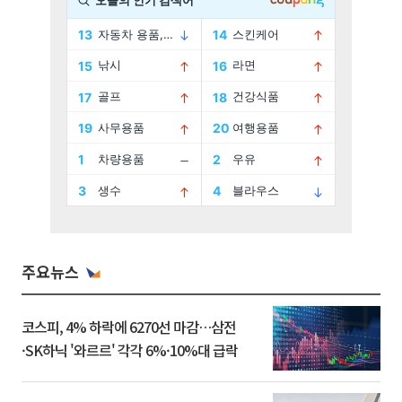
주요뉴스
코스피, 4% 하락에 6270선 마감…삼전
·SK하닉 '와르르' 각각 6%·10%대 급락