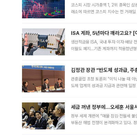
코스피 시장 시가총액 1, 2위 종목인 
래소에 따르면 코스피 지수는 전 거래일 대
1.81% 내린 6478.75에 출발한 코
다. 이날 오전
ISA 계좌, 5년마다 깨라고요? 
생산적금융 ISA, 국내 투자 이자·배당
이월도 폐지…기존 계좌까지 적용청년형 
는 5년마다 계좌를 해지하라는 건가요?”
편을
김정관 장관 “반도체 성과급, 
관훈클럽 초청 토론회 “이익 나눌 때 아
도체 업계의 성과급 지급과 관련해 일정
최근 상법·자본시장법 개정으로 기업 지
세금 꺼낸 정부에…오세훈 서울시장
정부 세제 개편에 “매물 잠김·전월세 불
부동산 해법 전쟁이 본격화하고 있다. 
드를 꺼내자 서울시는 전·월세 부담만 