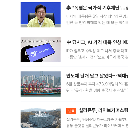
李 "폭염은 국가적 기후재난"…냉
이재명 대통령은 6일 사상 최악의 폭염
안전 등 인명 피해를 막는 데 모든 행
인프라 확충 계획을 내년도 예산안에 반
中 딥시크, AI 가격 대폭 인상 
IPO 앞두고 수익성 제고 나서 중국 대표
그동안 ‘초저가 전략’으로 미국과 중국
가된다. 블룸버그통신에 따르면 딥시크는
반도체 날개 달고 날았다⋯'역대급
6월 상품수지 흑자 478.9억달러 '역대
위'⋯"유가ㆍ환율 영향 출국자 수 감소" 
급 수출 호조가 매달 이어지면서 6월 
대 기
실리콘투, 라이브커머스팀 
단독
실리콘투, 팀장·PD 채용…방송 기획부
유통 플랫폼 실리콘투가 라이브커머스 전