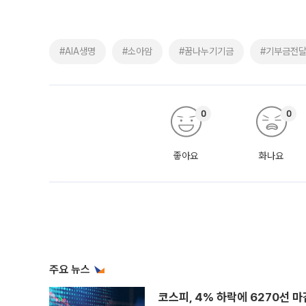
#AIA생명
#소아암
#꿈나누기기금
#기부금전
0
0
좋아요
화나요
주요 뉴스
코스피, 4% 하락에 6270선 마