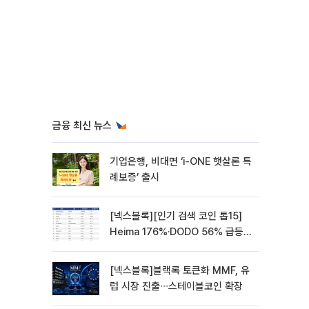
금융 최신 뉴스
기업은행, 비대면 ‘i-ONE 햇살론 특
례보증’ 출시
[넥스블록][인기 검색 코인 톱15]
Heima 176%·DODO 56% 급등…
대형주 속 고변동 알트 부각
[넥스블록]블랙록 토큰화 MMF, 유
럽 시장 진출∙∙∙스테이블코인 확장