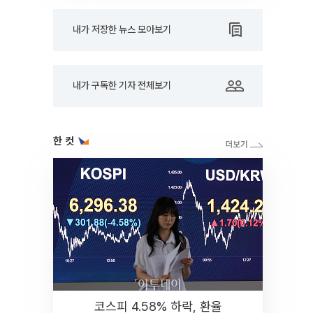
내가 저장한 뉴스 모아보기
내가 구독한 기자 전체보기
한 컷
코스피 4.58% 하락, 환율