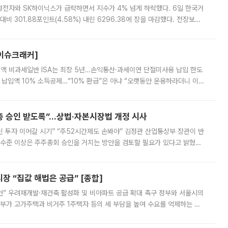
삼성전자와 SK하이닉스가 급락하면서 지수가 4% 넘게 하락했다. 6일 한국거
비 301.88포인트(4.58%) 내린 6296.38에 장을 마감했다. 전장보다
스피는 장중 한때 6550.94까지 오르기도 했으나 6238.32까지 밀리기도 했
[이슈크래커]
 전액 비과세일반 ISA는 최장 5년…손익통산·과세이연 단절미사용 납입 한도
납입액 10% 소득공제…“10% 환급”은 아냐 “오랫동안 운용하라더니 이제
 ‘만능 절세 통장’으로 불리는 개인종합자산관리계좌(ISA)가 두 갈래로 개
주총 승인 받도록”…상법·자본시장법 개정 시사
닌 투자 이어갈 시기” “주52시간제도 손봐야” 김정관 산업통상부 장관이 반
 수준 이상은 주주총회 승인을 거치는 방안을 검토할 필요가 있다고 밝혔다.
배구조와 주주권 강화 논의가 이어지는 가운데, 핵심 연구인력에 대한
 “집값 해법은 공급” [종합]
안” 우려재개발·재건축 활성화 및 비아파트 공급 확대 촉구 정부와 서울시의
정부가 고가주택과 비거주 1주택자 등의 세 부담을 높여 수요를 억제하는 카
키울 것이라며 세금이 아닌 공급이 근본적인 처방이라고 전면 반박했다.