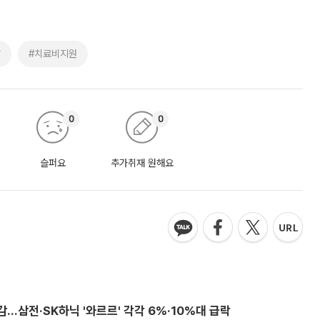
달
#치료비지원
0
0
슬퍼요
추가취재 원해요
감…삼전·SK하닉 '와르르' 각각 6%·10%대 급락