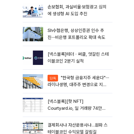
손보협회, 과실비율·보험광고 심의
에 생성형 AI 도입 추진
Sh수협은행, 상상인증권 인수 추
진⋯비은행 포트폴리오 확대 속도
[넥스블록]테더ㆍ써클, 엇갈린 스테
이블코인 2분기 실적
"한국형 금융지주 세운다"⋯
단독
라이나생명, 대주주 변경으로 지주
사 전환 첫발
[넥스블록][핫 NFT]
Courtyard.io, 일 거래량 74만
5040달러… 바닥가 5달러
결제회사냐 자산운용사냐…원화 스
테이블코인 수익모델 갈림길