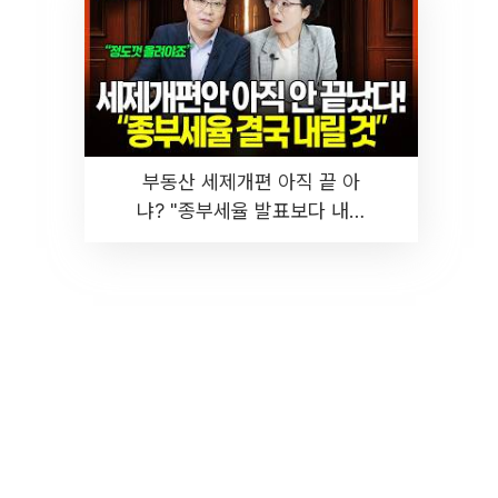
부동산 세제개편 아직 끝 아
냐? "종부세율 발표보다 내릴
것" 장기거주·양도세 전망 I 집
땅지성 I 김인만, 진미윤