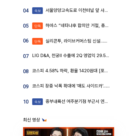
서울양양고속도로 이천터널 앞 사고 발생
04
속보
하마스 “네타냐후 합의안 거절, 총선 앞두고 시간 끌기”
05
단독
06
실리콘투, 라이브커머스팀 신설…K뷰티 ‘글로벌 판매망’ 확대[K뷰티 라방戰]
단독
LIG D&A, 천궁Ⅱ 수출에 2Q 영업익 29.5%↑…수주잔고 24.6조 [종합]
07
코스피 4.58% 하락, 환율 1420원대 [포토]
08
코스피 장중 낙폭 확대에 '매도 사이드카'…외인 2.8조'팔자'· 개인 3.1조 '사자'
09
중부내륙선 여주분기점 부근서 연이은 추돌사고 발생
10
속보
최신 영상