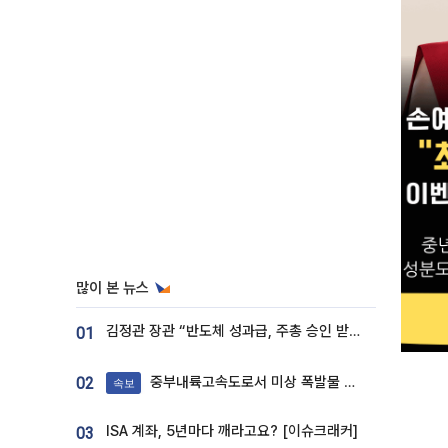
많이 본 뉴스
김정관 장관 “반도체 성과급, 주총 승인 받도록”…상법·자본시장법 개정 시사
01
중부내륙고속도로서 미상 폭발물 발견
02
속보
ISA 계좌, 5년마다 깨라고요? [이슈크래커]
03