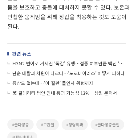
몸을 보호하고 충돌에 대처하지 못할 수 있다. 보온과
민첩한 움직임을 위해 장갑을 착용하는 것도 도움이
된다.
관련 뉴스
H3N2 변이로 거세진 ‘독감’ 유행…접종 여부만큼 백신 ‘종류’ 중요
단순 배탈과 차원이 다르다…‘노로바이러스’ 어떻게 피하나
증상도 없는데…‘이 질환’ 돌연사 위험까지
美 클래리티 법안 연내 통과 가능성 13%…상원 문턱서 제동
#골다공증
#고관절
#정형외과
#골다공증골절
#내분비내과