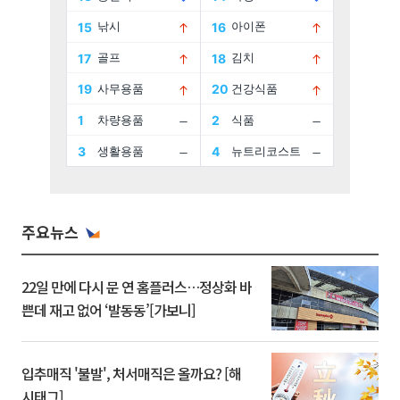
주요뉴스
22일 만에 다시 문 연 홈플러스…정상화 바
쁜데 재고 없어 ‘발동동’[가보니]
입추매직 '불발', 처서매직은 올까요? [해
시태그]