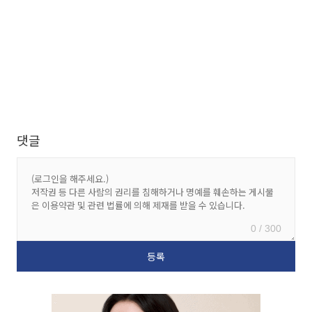
댓글
0 / 300