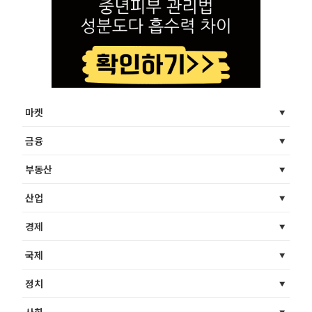
마켓
금융
부동산
산업
경제
국제
정치