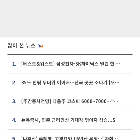
많이 본 뉴스
[베스트&워스트] 삼성전자·SK하이닉스 밀린 한 주…상상인증권은 85% 급등
1.
35도 안팎 무더위 이어져…전국 곳곳 소나기 [오늘 날씨]
2.
[주간증시전망] 다음주 코스피 6000~7000⋯“外人 수급은 정책이 변수”
3.
뉴욕증시, 연준 금리인상 기대감 꺾이자 상승...S&P500 사상 최고치 [종합]
4.
'나혼산' 류혜영, 고경표와 16년산 우정…"자취방서 부모님과 마주쳐"
5.