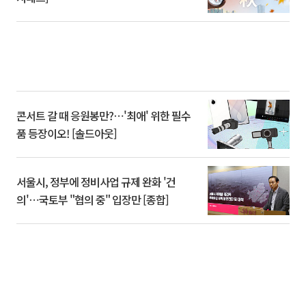
콘서트 갈 때 응원봉만?⋯'최애' 위한 필수
품 등장이오! [솔드아웃]
서울시, 정부에 정비사업 규제 완화 '건
의'⋯국토부 "협의 중" 입장만 [종합]