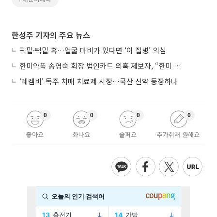
한성주 기자의 주요 뉴스
귀밑·턱밑 혹…얼굴 마비가 있다면 ‘이 질병’ 의심
한미약품 송영숙 회장 법인카드 의혹 제보자, “한미 잘 되기 바라는 마음”
‘레켐비’ 독주 치매 치료제 시장…국산 신약 등장하나
0
0
0
0
좋아요
화나요
슬퍼요
추가취재 원해요