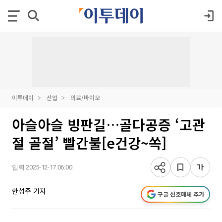
이투데이
산업
의료/바이오
아슬아슬 빙판길…골다공증 ‘고관
절 골절’ 빨간불[e건강~쏙]
입력 2025-12-17 06:00
한성주 기자
구글 선호매체 추가