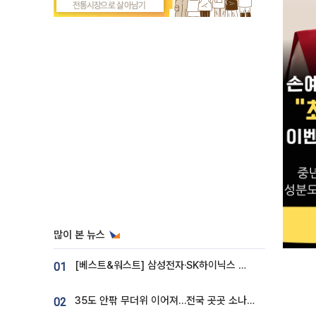
많이 본 뉴스
[베스트&워스트] 삼성전자·SK하이닉스 밀린 한 주…상상인증권은 85% 급등
01
35도 안팎 무더위 이어져…전국 곳곳 소나기 [오늘 날씨]
02