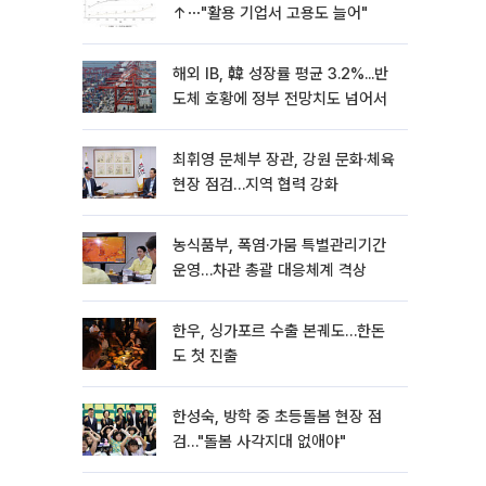
↑⋯"활용 기업서 고용도 늘어"
해외 IB, 韓 성장률 평균 3.2%...반
도체 호황에 정부 전망치도 넘어서
최휘영 문체부 장관, 강원 문화·체육
현장 점검…지역 협력 강화
농식품부, 폭염·가뭄 특별관리기간
운영…차관 총괄 대응체계 격상
한우, 싱가포르 수출 본궤도…한돈
도 첫 진출
한성숙, 방학 중 초등돌봄 현장 점
검…"돌봄 사각지대 없애야"