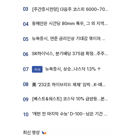
03
[주간증시전망] 다음주 코스피 6000~7000⋯“外人 수급은 정책이 변수”
동해안은 시간당 80㎜ 폭우, 그 외 지역은 폭염…‘극과 극 날씨’
04
뉴욕증시, 연준 금리인상 기대감 꺾이자 상승...S&P500 사상 최고치 [종합]
05
SK하이닉스, 분기배당 375원 확정…주주환원책 9월로 앞당겨 발표
06
뉴욕증시, 상승...나스닥 1.3% ↑
07
속보
08
美 ‘232조 하이브리드 제재’ 임박…K-태양광, 불확실성 털고 날개 다나
[베스트&워스트] 코스닥 10% 급반등…본느, 최대주주 변경 기대에 270% 폭등
09
'개편 전 마지막 수능' D-100⋯남은 기간 성적 올릴 전략은
10
최신 영상