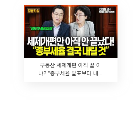
부동산 세제개편 아직 끝 아
냐? "종부세율 발표보다 내릴
것" 장기거주·양도세 전망 I 집
땅지성 I 김인만, 진미윤