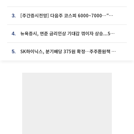
[주간증시전망] 다음주 코스피 6000~7000⋯“外人 수급은 정책이 변수”
3.
뉴욕증시, 연준 금리인상 기대감 꺾이자 상승...S&P500 사상 최고치 [종합]
4.
SK하이닉스, 분기배당 375원 확정…주주환원책 9월로 앞당겨 발표
5.