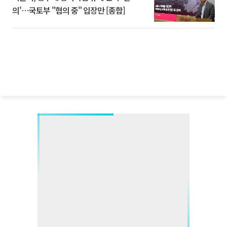
의'⋯국토부 "협의 중" 입장만 [종합]