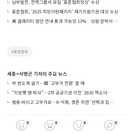
남부발전, 전력그룹사 유일 '표준협회장상' 수상
표준협회, '2025 희망리턴패키지' 재기지원기관 대상 수상
美 클래리티 법안 연내 통과 가능성 13%…상원 문턱서 제동
#표준협회
세종=서병곤 기자의 주요 뉴스
中 반도체 굴기⋯韓 ‘고부가 전환’ 할 때
"지방행 땐 퇴사"⋯2차 공공기관 이전 '2030 엑소더스' 뇌관
범용 버리고 고부가로⋯K-석화, 생존 위한 '선택과 집중'
0
0
0
0