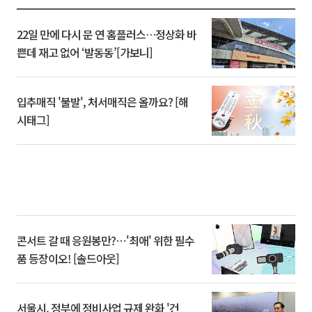
22일 만에 다시 문 연 홈플러스…정상화 바
쁜데 재고 없어 ‘발동동’[가보니]
입추매직 '불발', 처서매직은 올까요? [해
시태그]
콘서트 갈 때 응원봉만?⋯'최애' 위한 필수
품 등장이오! [솔드아웃]
서울시, 정부에 정비사업 규제 완화 '건