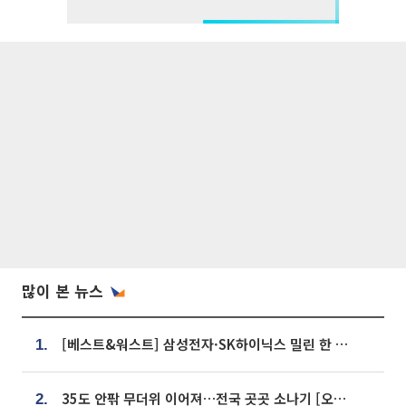
많이 본 뉴스
[베스트&워스트] 삼성전자·SK하이닉스 밀린 한 주…상상인증권은 85% 급등
1.
35도 안팎 무더위 이어져…전국 곳곳 소나기 [오늘 날씨]
2.