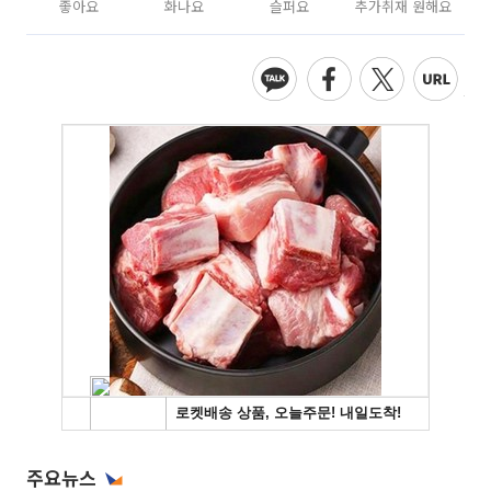
좋아요
화나요
슬퍼요
추가취재 원해요
주요뉴스