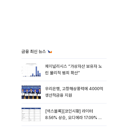
금융 최신 뉴스
체이널리시스 “가상자산 보유자 노
린 물리적 범죄 확산”
우리은행, 고창해상풍력에 4000억
생산적금융 지원
[넥스블록][코인시황] 라이터
8.56% 상승, 오디에라 17.09% 하
락