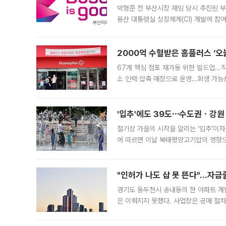
박형준 전 부산시장 재임 당시 추진된 부산
용산 대통령실 상징체계(CI) 개발에 참
도시브랜드 사업이 공개 이후 시민 공감
2000억 수혈받은 홈플러스 ‘오늘
67개 핵심 점포 재가동 위한 빌드업..
소 인력·압축 매장으로 운영…회생 가능성
영업을 시작한다. 핵심 점포 67개에는 
'입추'에도 39도⋯수도권ㆍ강원
절기상 가을의 시작을 알리는 ‘입추’이자
에 따르면 이날 북태평양고기압의 영향으
도, 낮 최고기온은 31~39도로, 전국
"인허가 나도 삽 못 뜬다"…자금
경기도 동두천시 송내동의 한 아파트 개
은 이뤄지지 못했다. 사업장은 공매 절차
3차 공매까지 진행됐으나 모두 유찰됐다.
후