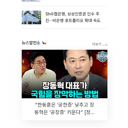
Sh수협은행, 상상인증권 인수 추
진⋯비은행 포트폴리오 확대 속도
뉴스발전소
“한동훈은 ‘공한증’ 낮추고 장
동혁은 ‘공장증’ 키운다” [정치
대학]