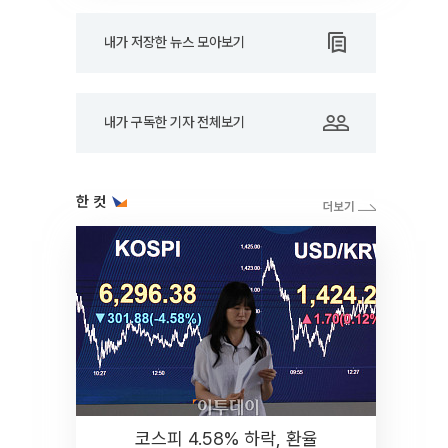
내가 저장한 뉴스 모아보기
내가 구독한 기자 전체보기
한 컷
코스피 4.58% 하락, 환율