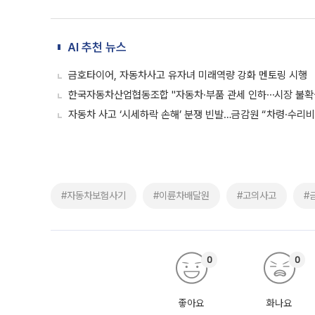
AI 추천 뉴스
금호타이어, 자동차사고 유자녀 미래역량 강화 멘토링 시행
한국자동차산업협동조합 "자동차·부품 관세 인하⋯시장 불확
자동차 사고 ‘시세하락 손해’ 분쟁 빈발…금감원 “차령·수리
#자동차보험사기
#이륜차배달원
#고의사고
#
0
0
좋아요
화나요