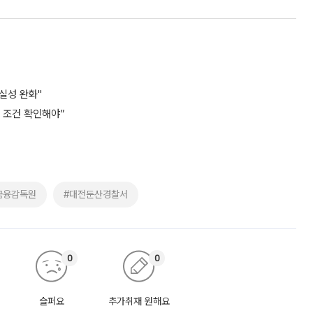
실성 완화"
비 조건 확인해야”
금융감독원
#대전둔산경찰서
0
0
슬퍼요
추가취재 원해요