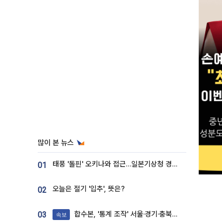
많이 본 뉴스
태풍 '돌핀' 오키나와 접근…일본기상청 경로 업데이트
01
오늘은 절기 '입추', 뜻은?
02
합수본, '통계 조작' 서울·경기·충북 선관위 등 추가 압수수색
03
속보