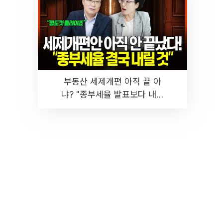
부동산 세제개편 아직 끝 아
냐? "종부세율 발표보다 내릴
것" 장기거주·양도세 전망 I 집
땅지성 I 김인만, 진미윤