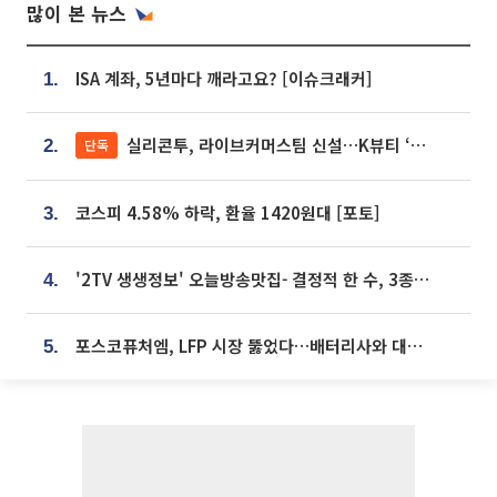
많이 본 뉴스
ISA 계좌, 5년마다 깨라고요? [이슈크래커]
1.
실리콘투, 라이브커머스팀 신설…K뷰티 ‘글로벌 판매망’ 확대[K뷰티 라방戰]
단독
2.
코스피 4.58% 하락, 환율 1420원대 [포토]
3.
'2TV 생생정보' 오늘방송맛집- 결정적 한 수, 3종 메밀면! 메밀 소바 맛집 '의○○○○'
4.
포스코퓨처엠, LFP 시장 뚫었다…배터리사와 대규모 장기 공급 합의
5.