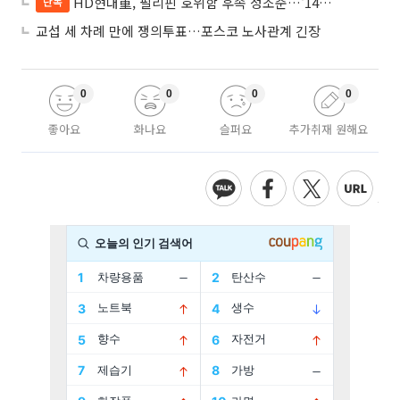
HD현대重, 필리핀 호위함 후속 정조준…‘14척+α’ 싹쓸이 노린다
단독
교섭 세 차례 만에 쟁의투표…포스코 노사관계 긴장
0
0
0
0
좋아요
화나요
슬퍼요
추가취재 원해요