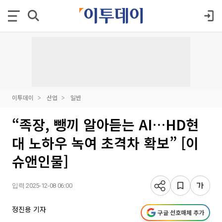
이투데이
산업
일반
“족장, 뺑끼 알아듣는 AI…HD현
대 노하우 녹여 초격차 확보” [이
슈앤인물]
입력 2025-12-08 06:00
정진용 기자
구글 선호매체 추가