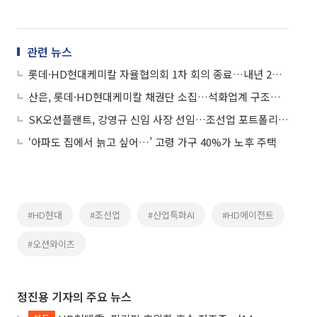
관련 뉴스
롯데·HD현대케미칼 자율협의회 1차 회의 종료…내년 2월 금융지원 윤곽
산은, 롯데·HD현대케미칼 채권단 소집…석화업계 구조혁신 닻 올렸다
SK오션플랜트, 강영규 신임 사장 선임…조선업 포트폴리오 전면 확대
‘아파도 집에서 늙고 싶어…’ 고령 가구 40%가 노후 주택
#HD현대
#조선업
#산업특화AI
#HD에이전트
#오션와이즈
정진용 기자의 주요 뉴스