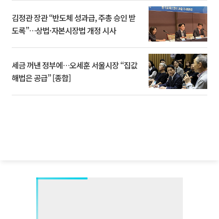
김정관 장관 “반도체 성과급, 주총 승인 받
도록”…상법·자본시장법 개정 시사
세금 꺼낸 정부에…오세훈 서울시장 “집값
해법은 공급” [종합]