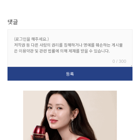
댓글
0 / 300