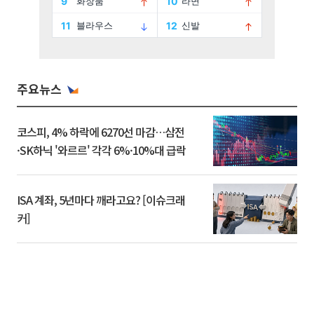
주요뉴스
코스피, 4% 하락에 6270선 마감…삼전
·SK하닉 '와르르' 각각 6%·10%대 급락
ISA 계좌, 5년마다 깨라고요? [이슈크래
커]