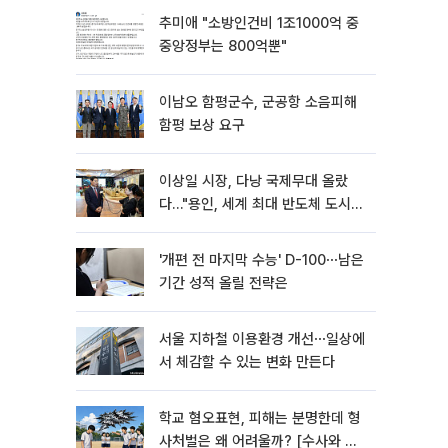
추미애 "소방인건비 1조1000억 중
중앙정부는 800억뿐"
이남오 함평군수, 군공항 소음피해
함평 보상 요구
이상일 시장, 다낭 국제무대 올랐
다…"용인, 세계 최대 반도체 도시
된다"
'개편 전 마지막 수능' D-100⋯남은
기간 성적 올릴 전략은
서울 지하철 이용환경 개선⋯일상에
서 체감할 수 있는 변화 만든다
학교 혐오표현, 피해는 분명한데 형
사처벌은 왜 어려울까? [수사와 재