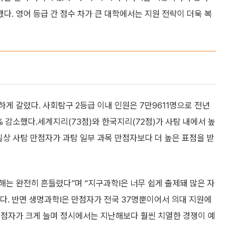
다. 영어 등급 간 점수 차가 큰 대학에서는 지원 전략이 더욱 복
게 갈렸다. 사회탐구 2등급 이내 인원은 7만9611명으로 전년
3% 감소했다.세계지리(73점)와 한국지리(72점)가 사탐 내에서 높
실상 사탐 만점자가 과탐 일부 과목 만점자보다 더 높은 표점을 받
해는 완전히 흔들렸다”며 “지구과학Ⅰ은 너무 쉽게 출제돼 많은 자
다. 반면 생명과학Ⅰ은 만점자가 전국 37명뿐이어서 의대 지원에
고득점자가 크게 늘며 정시에서는 지난해보다 훨씬 치열한 경쟁이 예