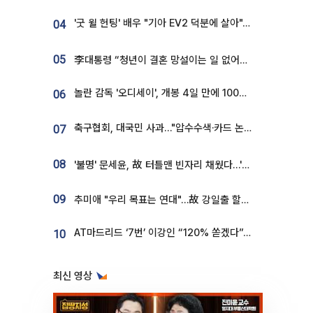
'굿 윌 헌팅' 배우 "기아 EV2 덕분에 살아"…교통사고 후 안전성 극찬
04
05
李대통령 “청년이 결혼 망설이는 일 없어야...제도상 불이익 조사”
놀란 감독 '오디세이', 개봉 4일 만에 100만 돌파⋯'왕사남' 보다 빠르다
06
축구협회, 대국민 사과…"압수수색·카드 논란 사죄, 강도 높은 쇄신"
07
08
'불명' 문세윤, 故 터틀맨 빈자리 채웠다…'거북이' 눈물의 최종 우승
09
추미애 "우리 목표는 연대"…故 강일출 할머니 흉상 제막
AT마드리드 ‘7번’ 이강인 “120% 쏟겠다”⋯시메오네 감독 “필요한 선수”
10
최신 영상