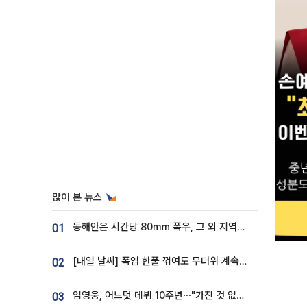
많이 본 뉴스
동해안은 시간당 80㎜ 폭우, 그 외 지역은 폭염…‘극과 극 날씨’
01
[내일 날씨] 폭염 한풀 꺾여도 무더위 계속⋯동해안 이틀 연속 비
02
임영웅, 어느덧 데뷔 10주년⋯"가진 것 없던 시절, 내 앞엔 20명의 팬뿐"
03