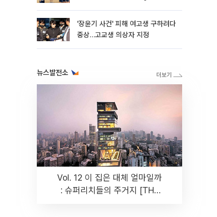
판]
'장윤기 사건' 피해 여고생 구하려다
중상…고교생 의상자 지정
뉴스발전소
Vol. 12 이 집은 대체 얼마일까
: 슈퍼리치들의 주거지 [THE
RARE]