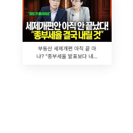
부동산 세제개편 아직 끝 아
냐? "종부세율 발표보다 내릴
것" 장기거주·양도세 전망 I 집
땅지성 I 김인만, 진미윤