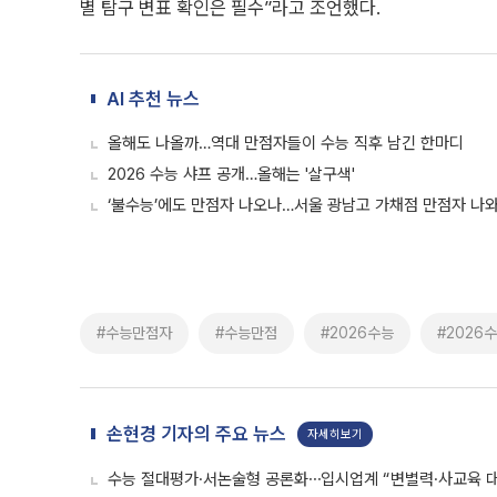
별 탐구 변표 확인은 필수”라고 조언했다.
AI 추천 뉴스
올해도 나올까…역대 만점자들이 수능 직후 남긴 한마디
2026 수능 샤프 공개…올해는 '살구색'
‘불수능’에도 만점자 나오나…서울 광남고 가채점 만점자 나
#수능만점자
#수능만점
#2026수능
#2026
손현경 기자의 주요 뉴스
자세히보기
수능 절대평가·서논술형 공론화⋯입시업계 “변별력·사교육 대