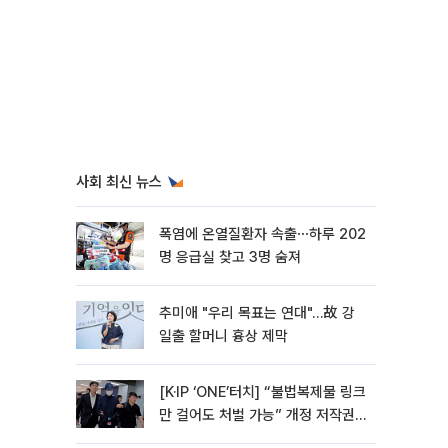
사회 최신 뉴스
폭염에 온열질환자 속출⋯하루 202
명 응급실 찾고 3명 숨져
추미애 "우리 목표는 연대"…故 강
일출 할머니 흉상 제막
[K·IP ‘ONE’터치] “불법복제물 링크
만 걸어도 처벌 가능” 개정 저작권
법 어떻게 바뀌었나