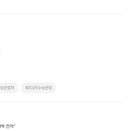
와
수능만점자
#2026수능만점
책 먼저”