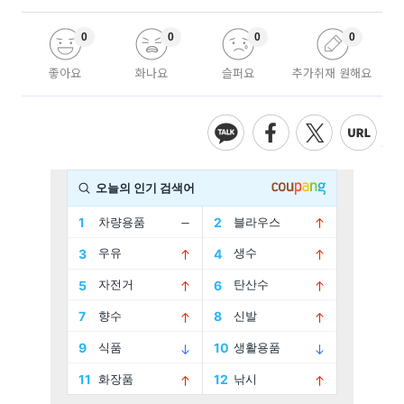
0
0
0
0
좋아요
화나요
슬퍼요
추가취재 원해요