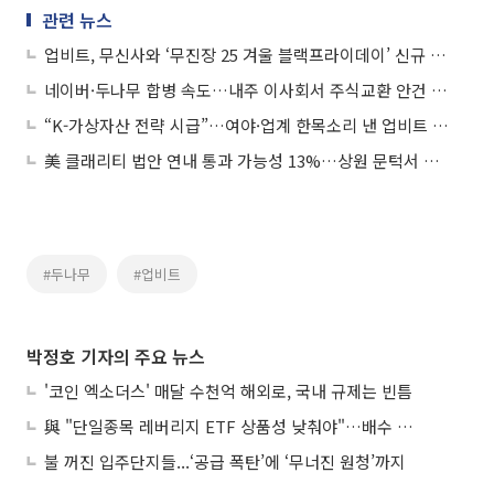
관련 뉴스
업비트, 무신사와 ‘무진장 25 겨울 블랙프라이데이’ 신규 회원 이벤트
네이버·두나무 합병 속도…내주 이사회서 주식교환 안건 상정
“K-가상자산 전략 시급”…여야·업계 한목소리 낸 업비트 디콘 2025
美 클래리티 법안 연내 통과 가능성 13%…상원 문턱서 제동
#두나무
#업비트
박정호 기자의 주요 뉴스
'코인 엑소더스' 매달 수천억 해외로, 국내 규제는 빈틈
與 "단일종목 레버리지 ETF 상품성 낮춰야"…배수 조정안도 거론
불 꺼진 입주단지들...‘공급 폭탄’에 ‘무너진 원청’까지