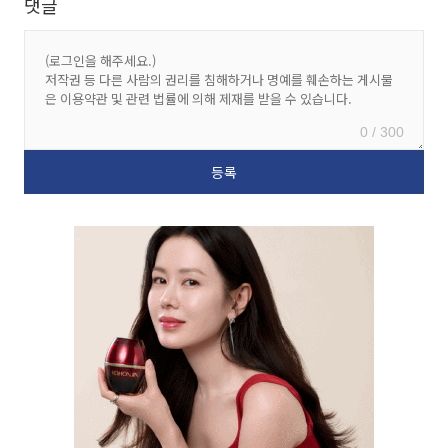
댓글
0 / 300