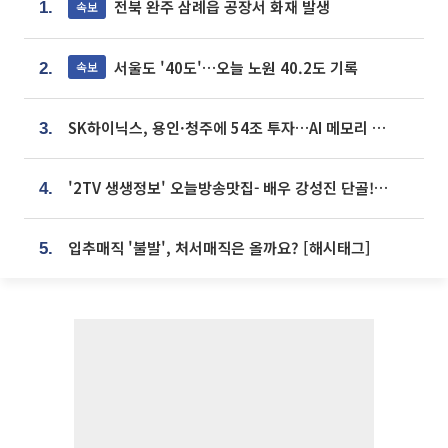
전북 완주 삼례읍 공장서 화재 발생
속보
1.
서울도 '40도'…오늘 노원 40.2도 기록
속보
2.
SK하이닉스, 용인·청주에 54조 투자…AI 메모리 생산기지 키운다
3.
'2TV 생생정보' 오늘방송맛집- 배우 강성진 단골! 쌀국수ㆍ푸팟퐁 커리 맛집 '블○○○'
4.
입추매직 '불발', 처서매직은 올까요? [해시태그]
5.