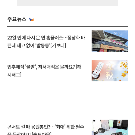
주요뉴스
22일 만에 다시 문 연 홈플러스…정상화 바
쁜데 재고 없어 ‘발동동’[가보니]
입추매직 '불발', 처서매직은 올까요? [해
시태그]
콘서트 갈 때 응원봉만?⋯'최애' 위한 필수
품 등장이오! [솔드아웃]