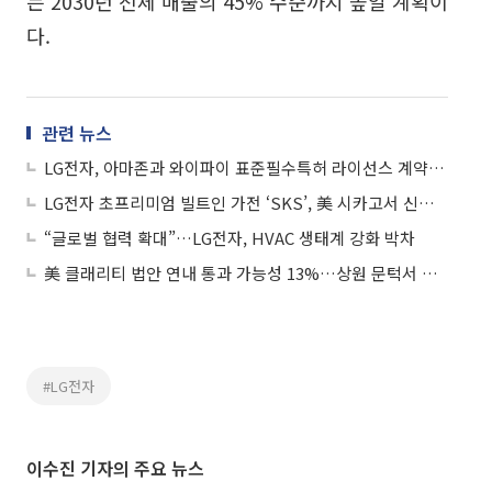
는 2030년 전체 매출의 45% 수준까지 높일 계획이
다.
관련 뉴스
LG전자, 아마존과 와이파이 표준필수특허 라이선스 계약 체결
LG전자 초프리미엄 빌트인 가전 ‘SKS’, 美 시카고서 신규 쇼룸 오픈
“글로벌 협력 확대”…LG전자, HVAC 생태계 강화 박차
美 클래리티 법안 연내 통과 가능성 13%…상원 문턱서 제동
#LG전자
이수진 기자의 주요 뉴스