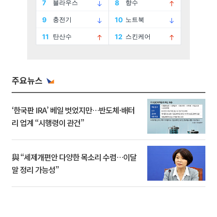
주요뉴스
‘한국판 IRA’ 베일 벗었지만…반도체·배터
리 업계 “시행령이 관건”
與 “세제개편안 다양한 목소리 수렴…이달
말 정리 가능성”