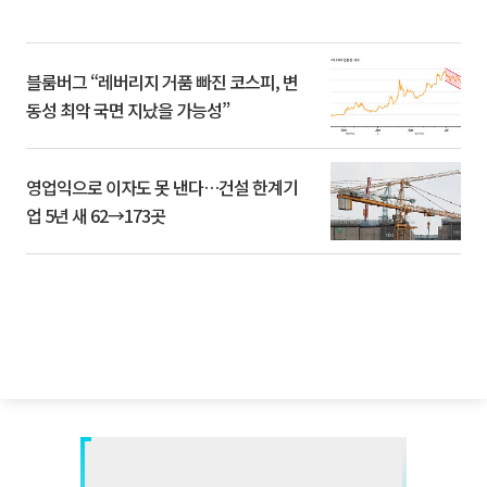
블룸버그 “레버리지 거품 빠진 코스피, 변
동성 최악 국면 지났을 가능성”
영업익으로 이자도 못 낸다…건설 한계기
업 5년 새 62→173곳