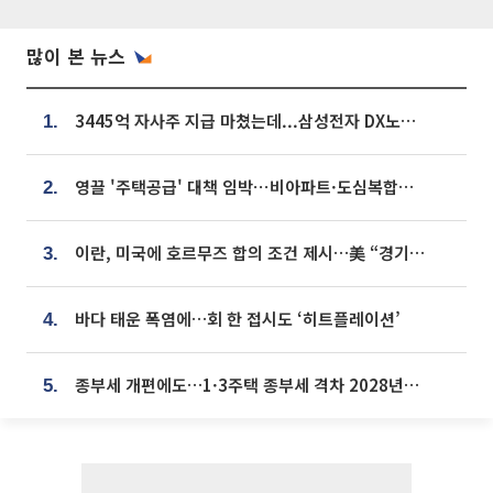
많이 본 뉴스
3445억 자사주 지급 마쳤는데...삼성전자 DX노조, 뒤늦은 '떼쓰기 집회'
1.
영끌 '주택공급' 대책 임박⋯비아파트·도심복합까지 총동원
2.
이란, 미국에 호르무즈 합의 조건 제시…美 “경기 아직 안 끝나” [종합]
3.
바다 태운 폭염에…회 한 접시도 ‘히트플레이션’
4.
종부세 개편에도…1·3주택 종부세 격차 2028년부터 확대
5.