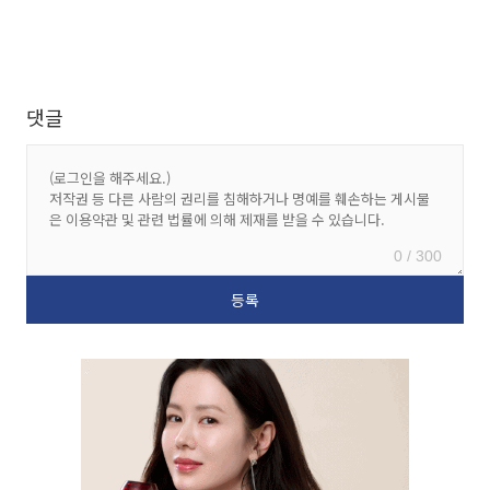
댓글
0 / 300