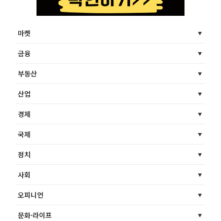
마켓
금융
부동산
산업
경제
국제
정치
사회
오피니언
문화·라이프