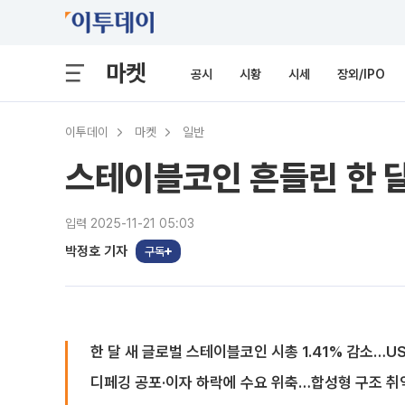
마켓
공시
시황
시세
장외/IPO
이투데이
마켓
일반
스테이블코인 흔들린 한 달
입력 2025-11-21 05:03
박정호 기자
구독
한 달 새 글로벌 스테이블코인 시총 1.41% 감소…US
디페깅 공포·이자 하락에 수요 위축…합성형 구조 취