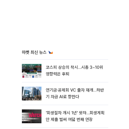
마켓 최신 뉴스
코스피 상승의 착시…시총 3~10위
영향력은 후퇴
연기금·공제회 VC 출자 재개…하반
기 자금 AI로 향한다
'회생절차 개시 1년' 왓챠…회생계획
안 제출 벌써 여덟 번째 연장