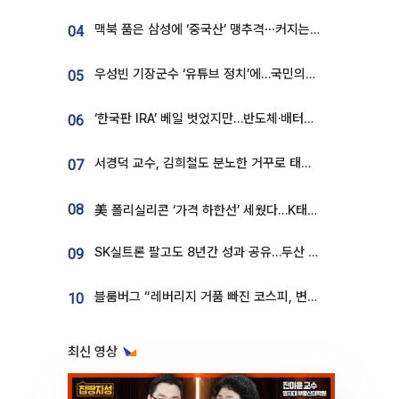
맥북 품은 삼성에 ‘중국산’ 맹추격⋯커지는 노트북 OLED 시장
04
우성빈 기장군수 ‘유튜브 정치’에…국민의힘 군의원들 집단 반발
05
‘한국판 IRA’ 베일 벗었지만…반도체·배터리 업계 “시행령이 관건”
06
서경덕 교수, 김희철도 분노한 거꾸로 태극기⋯"엉터리는 아냐, 아쉬울 뿐"
07
08
美 폴리실리콘 ‘가격 하한선’ 세웠다…K태양광 수혜 기대
SK실트론 팔고도 8년간 성과 공유…두산 인수대금 2.3조가 끝 아냐
09
블룸버그 “레버리지 거품 빠진 코스피, 변동성 최악 국면 지났을 가능성”
10
최신 영상