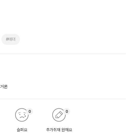
#테더
 거론
0
0
슬퍼요
추가취재 원해요