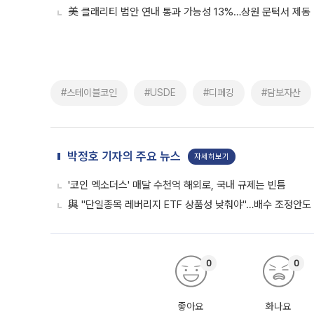
美 클래리티 법안 연내 통과 가능성 13%…상원 문턱서 제동
#스테이블코인
#USDE
#디페깅
#담보자산
박정호 기자의 주요 뉴스
자세히보기
'코인 엑소더스' 매달 수천억 해외로, 국내 규제는 빈틈
與 "단일종목 레버리지 ETF 상품성 낮춰야"…배수 조정안도
0
0
좋아요
화나요