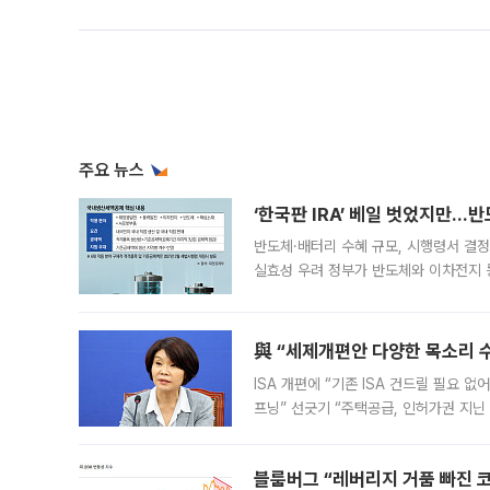
주요 뉴스
‘한국판 IRA’ 베일 벗었지만…
반도체·배터리 수혜 규모, 시행령서 결정
실효성 우려 정부가 반도체와 이차전지 
법(IRA)’으로 불리는 국내생산세액공제
與 “세제개편안 다양한 목소리 
ISA 개편에 “기존 ISA 건드릴 필요 
프닝” 선긋기 “주택공급, 인허가권 지닌
견을 수렴해 당정과 개편안에 대한 조율
블룸버그 “레버리지 거품 빠진 코