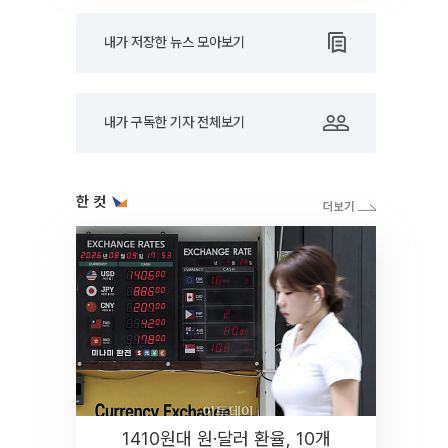
내가 저장한 뉴스 모아보기
내가 구독한 기자 전체보기
한 컷
1410원대 원·달러 환율, 10개