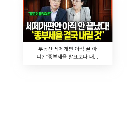
부동산 세제개편 아직 끝 아
냐? "종부세율 발표보다 내릴
것" 장기거주·양도세 전망 I 집
땅지성 I 김인만, 진미윤