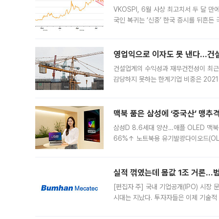
VKOSPI, 6월 사상 최고치서 두 달
국인 복귀는 ‘신중’ 한국 증시를 뒤흔
했다. 대규모 반대매매로 레버리지 투자
영업익으로 이자도 못 낸다…건설 
건설업계의 수익성과 재무건전성이 최근
감당하지 못하는 한계기업 비중은 2021
이낸싱(PF) 부담이 집중된 건축 부문의
경영
맥북 품은 삼성에 ‘중국산’ 맹추
삼성D 8.6세대 양산…애플 OLED 맥북
66%↑ 노트북용 유기발광다이오드(OL
운데 중국 BOE와 TCL CSOT도 생산
일 업계에 따르면 삼성
실적 꺾였는데 몸값 1조 거론…범
[편집자 주] 국내 기업공개(IPO) 시장
시대는 지났다. 투자자들은 이제 기술적
은 거시경제 불확실성 속에 실적과 성과