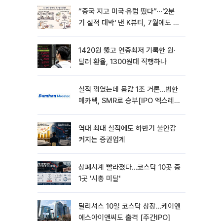
“중국 지고 미국·유럽 떴다”⋯'2분
기 실적 대박' 낸 K뷰티, 7월에도 질
주
1420원 뚫고 연중최저 기록한 원·
달러 환율, 1300원대 직행하나
실적 꺾였는데 몸값 1조 거론…범한
메카텍, SMR로 승부[IPO 엑스레
이]
역대 최대 실적에도 하반기 불안감
커지는 증권업계
상폐시계 빨라졌다…코스닥 10곳 중
1곳 '시총 미달'
딜리셔스 10일 코스닥 상장…케이앤
에스아이앤씨도 출격 [주간IPO]