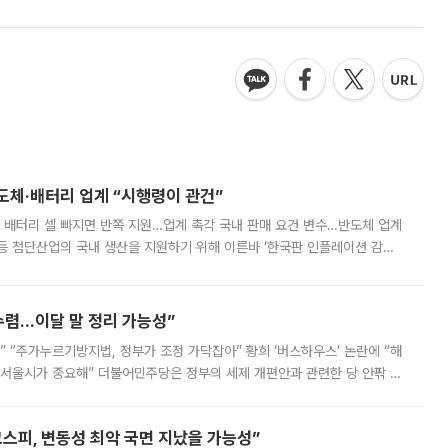
반도체·배터리 업계 “시행령이 관건”
 배터리 셀 빠지면 반쪽 지원…업계 촉각 국내 판매 요건 변수…반도체 업계
등 첨단산업의 국내 생산을 지원하기 위해 이른바 ‘한국판 인플레이션 감축
를 신설했지만, 업계에서는 세부 지원 대상에 따라 정책 효과가 크게 달라
수렴…이달 말 정리 가능성”
없어” “주가누르기방지법, 정부가 조정 가닥잡아” 황희 ‘버스하우스’ 논란에 “해
 서울시가 중요해” 더불어민주당은 정부의 세제 개편안과 관련한 당 안팎 의
에 나서겠다고 예고했다. 민주당은 8월 말 당정 조율을 거친 개편안이
스피, 변동성 최악 국면 지났을 가능성”