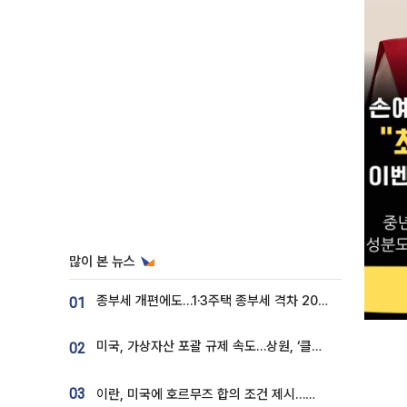
많이 본 뉴스
종부세 개편에도…1·3주택 종부세 격차 2028년부터 확대
01
미국, 가상자산 포괄 규제 속도…상원, ‘클래리티법’ 9월 절차투표 추진
02
03
이란, 미국에 호르무즈 합의 조건 제시…美 “경기 아직 안 끝나” [종합]