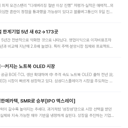
 만에 최저 모건스탠리 “디레버리징 절반 이상 진행” 저평가·실적은 매력적…외
든 극심한 혼란이 정점을 통과했을 가능성이 있다고 블룸버그통신이 9일 진단
가 상당 부분 정리된 데다 금융당국의 규제 강화로 고위험 상품 거래도 급감
한계기업 5년 새 62→173곳
 5년간 전반적으로 악화한 것으로 나타났다. 영업이익으로 이자비용조차
년과 비교해 지난해 2.8배 늘었다. 특히 주택·분양시장 침체와 프로젝트파
 악화가 두드러졌다. 9일 한국건설산업연구원은 ‘2025년 건설업 외감기업
격⋯커지는 노트북 OLED 시장
 공급 BOE·TCL 생산 확대하며 中 추격 속도 노트북 OLED 출하 전년 比
ED) 시장이 빠르게 성장하고 있다. 삼성디스플레이가 시장을 주도하는 가
 확대에 나서면서 노트북 OLED 시장을 둘러싼 경쟁이 치열해지고 있다. 9
한메카텍, SMR로 승부[IPO 엑스레이]
 문턱이 갈수록 높아지는 추세다. 과거처럼 ‘성장성’만으로 시장 선택을 받던
 실체와 지속 가능한 재무 기반을 냉정하게 살핀다. 상장을 추진하는 기업들
를 입증해야 하는 시험대에 섰다. 본지는 상장을 앞둔 기업의 기술 경쟁