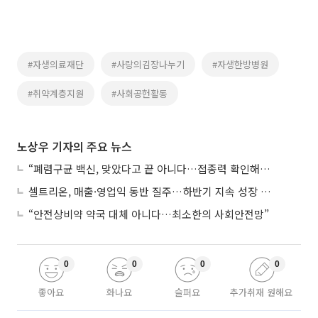
#자생의료재단
#사랑의김장나누기
#자생한방병원
#취약계층지원
#사회공헌활동
노상우 기자의 주요 뉴스
“폐렴구균 백신, 맞았다고 끝 아니다…접종력 확인해야”
셀트리온, 매출·영업익 동반 질주…하반기 지속 성장 전망에 주목
“안전상비약 약국 대체 아니다…최소한의 사회안전망”
0
0
0
0
좋아요
화나요
슬퍼요
추가취재 원해요