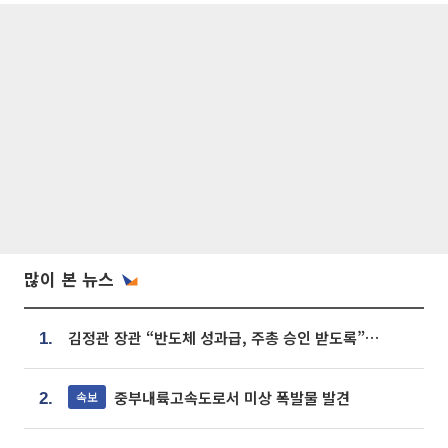
많이 본 뉴스
김정관 장관 “반도체 성과급, 주총 승인 받도록”…상법·자본시장법 개정 시사
1.
중부내륙고속도로서 미상 폭발물 발견
속보
2.