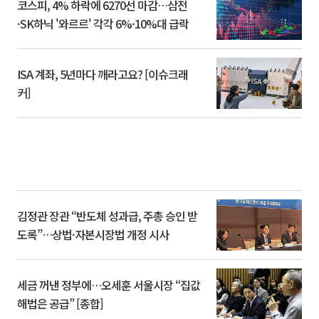
코스피, 4% 하락에 6270선 마감…삼전
·SK하닉 '와르르' 각각 6%·10%대 급락
ISA 계좌, 5년마다 깨라고요? [이슈크래
커]
김정관 장관 “반도체 성과급, 주총 승인 받
도록”…상법·자본시장법 개정 시사
세금 꺼낸 정부에…오세훈 서울시장 “집값
해법은 공급” [종합]