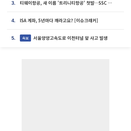
티웨이항공, 새 이름 '트리니티항공' 첫발…SSC 전략 본격화
3.
ISA 계좌, 5년마다 깨라고요? [이슈크래커]
4.
서울양양고속도로 이천터널 앞 사고 발생
속보
5.