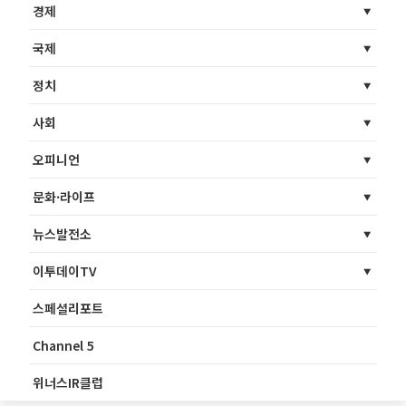
경제
국제
정치
사회
오피니언
문화·라이프
뉴스발전소
이투데이TV
스페셜리포트
Channel 5
위너스IR클럽