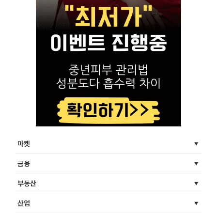
마켓
금융
부동산
산업