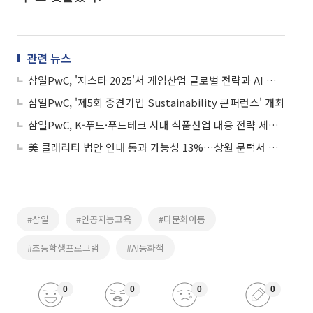
관련 뉴스
삼일PwC, '지스타 2025'서 게임산업 글로벌 전략과 AI 혁신 논의
삼일PwC, '제5회 중견기업 Sustainability 콘퍼런스' 개최
삼일PwC, K-푸드·푸드테크 시대 식품산업 대응 전략 세미나 개최
美 클래리티 법안 연내 통과 가능성 13%…상원 문턱서 제동
#삼일
#인공지능교육
#다문화아동
#초등학생프로그램
#AI동화책
0
0
0
0