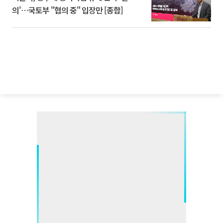
의'⋯국토부 "협의 중" 입장만 [종합]