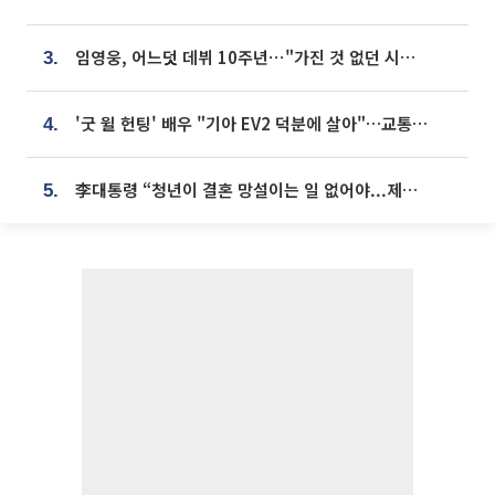
임영웅, 어느덧 데뷔 10주년⋯"가진 것 없던 시절, 내 앞엔 20명의 팬뿐"
3.
'굿 윌 헌팅' 배우 "기아 EV2 덕분에 살아"…교통사고 후 안전성 극찬
4.
李대통령 “청년이 결혼 망설이는 일 없어야...제도상 불이익 조사”
5.