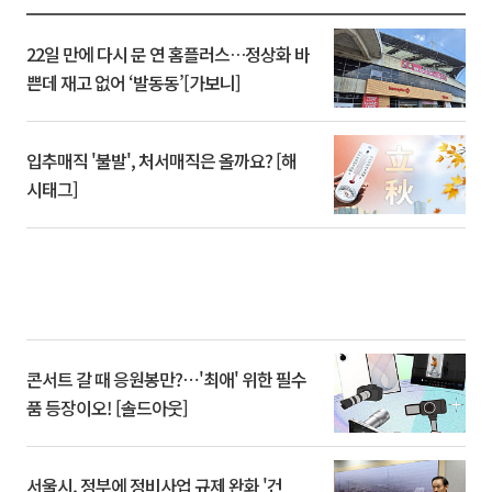
22일 만에 다시 문 연 홈플러스…정상화 바
쁜데 재고 없어 ‘발동동’[가보니]
입추매직 '불발', 처서매직은 올까요? [해
시태그]
콘서트 갈 때 응원봉만?⋯'최애' 위한 필수
품 등장이오! [솔드아웃]
서울시, 정부에 정비사업 규제 완화 '건