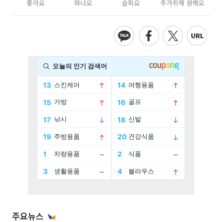
좋아요
화나요
슬퍼요
추가취재 원해요
주요뉴스