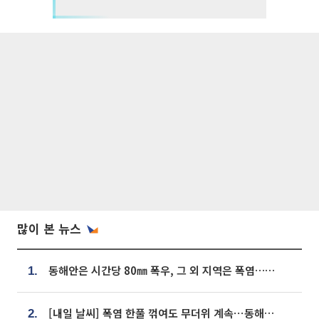
많이 본 뉴스
동해안은 시간당 80㎜ 폭우, 그 외 지역은 폭염…‘극과 극 날씨’
1.
[내일 날씨] 폭염 한풀 꺾여도 무더위 계속⋯동해안 이틀 연속 비
2.