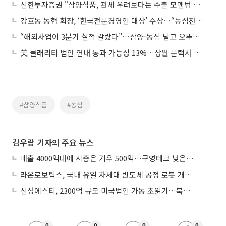
신한투자증권 "삼양식품, 관세 우려보다는 수출 모멘텀 반영될 것…목표가↑"
강호동 농협 회장, ‘한국전문경영인 대상’ 수상…“농심천심으로 국민과 함께하는 농협 만들 것”
“해외사업이 3분기 실적 갈랐다”…삼양-농심 날고 오뚜기는 ‘숨고르기’
美 클래리티 법안 연내 통과 가능성 13%…상원 문턱서 제동
#삼양식품
#농심
김우람 기자의 주요 뉴스
매출 4000억대에 시총은 겨우 500억…구영테크 낮은 몸값에 저가 승계 마무리
라온로보틱스, 국내 유일 차세대 반도체 공정 로봇 개발 ‘고객사 테스트 진행’
신성에스티, 2300억 규모 미국법인 가동 초읽기…북미 ESS 공략 본격화
0
0
0
0