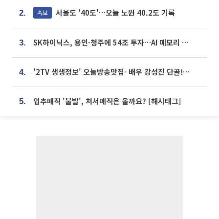
서울도 '40도'…오늘 노원 40.2도 기록
속보
2.
SK하이닉스, 용인·청주에 54조 투자…AI 메모리 생산기지 키운다
3.
'2TV 생생정보' 오늘방송맛집- 배우 강성진 단골! 쌀국수ㆍ푸팟퐁 커리 맛집 '블○○○'
4.
입추매직 '불발', 처서매직은 올까요? [해시태그]
5.