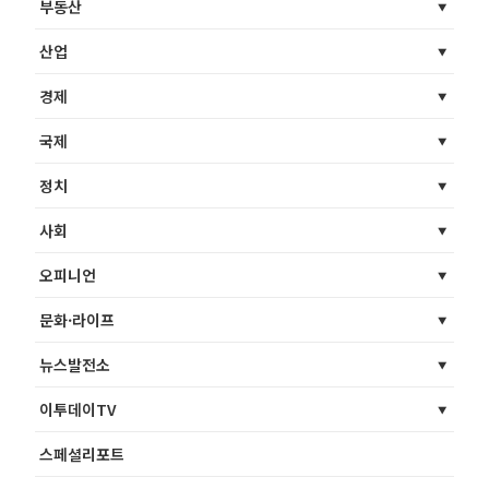
부동산
산업
경제
국제
정치
사회
오피니언
문화·라이프
뉴스발전소
이투데이TV
스페셜리포트