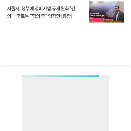
서울시, 정부에 정비사업 규제 완화 '건
의'⋯국토부 "협의 중" 입장만 [종합]