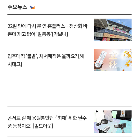
주요뉴스
22일 만에 다시 문 연 홈플러스…정상화 바
쁜데 재고 없어 ‘발동동’[가보니]
입추매직 '불발', 처서매직은 올까요? [해
시태그]
콘서트 갈 때 응원봉만?⋯'최애' 위한 필수
품 등장이오! [솔드아웃]