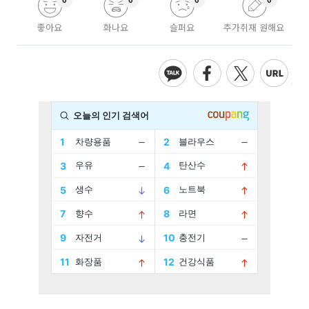
좋아요
화나요
슬퍼요
추가취재 원해요