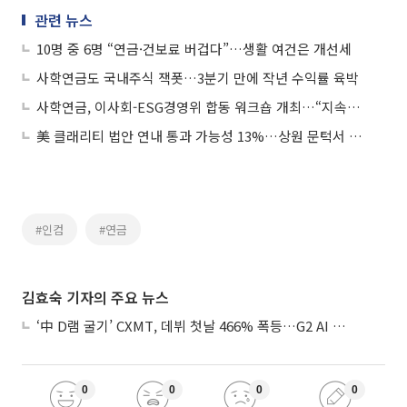
관련 뉴스
10명 중 6명 “연금·건보료 버겁다”…생활 여건은 개선세
사학연금도 국내주식 잭폿…3분기 만에 작년 수익률 육박
사학연금, 이사회-ESG경영위 합동 워크숍 개최…“지속가능경영 협력 강화”
美 클래리티 법안 연내 통과 가능성 13%…상원 문턱서 제동
#인컴
#연금
김효숙 기자의 주요 뉴스
‘中 D램 굴기’ CXMT, 데뷔 첫날 466% 폭등…G2 AI 패권 ‘쩐의 전쟁’
0
0
0
0