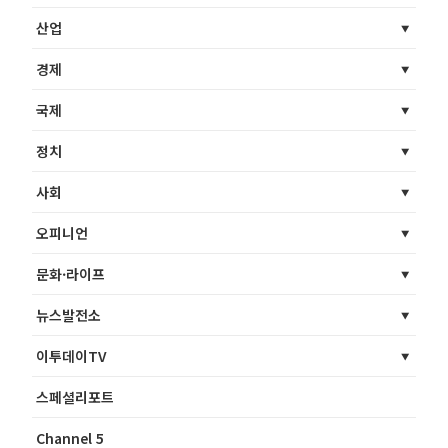
산업
경제
국제
정치
사회
오피니언
문화·라이프
뉴스발전소
이투데이TV
스페셜리포트
Channel 5