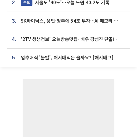
서울도 '40도'…오늘 노원 40.2도 기록
속보
2.
SK하이닉스, 용인·청주에 54조 투자…AI 메모리 생산기지 키운다
3.
'2TV 생생정보' 오늘방송맛집- 배우 강성진 단골! 쌀국수ㆍ푸팟퐁 커리 맛집 '블○○○'
4.
입추매직 '불발', 처서매직은 올까요? [해시태그]
5.