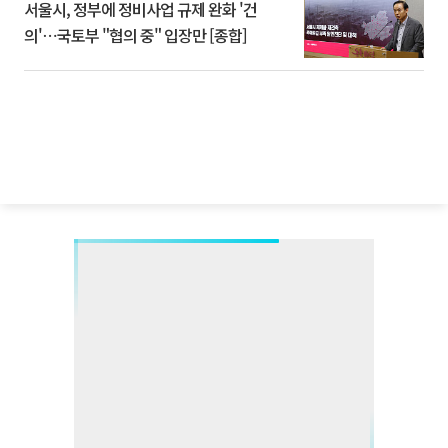
서울시, 정부에 정비사업 규제 완화 '건
의'⋯국토부 "협의 중" 입장만 [종합]