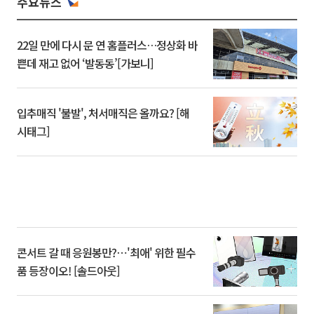
주요뉴스
22일 만에 다시 문 연 홈플러스…정상화 바
쁜데 재고 없어 ‘발동동’[가보니]
입추매직 '불발', 처서매직은 올까요? [해
시태그]
콘서트 갈 때 응원봉만?⋯'최애' 위한 필수
품 등장이오! [솔드아웃]