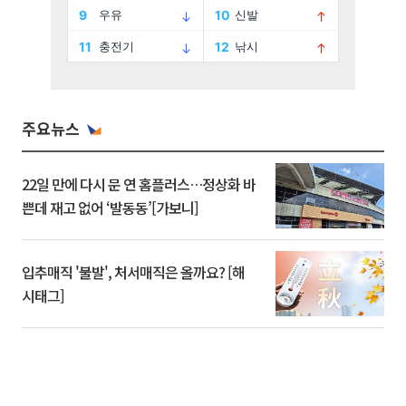
주요뉴스
22일 만에 다시 문 연 홈플러스…정상화 바
쁜데 재고 없어 ‘발동동’[가보니]
입추매직 '불발', 처서매직은 올까요? [해
시태그]