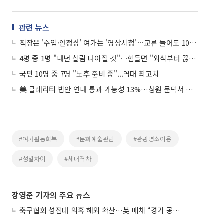
관련 뉴스
직장은 '수입·안정성' 여가는 '영상시청'⋯교류 늘어도 10명 중 4명 "외롭다"
4명 중 1명 "내년 살림 나아질 것"⋯힘들면 "외식부터 끊겠다"
국민 10명 중 7명 "노후 준비 중"...역대 최고치
美 클래리티 법안 연내 통과 가능성 13%…상원 문턱서 제동
#여가활동회복
#문화예술관람
#관광명소이용
#성별차이
#세대격차
장영준 기자의 주요 뉴스
축구협회 성접대 의혹 해외 확산…英 매체 “경기 공정성 의문”