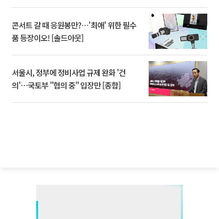
콘서트 갈 때 응원봉만?⋯'최애' 위한 필수
품 등장이오! [솔드아웃]
서울시, 정부에 정비사업 규제 완화 '건
의'⋯국토부 "협의 중" 입장만 [종합]