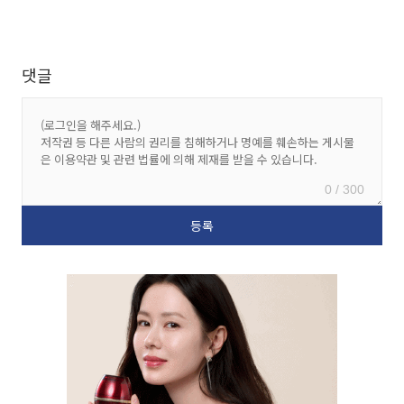
댓글
0 / 300