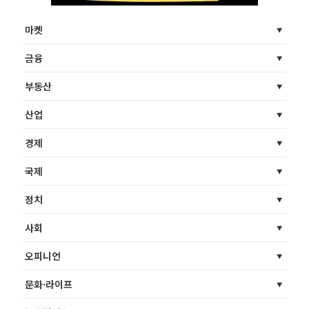
마켓
금융
부동산
산업
경제
국제
정치
사회
오피니언
문화·라이프