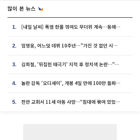
많이 본 뉴스
[내일 날씨] 폭염 한풀 꺾여도 무더위 계속⋯동해안 이틀 연속 비
1.
임영웅, 어느덧 데뷔 10주년⋯"가진 것 없던 시절, 내 앞엔 20명의 팬뿐"
2.
김희철, '뒤집힌 태극기' 지적 후 정치색 논란…"좌우 떠나 우리나라 국기"
3.
놀란 감독 '오디세이', 개봉 4일 만에 100만 돌파⋯'왕사남' 보다 빠르다
4.
천안 교회서 11세 아동 사망…“침대에 묶여 있었다” 진술 확보
5.