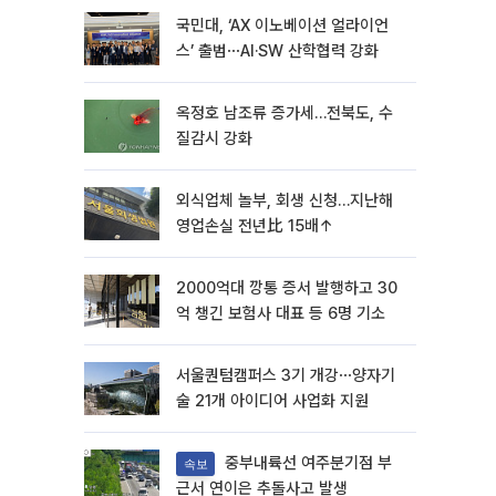
국민대, ‘AX 이노베이션 얼라이언
스’ 출범⋯AI·SW 산학협력 강화
옥정호 남조류 증가세…전북도, 수
질감시 강화
외식업체 놀부, 회생 신청…지난해
영업손실 전년比 15배↑
2000억대 깡통 증서 발행하고 30
억 챙긴 보험사 대표 등 6명 기소
서울퀀텀캠퍼스 3기 개강⋯양자기
술 21개 아이디어 사업화 지원
중부내륙선 여주분기점 부
속보
근서 연이은 추돌사고 발생