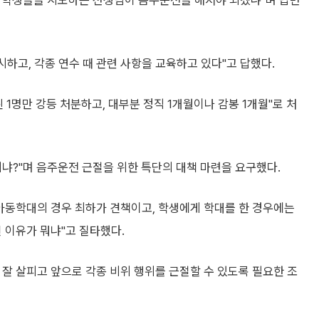
79명 적발
행 지적
#음주운전
#불문경고
0
0