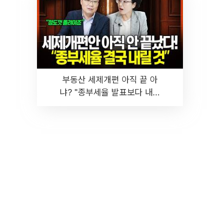
부동산 세제개편 아직 끝 아
냐? "종부세율 발표보다 내릴
것" 장기거주·양도세 전망 I 집
땅지성 I 김인만, 진미윤