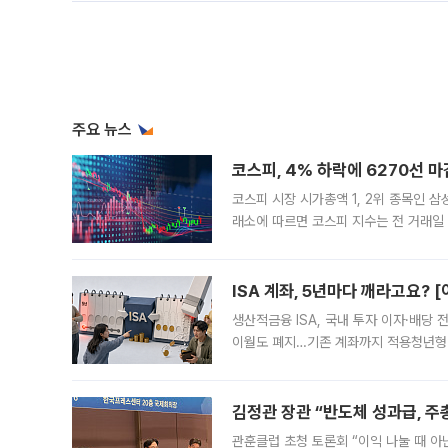
김정관 장관 “반도체 성과급, 
관훈클럽 초청 토론회 “이익 나눌 때 아
도체 업계의 성과급 지급과 관련해 일정
최근 상법·자본시장법 개정으로 기업 지
세금 꺼낸 정부에…오세훈 서울시장
정부 세제 개편에 “매물 잠김·전월세 불
부동산 해법 전쟁이 본격화하고 있다. 
드를 꺼내자 서울시는 전·월세 부담만 
李 "폭염은 국가적 기후재난"…냉
이재명 대통령은 6일 사상 최악의 폭염
안전 등 인명 피해를 막는 데 모든 행
인프라 확충 계획을 내년도 예산안에 반
中 딥시크, AI 가격 대폭 인상 
IPO 앞두고 수익성 제고 나서 중국 대표
그동안 ‘초저가 전략’으로 미국과 중국