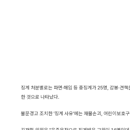
김재철 의원은 "음주운전으로 징계받은 교원이 14명인데
을 요구했다.
전남도교육청 김재기 감사관은 "지속해서 예방교육을 실시하
김 의원은 "음주운전 징계현황을 보면 '측정불응'이 포함된
분했다.
또 "솜방망이 처분을 하니까 음주운전이 발생하는 것 아니
이어 "교육공무원 징계기준을 보면 직장이탈 금지 위반,
징계를 감경할 수 없는데도 징계도 아닌 '불문경고'에 그친
그러면서 "공직기강 확립 차원에서 징계의 결이 적정한지 