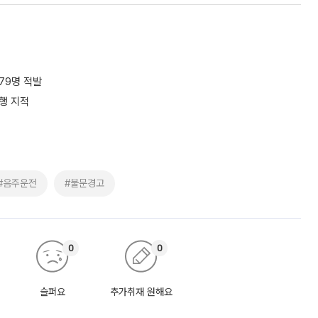
슬퍼요
추가취재 원해요
감…삼전·SK하닉 '와르르' 각각 6%·10%대 급락
삼성전자와 SK하이닉스가 급락하면서 지수가 4% 넘게 하락했다. 6일 한국거
비 301.88포인트(4.58%) 내린 6296.38에 장을 마감했다. 전장보다
스피는 장중 한때 6550.94까지 오르기도 했으나 6238.32까지 밀리기도 했
[이슈크래커]
 전액 비과세일반 ISA는 최장 5년…손익통산·과세이연 단절미사용 납입 한도
납입액 10% 소득공제…“10% 환급”은 아냐 “오랫동안 운용하라더니 이제
 ‘만능 절세 통장’으로 불리는 개인종합자산관리계좌(ISA)가 두 갈래로 개