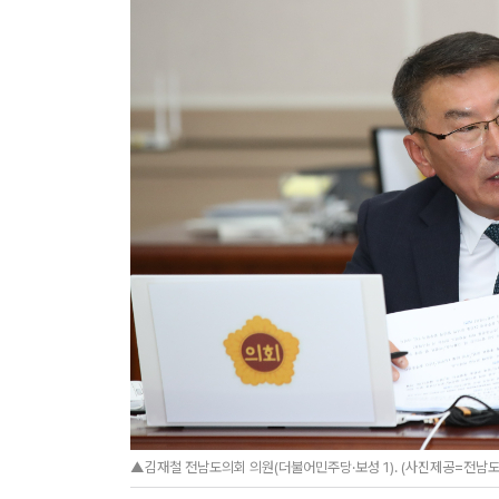
▲김재철 전남도의회 의원(더불어민주당·보성 1). (사진제공=전남