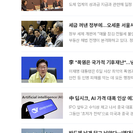
가된다. 블룸버그통신에 따르면 딥시크는
반도체 날개 달고 날았다⋯'역대급
6월 상품수지 흑자 478.9억달러 '역대
위'⋯"유가ㆍ환율 영향 출국자 수 감소" 
급 수출 호조가 매달 이어지면서 6월 
대 기
실리콘투, 라이브커머스팀 
단독
실리콘투, 팀장·PD 채용…방송 기획부
유통 플랫폼 실리콘투가 라이브커머스 전
나섰다. 국내 화장품을 해외 유통망에 공
댓글