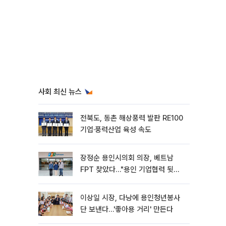
사회 최신 뉴스
전북도, 동촌 해상풍력 발판 RE100
기업·풍력산업 육성 속도
장정순 용인시의회 의장, 베트남
FPT 찾았다…"용인 기업협력 뒷받
침"
이상일 시장, 다낭에 용인청년봉사
단 보낸다…'좋아용 거리' 만든다