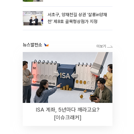
서초구, 양재천길 상권 ‘살롱in양재
천’ 제8호 골목형상점가 지정
뉴스발전소
ISA 계좌, 5년마다 깨라고요?
[이슈크래커]