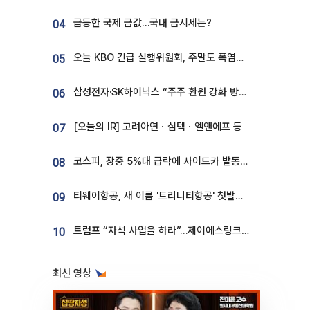
급등한 국제 금값…국내 금시세는?
04
오늘 KBO 긴급 실행위원회, 주말도 폭염취소 될까
05
삼성전자·SK하이닉스 “주주 환원 강화 방안 마련”
06
[오늘의 IR] 고려아연ㆍ심텍ㆍ엘앤에프 등
07
코스피, 장중 5%대 급락에 사이드카 발동…삼성·SK 동반 폭락
08
티웨이항공, 새 이름 '트리니티항공' 첫발…SSC 전략 본격화
09
트럼프 “자석 사업을 하라”…제이에스링크, 비중국 영구자석 공급망 구축 속도
10
최신 영상