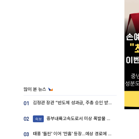
많이 본 뉴스
김정관 장관 “반도체 성과급, 주총 승인 받도록”…상법·자본시장법 개정 시사
01
중부내륙고속도로서 미상 폭발물 발견
02
속보
태풍 '돌핀' 이어 '찬홈' 등장…예상 경로에 한국 '한숨'
03