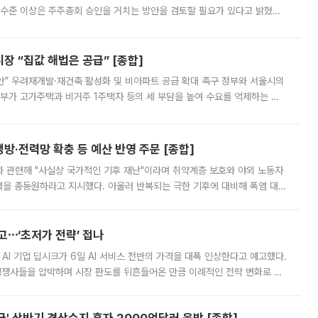
 이날 공지를 통해 구체적인 인상 폭은 공개하지 않았지만 상당한 수
' 상반기 경상수지 흑자 2000억달러 육박 [종합]
급'⋯상품수출도 첫 1000억달러대 여행수지도 두 달 연속 흑자 '역대 2
국내 경상수지가 유례없는 '반도체 수출' 날개를 달고 훨훨 날고 있다. 역대
경상수지 뿐 아니라 상반기 경상수지 흑자도 2000억달러에 근접하며 사상 최
신설…K뷰티 ‘글로벌 라방 판매’ 확대
터 손익 관리 에이피알·닥터멜락신도 틱톡샵 라이브방송 강화 글로벌 K뷰티
담팀을 신설하고 틱톡샵 등 글로벌 플랫폼을 통한 라이브 방송 판매 확대에
급하는 데서 한발 더 나아가 방송 기획과 상품 구성, 출연자 섭외, 손익