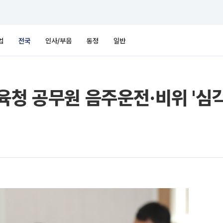
업
전국
인사/부음
동정
일반
육청 공무원 음주운전·비위 '심각