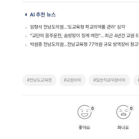
좋아요
화나요
주요 뉴스
코스피, 4% 하락에 6270선 마
코스피 시장 시가총액 1, 2위 종목인 
래소에 따르면 코스피 지수는 전 거래일 대
1.81% 내린 6478.75에 출발한 코
다. 이날 오전
ISA 계좌, 5년마다 깨라고요? 
생산적금융 ISA, 국내 투자 이자·배당
이월도 폐지…기존 계좌까지 적용청년형 
는 5년마다 계좌를 해지하라는 건가요?”
편을