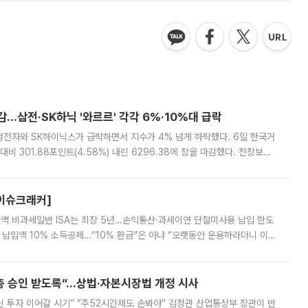
주총 승인 받도록”…상법·자본시장법 개정 시사
닌 투자 이어갈 시기” “주52시간제도 손봐야” 김정관 산업통상부 장관이 반
 수준 이상은 주주총회 승인을 거치는 방안을 검토할 필요가 있다고 밝혔다.
배구조와 주주권 강화 논의가 이어지는 가운데, 핵심 연구인력에 대한
 “집값 해법은 공급” [종합]
안” 우려재개발·재건축 활성화 및 비아파트 공급 확대 촉구 정부와 서울시의
정부가 고가주택과 비거주 1주택자 등의 세 부담을 높여 수요를 억제하는 카
키울 것이라며 세금이 아닌 공급이 근본적인 처방이라고 전면 반박했다.
방·전력망 확충 등 예산 반영 주문 [종합]
과 관련해 "사실상 국가적인 기후 재난"이라며 취약계층 보호와 야외 노동자
정력을 총동원하라고 지시했다. 아울러 반복되는 극한 기후에 대비해 폭염 대응
영하는 방안도 검토하라고 주문했다. 이 대통령은 이날 폭염·가뭄 대
예고⋯‘초저가 전략’ 접나
 AI 기업 딥시크가 6일 AI 서비스 전반의 가격을 대폭 인상한다고 예고했다.
 경쟁사들을 압박하며 시장 판도를 뒤흔들어온 만큼 이례적인 전략 변화로 평