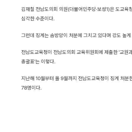
김재철 전남도의회 의원(더불어민주당·보성1)은 도교육
심각한 수준이다.
그런데 징계는 솜방망이 처분에 그치고 있다며 강도 높게
전남도교육청이 전남도의회 교육위원회에 제출한 '교원과
총괄표'는 이렇다.
지난해 10월부터 올 9월까지 전남도교육청이 징계 처분
78명이다.
징계 처분별로는 파면·해임 등 중징계가 25명, 감봉·견책은
한 것으로 나타났다.
불문경고 조치한 '징계 사유'에는 재물손괴, 어린이보호구역