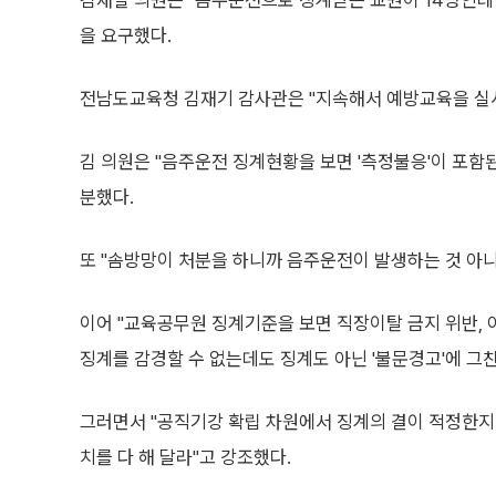
치를 다 해 달라"고 강조했다.
AI 추천 뉴스
임형석 전남도의원...'도교육청 학교의약품 관리' 심각
"교단의 음주운전, 솜방망이 징계 여전"… 최근 4년간 교원 5
박원종 전남도의원...전남교육청 77억원 규모 방역장비 창고
#전남도교육청
#교원비위
#일반직공무원비위
0
0