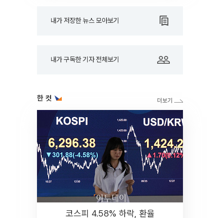
내가 저장한 뉴스 모아보기
내가 구독한 기자 전체보기
한 컷
코스피 4.58% 하락, 환율