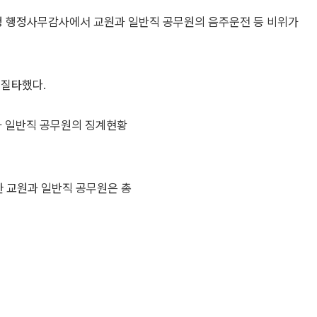
청 행정사무감사에서 교원과 일반직 공무원의 음주운전 등 비위가
 질타했다.
 일반직 공무원의 징계현황
한 교원과 일반직 공무원은 총
 29명으로 24명에 대해서는 정식 징계가 아닌 '불문 경고' 조치
 치상, 주거침입, 폭행, 절도, 아동학대 등이 포함됐다.