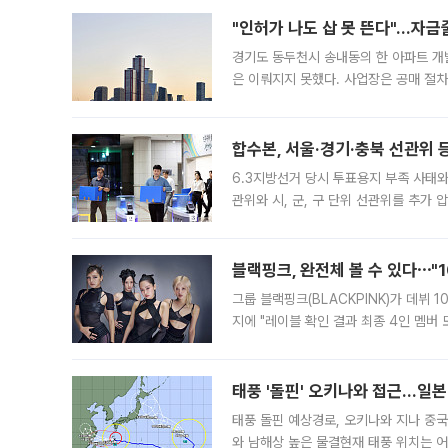
"인허가 나도 삽 못 뜬다"…자금
경기도 동두천시 송내동의 한 아파트 개
은 이뤄지지 못했다. 사업장은 공매 절차
3차 공매까지 진행됐으나 모두 유찰됐다.
후
합수본, 서울·경기·충북 선관위 등
6.3지방선거 당시 투표용지 부족 사태
관위와 시, 군, 구 단위 선관위를 추가
부(김태훈 서울중앙지검 3차장검사)는 
블랙핑크, 완전체 볼 수 있다⋯"
그룹 블랙핑크(BLACKPINK)가 데뷔
지에 "레이블 확인 결과 최종 4인 멤버
10주년을 이틀 앞둔 6일 10주년 기념행
확한
태풍 '돌핀' 오키나와 접근…일
태풍 돌핀 예상경로, 오키나와 지나 중
와 남해상 높은 물결현재 태풍 위치는 어