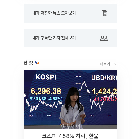
내가 저장한 뉴스 모아보기
내가 구독한 기자 전체보기
한 컷
코스피 4.58% 하락, 환율