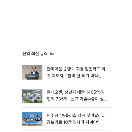
산업 최신 뉴스
한미약품 송영숙 회장 법인카드 의
혹 제보자, “한미 잘 되기 바라는 마
음”
알테오젠, 상반기 매출 1405억·영
업익 735억…신규 기술수출이 실적
견인
민주당 "홈플러스 다시 찾아달라…
장보기로 10만 일자리 지켜야"