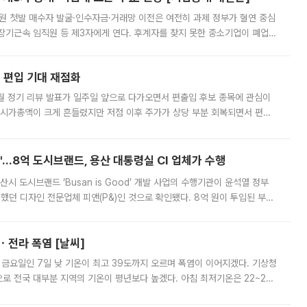
지원 첫발 매수자 발굴·인수자금·거래망 이전은 여전히 과제 정부가 혈연 중심
장기근속 임직원 등 제3자에게 연다. 후계자를 찾지 못한 중소기업이 폐업
해 기술과 일자리를 남기도록 하겠다는 취지다. 다만 세금 감면만으로 거래를
에 편입 기대 재점화
월 정기 리뷰 발표가 일주일 앞으로 다가오면서 편출입 후보 종목에 관심이
 시가총액이 크게 흔들렸지만 저점 이후 주가가 상당 부분 회복되면서 편입
다시 부각되고 있다. 7일 금융투자업계에 따르면 MSCI는 한국시간으로 오는
od'…8억 도시브랜드, 용산 대통령실 CI 업체가 수행
시 도시브랜드 ‘Busan is Good’ 개발 사업의 수행기관이 윤석열 정부
여했던 디자인 전문업체 피앤(P&)인 것으로 확인됐다. 8억 원이 투입된 부산
 부족과 디자인 정체성 논란에 휩싸였던 만큼, 사업 선정 과정과 결과물에
ㆍ전라 폭염 [날씨]
 금요일인 7일 낮 기온이 최고 39도까지 오르며 폭염이 이어지겠다. 기상청
로 전국 대부분 지역의 기온이 평년보다 높겠다. 아침 최저기온은 22~27
 대부분 지역에 폭염특보가 발효된 가운데 최고체감온도는 35도 안팎까지 올라