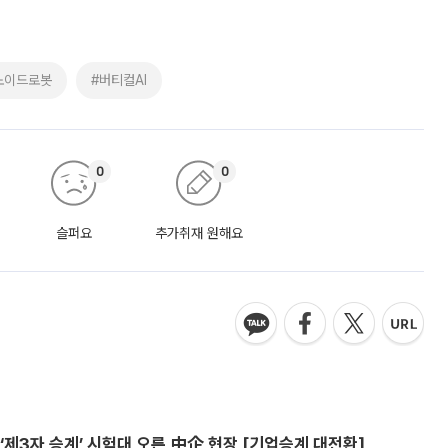
노이드로봇
#버티컬AI
0
0
슬퍼요
추가취재 원해요
제3자 승계’ 시험대 오른 中企 현장 [기업승계 대전환]