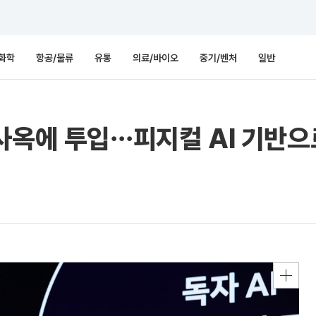
화학
항공/물류
유통
의료/바이오
중기/벤처
일반
사옥에 투입⋯피지컬 AI 기반으로