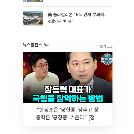
美 폴리실리콘 15% 관세 부과에…
K태양광 ‘반색’
뉴스발전소
“한동훈은 ‘공한증’ 낮추고 장
동혁은 ‘공장증’ 키운다” [정치
대학]