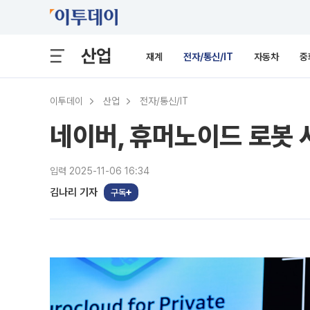
산업
재계
전자/통신/IT
자동차
중
이투데이
산업
전자/통신/IT
네이버, 휴머노이드 로봇 
입력 2025-11-06 16:34
김나리 기자
구독