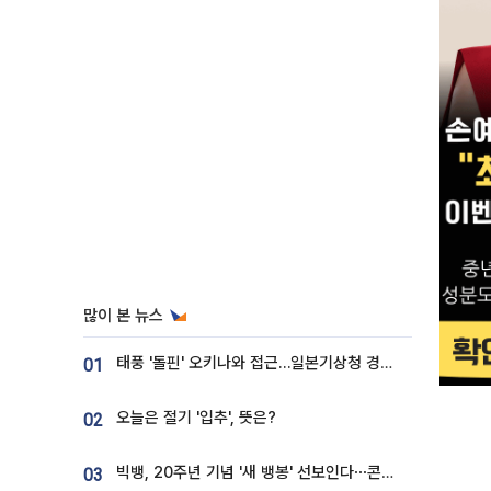
많이 본 뉴스
태풍 '돌핀' 오키나와 접근…일본기상청 경로 업데이트
01
오늘은 절기 '입추', 뜻은?
02
빅뱅, 20주년 기념 '새 뱅봉' 선보인다⋯콘서트 앞두고 팝업 개최
03