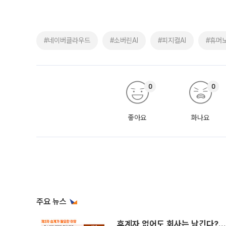
#네이버클라우드
#소버린AI
#피지컬AI
#휴머
0
0
좋아요
화나요
주요 뉴스
후계자 없어도 회사는 남긴다?…‘