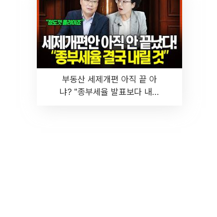
부동산 세제개편 아직 끝 아
냐? "종부세율 발표보다 내릴
것" 장기거주·양도세 전망 I 집
땅지성 I 김인만, 진미윤