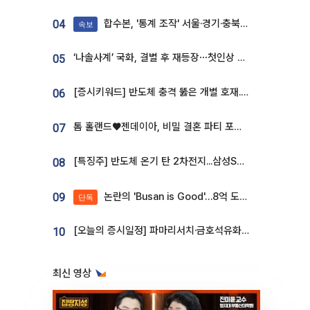
합수본, '통계 조작' 서울·경기·충북 선관위 등 추가 압수수색
04
속보
‘나솔사계’ 국화, 결별 후 재등장⋯첫인상 투표 휩쓸고 ‘인기녀’ 등극
05
[증시키워드] 반도체 충격 뚫은 개별 호재...포스코퓨처엠·에코프로·한화솔루션 '눈길'
06
톰 홀랜드♥젠데이아, 비밀 결혼 파티 포착⋯호텔 대관비만 9억
07
[특징주] 반도체 온기 탄 2차전지...삼성SDI, 장 초반 7% 넘게 껑충
08
논란의 'Busan is Good'…8억 도시브랜드, 용산 대통령실 CI 업체가 수행
09
단독
[오늘의 증시일정] 파마리서치·금호석유화학·코오롱인더·상상인증권 등
10
최신 영상