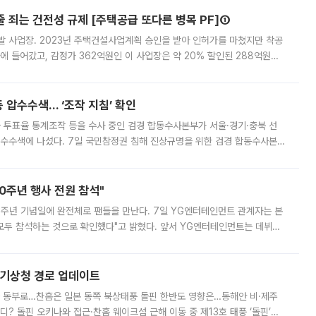
줄 죄는 건전성 규제 [주택공급 또다른 병목 PF]①
발 사업장. 2023년 주택건설사업계획 승인을 받아 인허가를 마쳤지만 착공
에 들어갔고, 감정가 362억원인 이 사업장은 약 20% 할인된 288억원에
 현재는 4차 공매를 위한 조건 협의가 진행 중이다. 수도권의 주요 주거 배
 압수수색… ‘조작 지침’ 확인
와 투표율 통계조작 등을 수사 중인 검경 합동수사본부가 서울·경기·충북 선
 압수수색에 나섰다. 7일 국민참정권 침해 진상규명을 위한 검경 합동수사본
추가 증거 확보를 위해 중앙선관위, 서울시·경기도·충청북도 선관위, 김포시
10주년 행사 전원 참석"
 10주년 기념일에 완전체로 팬들을 만난다. 7일 YG엔터테인먼트 관계자는 본
 모두 참석하는 것으로 확인했다"고 밝혔다. 앞서 YG엔터테인먼트는 데뷔
사 개최를 공지한 바 있다. 다만 장소를 '8일 오후 서울 모처'로 안내하며 정
본기상청 경로 업데이트
국 동부로…찬홈은 일본 동쪽 북상태풍 돌핀 한반도 영향은…동해안 비·제주
디? 돌핀 오키나와 접근·찬홈 웨이크섬 근해 이동 중 제13호 태풍 ‘돌핀’이