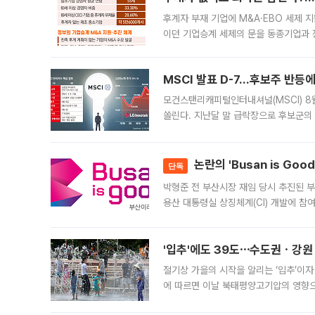
후계자 부재 기업에 M&A·EBO 세제 
이던 기업승계 세제의 문을 동종기업과 
대신 M&A나 임직원 인수(EBO)를 통
늘
MSCI 발표 D-7…후보주 반등
모건스탠리캐피털인터내셔널(MSCI) 8
쏠린다. 지난달 말 급락장으로 후보군의
가능성과 지수 추종 자금 유입 기대가 
논란의 'Busan is Go
단독
박형준 전 부산시장 재임 당시 추진된 부산
용산 대통령실 상징체계(CI) 개발에 참
도시브랜드 사업이 공개 이후 시민 공감
'입추'에도 39도⋯수도권ㆍ강원
절기상 가을의 시작을 알리는 ‘입추’이자
에 따르면 이날 북태평양고기압의 영향으
도, 낮 최고기온은 31~39도로, 전국