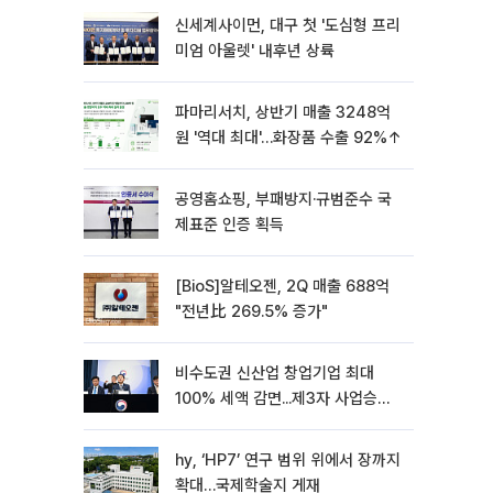
신세계사이먼, 대구 첫 '도심형 프리
미엄 아울렛' 내후년 상륙
파마리서치, 상반기 매출 3248억
원 '역대 최대'…화장품 수출 92%↑
공영홈쇼핑, 부패방지·규범준수 국
제표준 인증 획득
[BioS]알테오젠, 2Q 매출 688억
"전년比 269.5% 증가"
비수도권 신산업 창업기업 최대
100% 세액 감면...제3자 사업승계
특례 도입
hy, ‘HP7’ 연구 범위 위에서 장까지
확대…국제학술지 게재