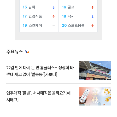
주요뉴스
22일 만에 다시 문 연 홈플러스…정상화 바
쁜데 재고 없어 ‘발동동’[가보니]
입추매직 '불발', 처서매직은 올까요? [해
시태그]