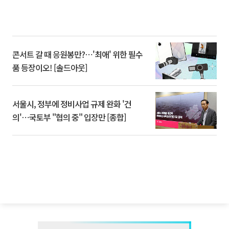
콘서트 갈 때 응원봉만?⋯'최애' 위한 필수
품 등장이오! [솔드아웃]
서울시, 정부에 정비사업 규제 완화 '건
의'⋯국토부 "협의 중" 입장만 [종합]