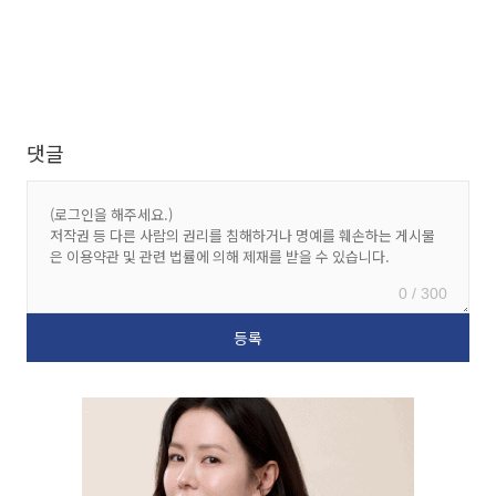
댓글
0 / 300