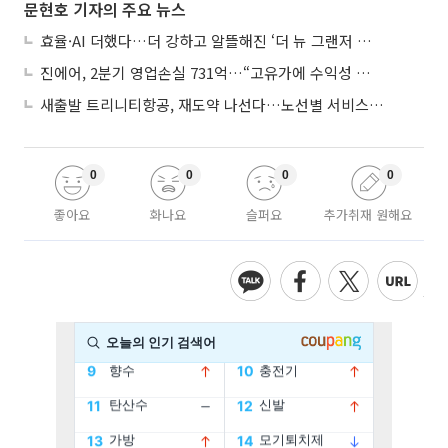
문현호 기자의 주요 뉴스
효율·AI 더했다…더 강하고 알뜰해진 ‘더 뉴 그랜저 하이브리드’
진에어, 2분기 영업손실 731억…“고유가에 수익성 악화”
새출발 트리니티항공, 재도약 나선다…노선별 서비스 차별화
0
0
0
0
좋아요
화나요
슬퍼요
추가취재 원해요