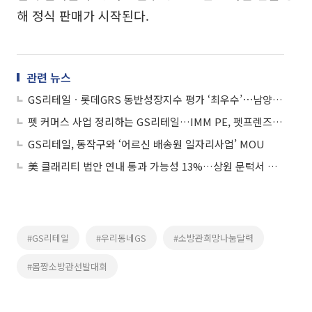
해 정식 판매가 시작된다.
관련 뉴스
GS리테일ㆍ롯데GRS 동반성장지수 평가 ‘최우수’⋯남양유업은 ‘우수’ 획득
펫 커머스 사업 정리하는 GS리테일…IMM PE, 펫프렌즈 매각 향배는
GS리테일, 동작구와 ‘어르신 배송원 일자리사업’ MOU
美 클래리티 법안 연내 통과 가능성 13%…상원 문턱서 제동
#GS리테일
#우리동네GS
#소방관희망나눔달력
#몸짱소방관선발대회