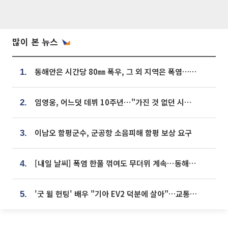
많이 본 뉴스
동해안은 시간당 80㎜ 폭우, 그 외 지역은 폭염…‘극과 극 날씨’
1.
임영웅, 어느덧 데뷔 10주년⋯"가진 것 없던 시절, 내 앞엔 20명의 팬뿐"
2.
이남오 함평군수, 군공항 소음피해 함평 보상 요구
3.
[내일 날씨] 폭염 한풀 꺾여도 무더위 계속⋯동해안 이틀 연속 비
4.
'굿 윌 헌팅' 배우 "기아 EV2 덕분에 살아"…교통사고 후 안전성 극찬
5.