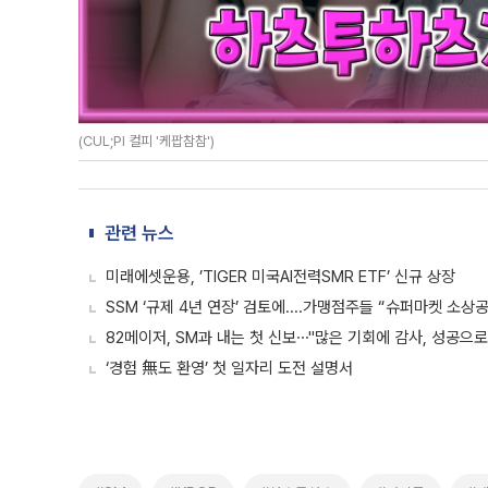
(CUL;PI 컬피 '케팝참참')
관련 뉴스
미래에셋운용, ’TIGER 미국AI전력SMR ETF’ 신규 상장
SSM ‘규제 4년 연장’ 검토에....가맹점주들 “슈퍼마켓 소상
82메이저, SM과 내는 첫 신보⋯"많은 기회에 감사, 성공으로
‘경험 無도 환영’ 첫 일자리 도전 설명서