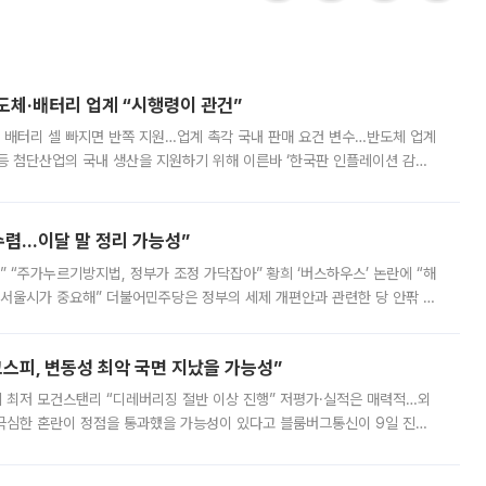
반도체·배터리 업계 “시행령이 관건”
 배터리 셀 빠지면 반쪽 지원…업계 촉각 국내 판매 요건 변수…반도체 업계
등 첨단산업의 국내 생산을 지원하기 위해 이른바 ‘한국판 인플레이션 감축
를 신설했지만, 업계에서는 세부 지원 대상에 따라 정책 효과가 크게 달라
수렴…이달 말 정리 가능성”
없어” “주가누르기방지법, 정부가 조정 가닥잡아” 황희 ‘버스하우스’ 논란에 “해
 서울시가 중요해” 더불어민주당은 정부의 세제 개편안과 관련한 당 안팎 의
에 나서겠다고 예고했다. 민주당은 8월 말 당정 조율을 거친 개편안이
스피, 변동성 최악 국면 지났을 가능성”
 만에 최저 모건스탠리 “디레버리징 절반 이상 진행” 저평가·실적은 매력적…외
든 극심한 혼란이 정점을 통과했을 가능성이 있다고 블룸버그통신이 9일 진단
가 상당 부분 정리된 데다 금융당국의 규제 강화로 고위험 상품 거래도 급감