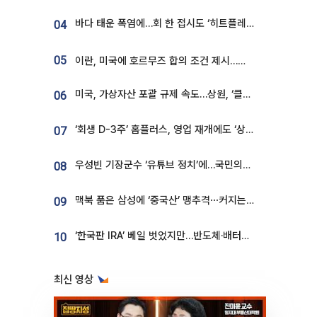
바다 태운 폭염에…회 한 접시도 ‘히트플레이션’
04
05
이란, 미국에 호르무즈 합의 조건 제시…美 “경기 아직 안 끝나” [종합]
미국, 가상자산 포괄 규제 속도…상원, ‘클래리티법’ 9월 절차투표 추진
06
‘회생 D-3주’ 홈플러스, 영업 재개에도 ‘상품 공급망’ 복구가 생존 관건
07
우성빈 기장군수 ‘유튜브 정치’에…국민의힘 군의원들 집단 반발
08
맥북 품은 삼성에 ‘중국산’ 맹추격⋯커지는 노트북 OLED 시장
09
‘한국판 IRA’ 베일 벗었지만…반도체·배터리 업계 “시행령이 관건”
10
최신 영상