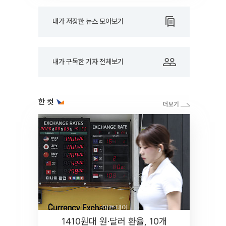
내가 저장한 뉴스 모아보기
내가 구독한 기자 전체보기
한 컷
1410원대 원·달러 환율, 10개