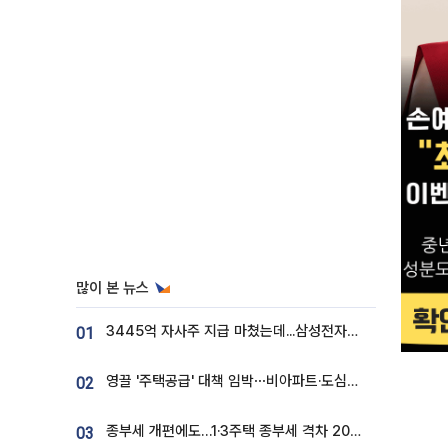
많이 본 뉴스
3445억 자사주 지급 마쳤는데...삼성전자 DX노조, 뒤늦은 '떼쓰기 집회'
01
영끌 '주택공급' 대책 임박⋯비아파트·도심복합까지 총동원
02
종부세 개편에도…1·3주택 종부세 격차 2028년부터 확대
03