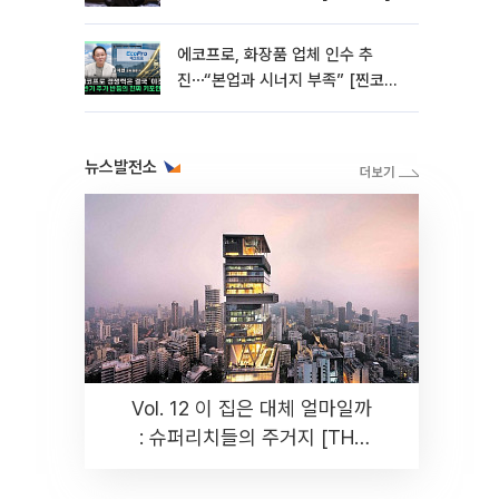
에코프로, 화장품 업체 인수 추
진⋯“본업과 시너지 부족” [찐코노
미]
뉴스발전소
Vol. 12 이 집은 대체 얼마일까
: 슈퍼리치들의 주거지 [THE
RARE]