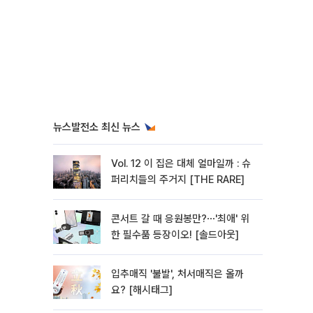
뉴스발전소 최신 뉴스
Vol. 12 이 집은 대체 얼마일까 : 슈
퍼리치들의 주거지 [THE RARE]
콘서트 갈 때 응원봉만?⋯'최애' 위
한 필수품 등장이오! [솔드아웃]
입추매직 '불발', 처서매직은 올까
요? [해시태그]