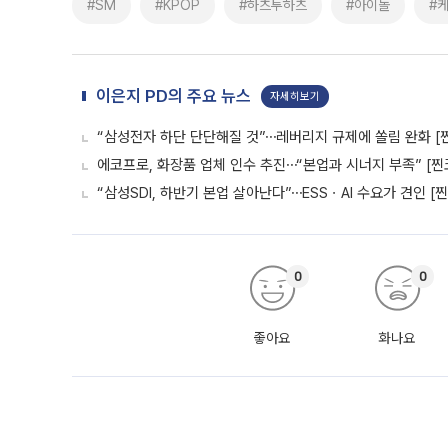
#SM
#KPOP
#하츠투하츠
#아이돌
#
이은지 PD의 주요 뉴스
자세히보기
“삼성전자 하단 단단해질 것”⋯레버리지 규제에 쏠림 완화 [
에코프로, 화장품 업체 인수 추진⋯“본업과 시너지 부족” [찐
“삼성SDI, 하반기 본업 살아난다”⋯ESSㆍAI 수요가 견인 [
0
0
좋아요
화나요