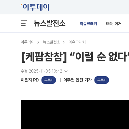
뉴스발전소
이슈크래커
요즘, 이거
이투데이
뉴스발전소
이슈크래커
[케팝참참] “이럴 순 없다
수정 2025-11-05 10:42
이은지 PD
이주현 인턴 기자
구독
구독