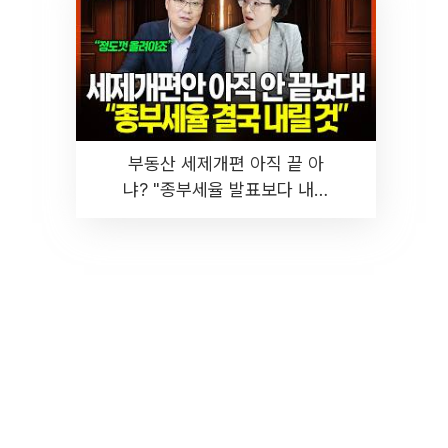
부동산 세제개편 아직 끝 아
냐? "종부세율 발표보다 내릴
것" 장기거주·양도세 전망 I 집
땅지성 I 김인만, 진미윤