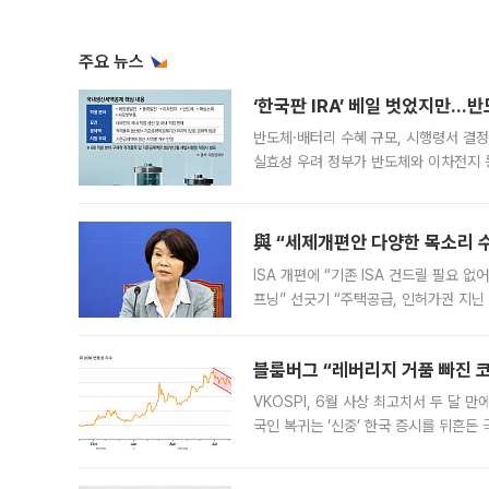
주요 뉴스
‘한국판 IRA’ 베일 벗었지만…
반도체·배터리 수혜 규모, 시행령서 결정
실효성 우려 정부가 반도체와 이차전지 
법(IRA)’으로 불리는 국내생산세액공제
與 “세제개편안 다양한 목소리 
ISA 개편에 “기존 ISA 건드릴 필요 
프닝” 선긋기 “주택공급, 인허가권 지닌
견을 수렴해 당정과 개편안에 대한 조율
블룸버그 “레버리지 거품 빠진 코
VKOSPI, 6월 사상 최고치서 두 달
국인 복귀는 ‘신중’ 한국 증시를 뒤흔
했다. 대규모 반대매매로 레버리지 투자