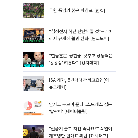
극한 폭염의 붉은 마침표 [한컷]
“삼성전자 하단 단단해질 것”⋯레버
리지 규제에 쏠림 완화 [찐코노미]
“한동훈은 ‘공한증’ 낮추고 장동혁은
‘공장증’ 키운다” [정치대학]
ISA 계좌, 5년마다 깨라고요? [이
슈크래커]
만지고 누르며 푼다…스트레스 잡는
'말랑이' [데이터클립]
"선풍기 틀고 자면 죽나요?" 폭염이
재조명한 엄마표 괴담 [해시태그]