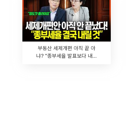
부동산 세제개편 아직 끝 아
냐? "종부세율 발표보다 내릴
것" 장기거주·양도세 전망 I 집
땅지성 I 김인만, 진미윤