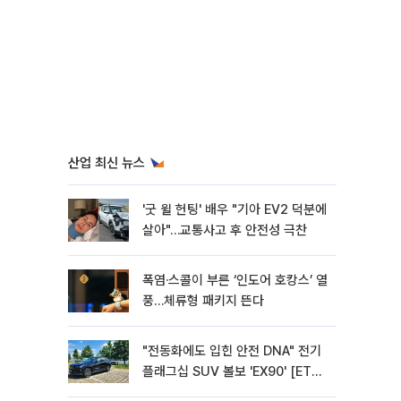
산업 최신 뉴스
'굿 윌 헌팅' 배우 "기아 EV2 덕분에
살아"…교통사고 후 안전성 극찬
폭염·스콜이 부른 ‘인도어 호캉스’ 열
풍…체류형 패키지 뜬다
"전동화에도 입힌 안전 DNA" 전기
플래그십 SUV 볼보 'EX90' [ET의
모빌리티]