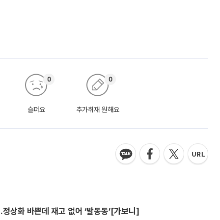
0
0
슬퍼요
추가취재 원해요
…정상화 바쁜데 재고 없어 ‘발동동’[가보니]