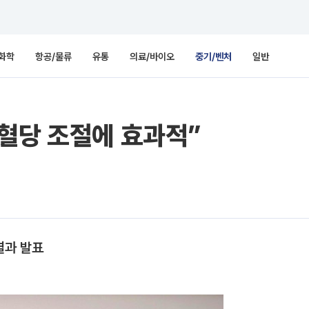
화학
항공/물류
유통
의료/바이오
중기/벤처
일반
혈당 조절에 효과적”
결과 발표