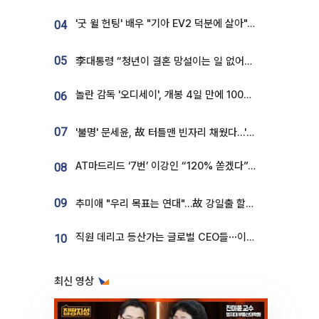
'굿 윌 헌팅' 배우 "기아 EV2 덕분에 살아"…교통사고 후 안전성 극찬
04
05
李대통령 “청년이 결혼 망설이는 일 없어야...제도상 불이익 조사”
놀란 감독 '오디세이', 개봉 4일 만에 100만 돌파⋯'왕사남' 보다 빠르다
06
07
'불명' 문세윤, 故 터틀맨 빈자리 채웠다…'거북이' 눈물의 최종 우승
AT마드리드 ‘7번’ 이강인 “120% 쏟겠다”⋯시메오네 감독 “필요한 선수”
08
09
추미애 "우리 목표는 연대"…故 강일출 할머니 흉상 제막
직원 데리고 등산가는 글로벌 CEO들⋯이유 있었네
10
최신 영상