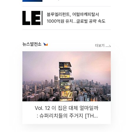
블루엘리펀트, 어펄마캐피탈서
1000억원 유치…글로벌 공략 속도
뉴스발전소
Vol. 12 이 집은 대체 얼마일까
: 슈퍼리치들의 주거지 [THE
RARE]