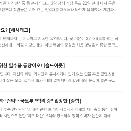
준비 신선식품 등 순차 입고…13일 정식 개장 목표 22일 만에 다시 문을
오전부터 직원들은 비어 있는 진열대를 채우느라 바쁘게 움직였다. 계란과
리를 잡기 시작했지만, 매장 곳곳엔 여전히 텅 빈 매대가 먼저 눈에 들어왔
까요? [해시태그]
’의 단계까지 온 지독하고 지독한 폭염입니다. 낮 기온이 37~39도를 찍는 극
 선선하게 느껴질 지경인데요. 이번 폭염의 중심은 처음 영남을 비롯한 동쪽
 북서풍이 산맥을 넘어 영남 쪽으로 내려오면서 뜨겁고 건조해졌는데요.
 위한 필수품 등장이오! [솔드아웃]
합니다. 자신의 취향, 가치관과 유사하거나 인기 있는 인물 혹은 콘텐츠를
'가 자리 잡은 오늘, 잘파세대(Z세대와 알파세대의 합성어)의 눈길이 쏠린 곳은
리는 공연장. 응원봉만큼이나 눈에 띄는 게 있습니다. 공연이 시작되기
 '건의'⋯국토부 "협의 중" 입장만 [종합]
급 부족 원인진단 및 대책 관련 브리핑 서울시가 재개발·재건축을 통한 주택
비사업으로 인한 '이주 대란' 우려와 정부와의 정책 엇박자 논란에 대해 정
실장은 2031년까지 31만 가구 착공 목표에 차질이 없다는 입장이나,