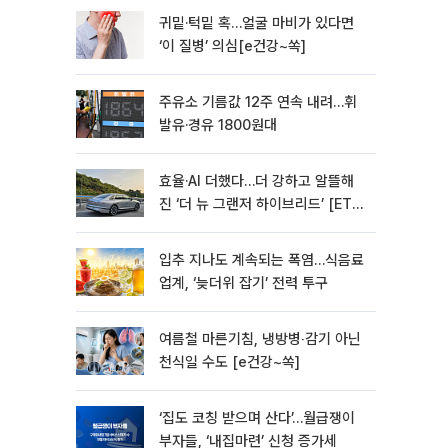
귀밑·턱밑 혹…얼굴 마비가 있다면
‘이 질병’ 의심[e건강~쏙]
주유소 기름값 12주 연속 내려…휘
발유·경유 1800원대
효율·AI 더했다…더 강하고 알뜰해
진 ‘더 뉴 그랜저 하이브리드’ [ET의
모빌리티]
입추 지나도 계속되는 폭염…식음료
업계, ‘늦더위 잡기’ 전력 투구
여름철 마른기침, 냉방병‧감기 아닌
천식일 수도 [e건강~쏙]
‘집도 코칭 받으며 산다’…월급쟁이
부자들, ‘내집마련’ 신청 증가세