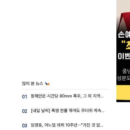
많이 본 뉴스
동해안은 시간당 80㎜ 폭우, 그 외 지역은 폭염…‘극과 극 날씨’
01
[내일 날씨] 폭염 한풀 꺾여도 무더위 계속⋯동해안 이틀 연속 비
02
임영웅, 어느덧 데뷔 10주년⋯"가진 것 없던 시절, 내 앞엔 20명의 팬뿐"
03