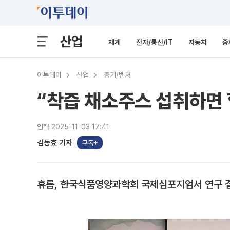
산업
재계
전자/통신/IT
자동차
중
이투데이
산업
중기/벤처
“착즙 채소주스 섭취하면 
입력 2025-11-03 17:41
김동효 기자
구독
휴롬, 한국식품영양과학회 국제심포지엄서 연구 