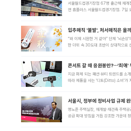
서울월드컵경기장점 67명 출근해 재개점 
연 홈플러스 서울월드컵경기장점. 7일 
우유, 과일 같은 신선식품이 차근차근 자
입추매직 '불발', 처서매직은 올
“와 이제 시원한 거 같아” 단체 ‘뇌손상
한 더위 속 30도대 초반이 상대적으로
지역에 있었습니다. 7월 말에는 서풍과
콘서트 갈 때 응원봉만?⋯'최애'
지금 화제 되는 패션·뷰티 트렌드를 소개
따라 제품을 사는 '디토(Ditto) 소비
어디일까요? 아이돌 콘서트 시작을 기다
서울시, 정부에 정비사업 규제 완화
명노준 주택실장, 재개발·재건축 주택공
공급 확대 방침을 거듭 강조한 가운데 정
면 반박하고 나섰다. 명노준 서울시 주택