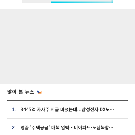
많이 본 뉴스
3445억 자사주 지급 마쳤는데...삼성전자 DX노조, 뒤늦은 '떼쓰기 집회'
1.
영끌 '주택공급' 대책 임박⋯비아파트·도심복합까지 총동원
2.