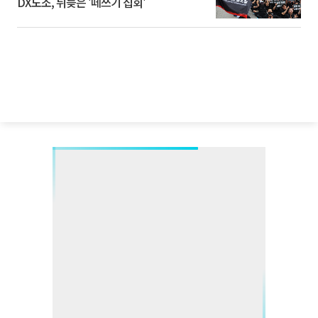
DX노조, 뒤늦은 '떼쓰기 집회'