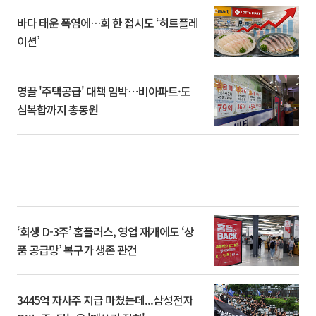
바다 태운 폭염에…회 한 접시도 ‘히트플레
이션’
영끌 '주택공급' 대책 임박⋯비아파트·도
심복합까지 총동원
‘회생 D-3주’ 홈플러스, 영업 재개에도 ‘상
품 공급망’ 복구가 생존 관건
3445억 자사주 지급 마쳤는데...삼성전자