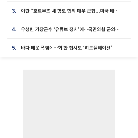
이란 “호르무즈 새 항로 합의 매우 근접...미국 배상 먼저”
3.
우성빈 기장군수 ‘유튜브 정치’에…국민의힘 군의원들 집단 반발
4.
바다 태운 폭염에…회 한 접시도 ‘히트플레이션’
5.