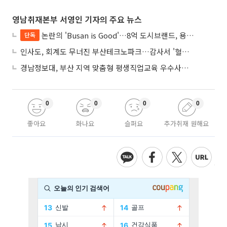
영남취재본부 서영인 기자의 주요 뉴스
논란의 'Busan is Good'…8억 도시브랜드, 용산 대통령실 CI 업체가 수행
단독
인사도, 회계도 무너진 부산테크노파크…감사서 '혈세 유용·인사 뒤집기' 적발
경남정보대, 부산 지역 맞춤형 평생직업교육 우수사례로 혁신 주도
0
0
0
0
좋아요
화나요
슬퍼요
추가취재 원해요