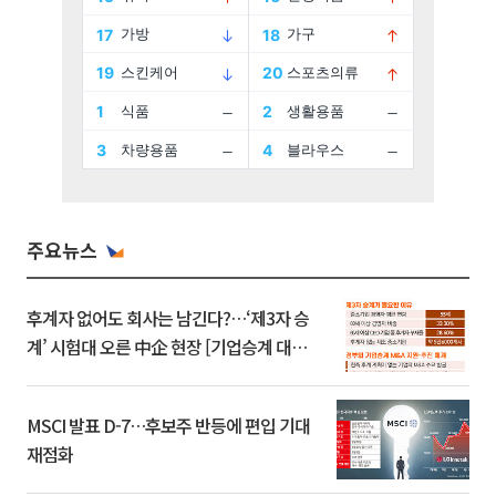
주요뉴스
후계자 없어도 회사는 남긴다?…‘제3자 승
계’ 시험대 오른 中企 현장 [기업승계 대전
환]
MSCI 발표 D-7…후보주 반등에 편입 기대
재점화