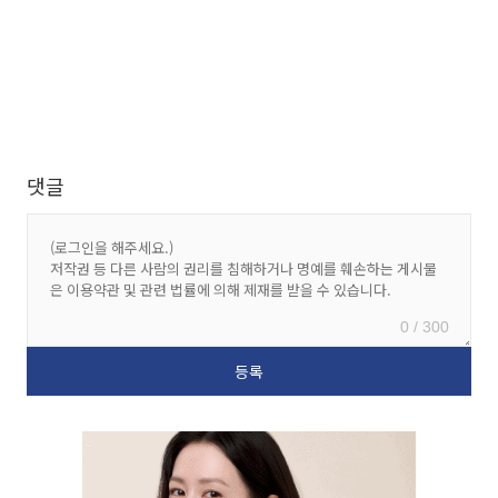
댓글
0 / 300