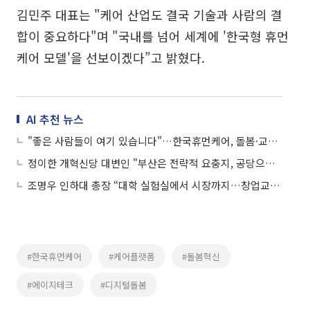
김민주 대표는 "케어 산업도 결국 기술과 사람의 결
합이 중요하다"며 "국내를 넘어 세계에 '한국형 휴먼
케어 모델'을 선보이겠다”고 밝혔다.
AI 추천 뉴스
"좋은 사람들이 여기 있습니다"…한국휴먼케어, 돌봄·교육·IT 결합한 차세대 케어 모델 제시
정이한 개혁신당 대변인 "부산은 전략적 요충지, 공당으로서 시장·구청장 후보 직접 낼 것"
조명우 인하대 총장 “대학 실험실에서 시장까지…창업교육, 지역과 연계”
#한국휴먼케어
#케어플랫폼
#돌봄혁신
#에이지테크
#디지털돌봄