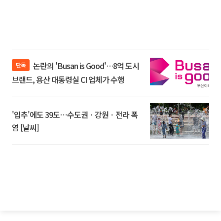
논란의 'Busan is Good'…8억 도시
단독
브랜드, 용산 대통령실 CI 업체가 수행
'입추'에도 39도⋯수도권ㆍ강원ㆍ전라 폭
염 [날씨]