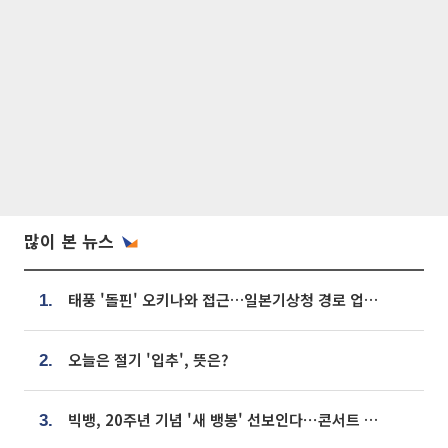
많이 본 뉴스
태풍 '돌핀' 오키나와 접근…일본기상청 경로 업데이트
1.
오늘은 절기 '입추', 뜻은?
2.
빅뱅, 20주년 기념 '새 뱅봉' 선보인다⋯콘서트 앞두고 팝업 개최
3.