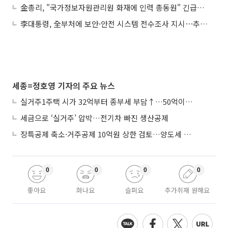
金총리, "국가정보자원관리원 화재에 인력 총동원" 긴급지시
李대통령, 全부처에 보안·안전 시스템 전수조사 지시⋯추석 물가도 당부
세종=정호영 기자의 주요 뉴스
실거주1주택 시가 32억부터 종부세 부담↑…50억이면 454→979만원
세금으로 ‘실거주’ 압박…전기차 빠진 생산공제
장특공제 축소·거주공제 10억원 상한 검토…양도세 실거주 중심 개편
0
0
0
0
좋아요
화나요
슬퍼요
추가취재 원해요