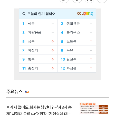
주요뉴스
후계자 없어도 회사는 남긴다?…‘제3자 승
계’ 시험대 오른 中企 현장 [기업승계 대전