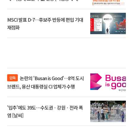
환]
MSCI 발표 D-7…후보주 반등에 편입 기대
재점화
논란의 'Busan is Good'…8억 도시
단독
브랜드, 용산 대통령실 CI 업체가 수행
'입추'에도 39도⋯수도권ㆍ강원ㆍ전라 폭
염 [날씨]