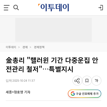
이투데이
경제
경제정책
金총리 "핼러윈 기간 다중운집 안
전관리 철저"…특별지시
입력 2025-10-24 11:37
세종=정호영 기자
구글 선호매체 추가