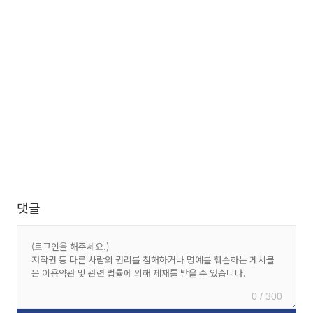
댓글
0 / 300