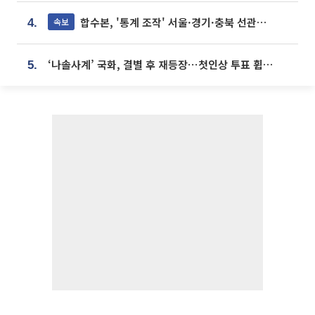
합수본, '통계 조작' 서울·경기·충북 선관위 등 추가 압수수색
속보
4.
‘나솔사계’ 국화, 결별 후 재등장⋯첫인상 투표 휩쓸고 ‘인기녀’ 등극
5.