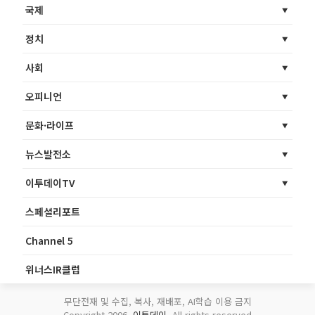
국제
정치
사회
오피니언
문화·라이프
뉴스발전소
이투데이TV
스페셜리포트
Channel 5
위너스IR클럽
무단전재 및 수집, 복사, 재배포, AI학습 이용 금지
Copyright 2006.
이투데이
. All rights reserved