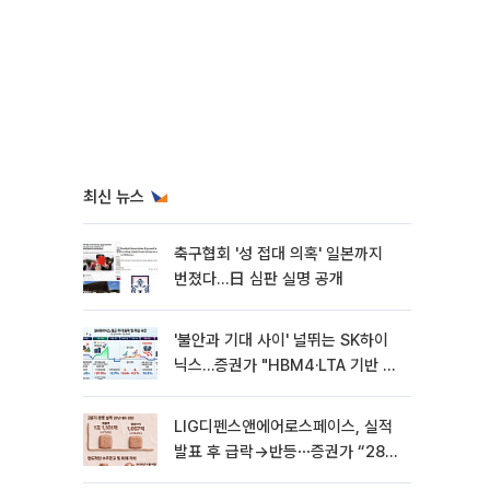
최신 뉴스
축구협회 '성 접대 의혹' 일본까지
번졌다…日 심판 실명 공개
'불안과 기대 사이' 널뛰는 SK하이
닉스…증권가 "HBM4·LTA 기반 펀
터멘털 견고"
LIG디펜스앤에어로스페이스, 실적
발표 후 급락→반등⋯증권가 “28년
까지 튼튼”