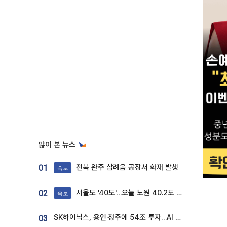
많이 본 뉴스
전북 완주 삼례읍 공장서 화재 발생
01
속보
서울도 '40도'…오늘 노원 40.2도 기록
02
속보
SK하이닉스, 용인·청주에 54조 투자…AI 메모리 생산기지 키운다
03