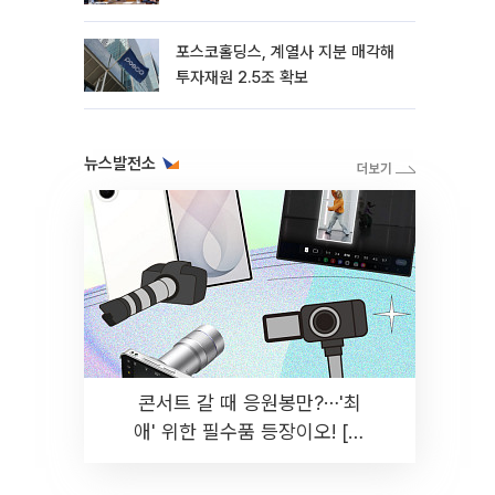
포스코홀딩스, 계열사 지분 매각해
투자재원 2.5조 확보
뉴스발전소
콘서트 갈 때 응원봉만?⋯'최
애' 위한 필수품 등장이오! [솔
드아웃]