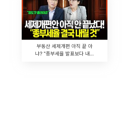
부동산 세제개편 아직 끝 아
냐? "종부세율 발표보다 내릴
것" 장기거주·양도세 전망 I 집
땅지성 I 김인만, 진미윤