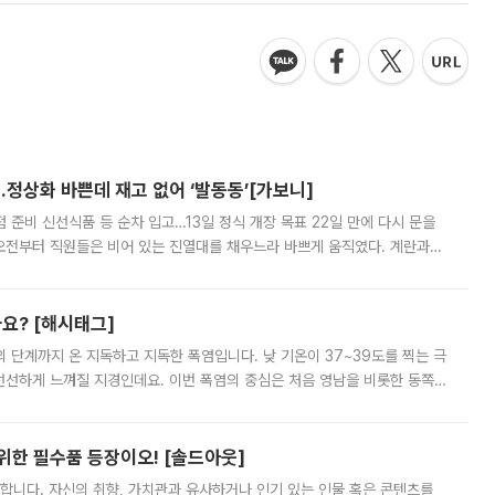
…정상화 바쁜데 재고 없어 ‘발동동’[가보니]
준비 신선식품 등 순차 입고…13일 정식 개장 목표 22일 만에 다시 문을
오전부터 직원들은 비어 있는 진열대를 채우느라 바쁘게 움직였다. 계란과
리를 잡기 시작했지만, 매장 곳곳엔 여전히 텅 빈 매대가 먼저 눈에 들어왔
까요? [해시태그]
’의 단계까지 온 지독하고 지독한 폭염입니다. 낮 기온이 37~39도를 찍는 극
 선선하게 느껴질 지경인데요. 이번 폭염의 중심은 처음 영남을 비롯한 동쪽
 북서풍이 산맥을 넘어 영남 쪽으로 내려오면서 뜨겁고 건조해졌는데요.
 위한 필수품 등장이오! [솔드아웃]
합니다. 자신의 취향, 가치관과 유사하거나 인기 있는 인물 혹은 콘텐츠를