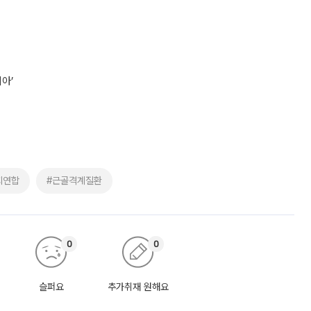
아’
회연합
#근골격계질환
0
0
슬퍼요
추가취재 원해요