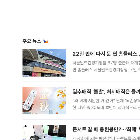
주요 뉴스
22일 만에 다시 문 연 홈플러스
서울월드컵경기장점 67명 출근해 재개점 
연 홈플러스 서울월드컵경기장점. 7일 
우유, 과일 같은 신선식품이 차근차근 자
입추매직 '불발', 처서매직은 올
“와 이제 시원한 거 같아” 단체 ‘뇌손상
한 더위 속 30도대 초반이 상대적으로
지역에 있었습니다. 7월 말에는 서풍과
콘서트 갈 때 응원봉만?⋯'최애'
지금 화제 되는 패션·뷰티 트렌드를 소개