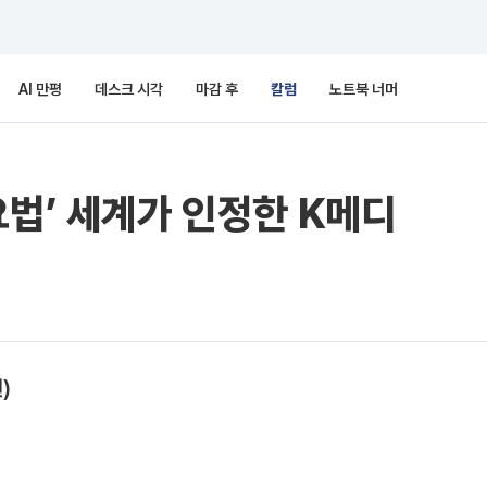
AI 만평
데스크 시각
마감 후
칼럼
노트북 너머
요법’ 세계가 인정한 K메디
)