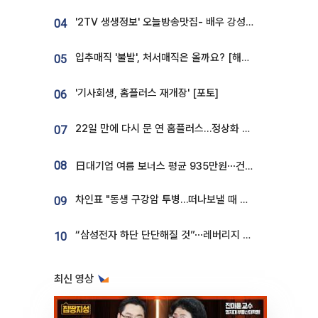
'2TV 생생정보' 오늘방송맛집- 배우 강성진 단골! 쌀국수ㆍ푸팟퐁 커리 맛집 '블○○○'
04
입추매직 '불발', 처서매직은 올까요? [해시태그]
05
'기사회생, 홈플러스 재개장' [포토]
06
22일 만에 다시 문 연 홈플러스…정상화 바쁜데 재고 없어 ‘발동동’[가보니]
07
08
日대기업 여름 보너스 평균 935만원⋯건설회사 1800만 넘어
차인표 "동생 구강암 투병…떠나보낼 때 가장 힘들었다”
09
“삼성전자 하단 단단해질 것”⋯레버리지 규제에 쏠림 완화 [찐코노미]
10
최신 영상