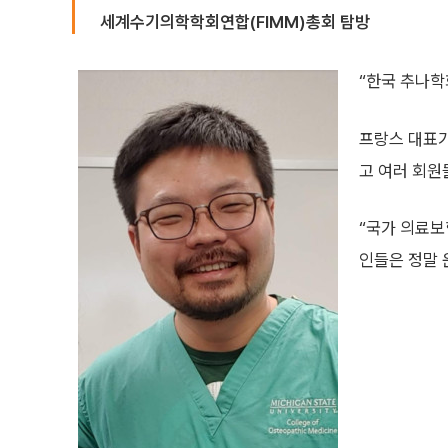
세계수기의학학회연합(FIMM)총회 탐방
“한국 추나학
프랑스 대표가
고 여러 회원
“국가 의료보
인들은 정말 