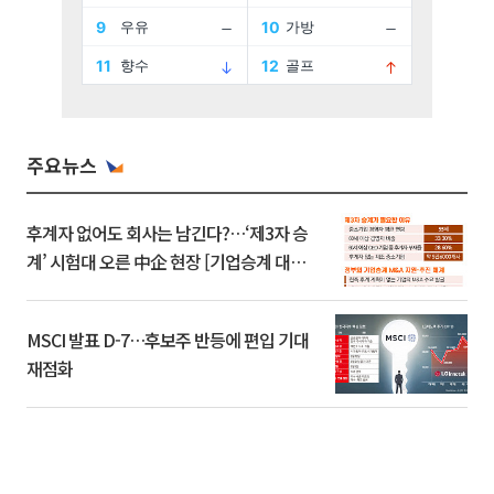
주요뉴스
후계자 없어도 회사는 남긴다?…‘제3자 승
계’ 시험대 오른 中企 현장 [기업승계 대전
환]
MSCI 발표 D-7…후보주 반등에 편입 기대
재점화