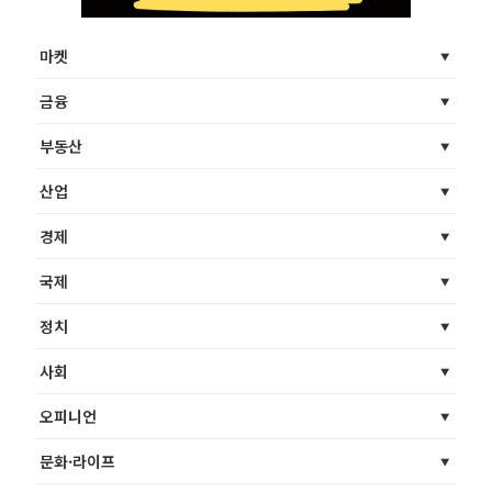
마켓
금융
부동산
산업
경제
국제
정치
사회
오피니언
문화·라이프