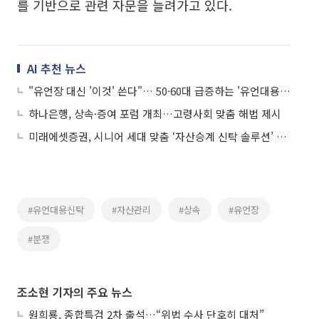
를 기반으로 관련 자문을 늘려가고 있다.
AI 추천 뉴스
"유언장 대신 '이것' 쓴다"… 50·60대 급증하는 '유언대용신탁'
하나은행, 상속·증여 포럼 개최…고령사회 맞춤 해법 제시
미래에셋증권, 시니어 세대 맞춤 ‘자산승계 신탁 솔루션’ 출시
#유언대용신탁
#자산관리
#상속
#유언장
#분쟁
조소현 기자의 주요 뉴스
원희룡, 종합특검 2차 출석…“위법 수사 단호히 대처”