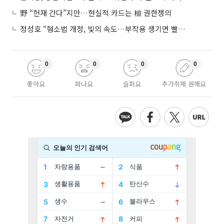
野 “헌재 간다”지만…현실적 카드는 檢 권한쟁의
정성호 “형소법 개정, 빛의 속도…부작용 생기면 빨리 고쳐야”
0
0
0
0
좋아요
화나요
슬퍼요
추가취재 원해요