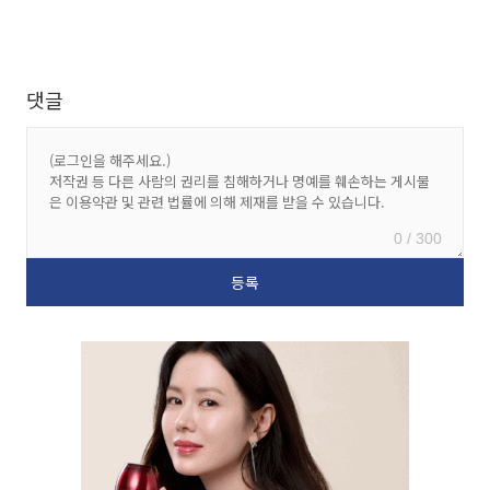
댓글
0 / 300