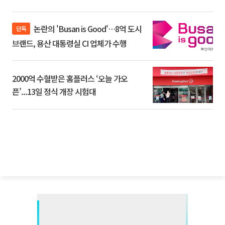
논란의 'Busan is Good'…8억 도시
단독
브랜드, 용산 대통령실 CI 업체가 수행
2000억 수혈받은 홈플러스 ‘오늘 가오
픈’...13일 정식 개장 시험대