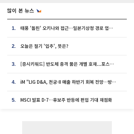
많이 본 뉴스
태풍 '돌핀' 오키나와 접근…일본기상청 경로 업데이트
1.
오늘은 절기 '입추', 뜻은?
2.
[증시키워드] 반도체 충격 뚫은 개별 호재...포스코퓨처엠·에코프로·한화솔루션 '눈길'
3.
iM "LIG D&A, 천궁-II 매출 하반기 회복 전망…방산 톱픽 유지"
4.
MSCI 발표 D-7…후보주 반등에 편입 기대 재점화
5.