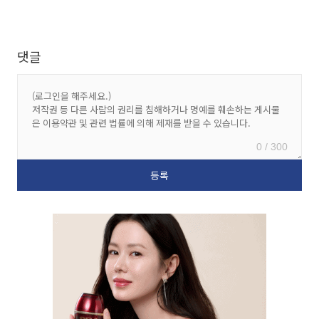
댓글
0 / 300