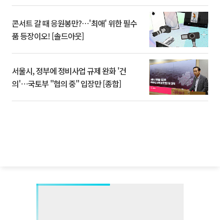
콘서트 갈 때 응원봉만?⋯'최애' 위한 필수
품 등장이오! [솔드아웃]
서울시, 정부에 정비사업 규제 완화 '건
의'⋯국토부 "협의 중" 입장만 [종합]