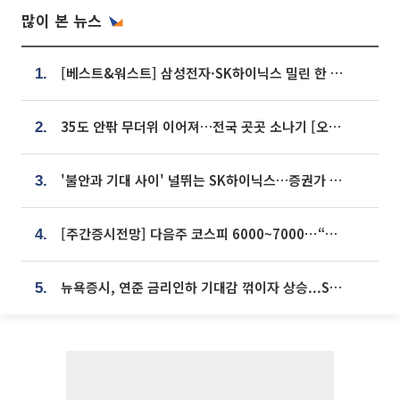
많이 본 뉴스
[베스트&워스트] 삼성전자·SK하이닉스 밀린 한 주…상상인증권은 85% 급등
1.
35도 안팎 무더위 이어져…전국 곳곳 소나기 [오늘 날씨]
2.
'불안과 기대 사이' 널뛰는 SK하이닉스…증권가 "HBM4·LTA 기반 펀터멘털 견고"
3.
[주간증시전망] 다음주 코스피 6000~7000⋯“外人 수급은 정책이 변수”
4.
뉴욕증시, 연준 금리인하 기대감 꺾이자 상승...S&P500 사상 최고치 [종합]
5.