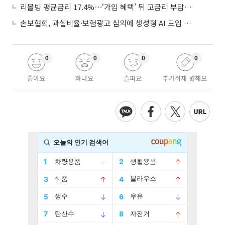
리볼빙 평균금리 17.4%⋯‘가입 혜택’ 뒤 고금리 부담 주의
손보협회, 과실비율·보험광고 심의에 생성형 AI 도입 추진
0
0
0
0
좋아요
화나요
슬퍼요
추가취재 원해요