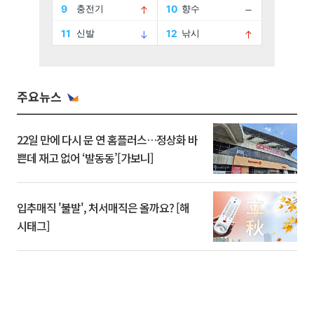
주요뉴스
22일 만에 다시 문 연 홈플러스…정상화 바
쁜데 재고 없어 ‘발동동’[가보니]
입추매직 '불발', 처서매직은 올까요? [해
시태그]