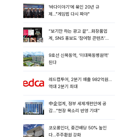
'바다이야기'에 묶인 20년 규
제…"게임법 다시 짜야"
“보기만 하는 광고 끝“…화장품업
계, SNS 홍보도 ‘참여형 콘텐츠’로
변모[K뷰티 라방戰]
9호선 신목동역, ‘이대목동병원역’
된다
레드캡투어, 2분기 매출 982억원…
역대 2분기 최대
中企업계, 정부 세제개편안에 공
감…“현장 목소리 반영 기대”
코오롱인더, 중간배당 50% 높인
다…주주환원 강화