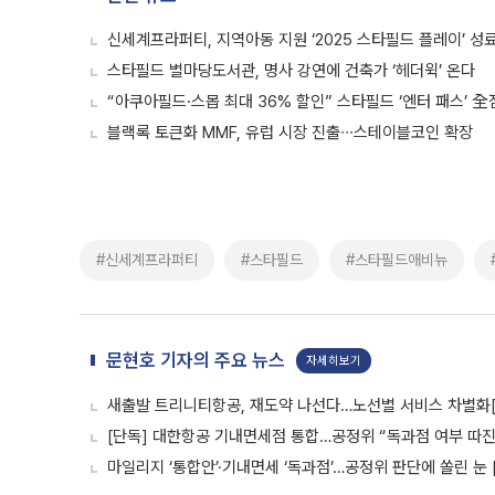
신세계프라퍼티, 지역아동 지원 ‘2025 스타필드 플레이’ 성
스타필드 별마당도서관, 명사 강연에 건축가 ‘헤더윅’ 온다
“아쿠아필드·스몹 최대 36% 할인” 스타필드 ‘엔터 패스’ 全
블랙록 토큰화 MMF, 유럽 시장 진출∙∙∙스테이블코인 확장
#신세계프라퍼티
#스타필드
#스타필드애비뉴
문현호 기자의 주요 뉴스
자세히보기
새출발 트리니티항공, 재도약 나선다…노선별 서비스 차별화
[단독] 대한항공 기내면세점 통합…공정위 “독과점 여부 따진다
마일리지 ‘통합안’·기내면세 ‘독과점’…공정위 판단에 쏠린 눈 