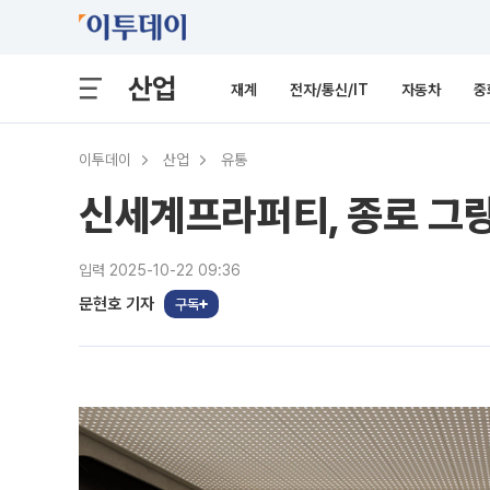
산업
재계
전자/통신/IT
자동차
중
이투데이
산업
유통
신세계프라퍼티, 종로 그랑
입력 2025-10-22 09:36
문현호 기자
구독