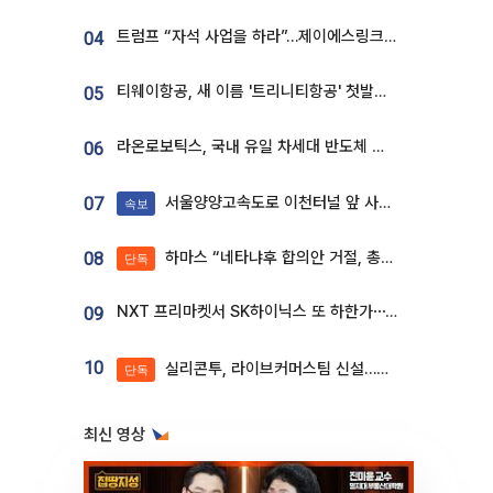
트럼프 “자석 사업을 하라”…제이에스링크, 비중국 영구자석 공급망 구축 속도
04
티웨이항공, 새 이름 '트리니티항공' 첫발…SSC 전략 본격화
05
라온로보틱스, 국내 유일 차세대 반도체 공정 로봇 개발 ‘고객사 테스트 진행’
06
서울양양고속도로 이천터널 앞 사고 발생
07
속보
하마스 “네타냐후 합의안 거절, 총선 앞두고 시간 끌기”
08
단독
NXT 프리마켓서 SK하이닉스 또 하한가⋯‘11주 거래’에 시초가 왜곡
09
10
실리콘투, 라이브커머스팀 신설…K뷰티 ‘글로벌 판매망’ 확대[K뷰티 라방戰]
단독
최신 영상