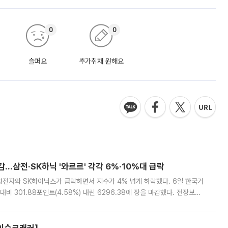
0
0
슬퍼요
추가취재 원해요
감…삼전·SK하닉 '와르르' 각각 6%·10%대 급락
삼성전자와 SK하이닉스가 급락하면서 지수가 4% 넘게 하락했다. 6일 한국거
비 301.88포인트(4.58%) 내린 6296.38에 장을 마감했다. 전장보다
스피는 장중 한때 6550.94까지 오르기도 했으나 6238.32까지 밀리기도 했