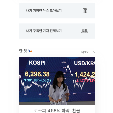
내가 저장한 뉴스 모아보기
내가 구독한 기자 전체보기
한 컷
코스피 4.58% 하락, 환율