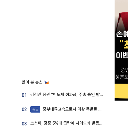
많이 본 뉴스
김정관 장관 “반도체 성과급, 주총 승인 받도록”…상법·자본시장법 개정 시사
01
중부내륙고속도로서 미상 폭발물 발견
02
속보
코스피, 장중 5%대 급락에 사이드카 발동…삼성·SK 동반 폭락
03