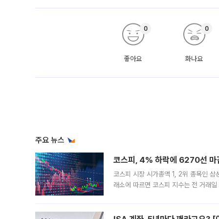
0
0
좋아요
화나요
주요 뉴스
코스피, 4% 하락에 6270선 마
코스피 시장 시가총액 1, 2위 종목인 
래소에 따르면 코스피 지수는 전 거래일 대
1.81% 내린 6478.75에 출발한 코
다. 이날 오전