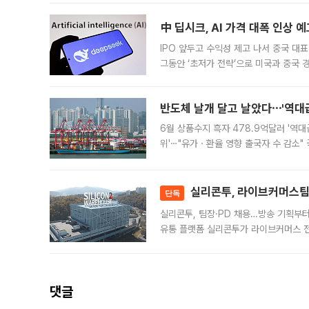
中 딥시크, AI 가격 대폭 인상 
IPO 앞두고 수익성 제고 나서 중국 대표
그동안 ‘초저가 전략’으로 미국과 중국
가된다. 블룸버그통신에 따르면 딥시크는
반도체 날개 달고 날았다⋯'역대급
6월 상품수지 흑자 478.9억달러 '역대
위'⋯"유가ㆍ환율 영향 출국자 수 감소" 
급 수출 호조가 매달 이어지면서 6월 
대 기
실리콘투, 라이브커머스팀 
단독
실리콘투, 팀장·PD 채용…방송 기획부
유통 플랫폼 실리콘투가 라이브커머스 전
나섰다. 국내 화장품을 해외 유통망에 공
댓글