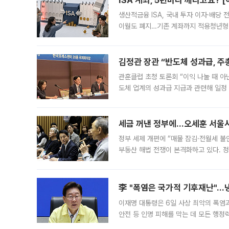
ISA 계좌, 5년마다 깨라고요? 
생산적금융 ISA, 국내 투자 이자·배당
이월도 폐지…기존 계좌까지 적용청년형 
는 5년마다 계좌를 해지하라는 건가요?”
편을
김정관 장관 “반도체 성과급, 
관훈클럽 초청 토론회 “이익 나눌 때 아
도체 업계의 성과급 지급과 관련해 일정
최근 상법·자본시장법 개정으로 기업 지
세금 꺼낸 정부에…오세훈 서울시장
정부 세제 개편에 “매물 잠김·전월세 불
부동산 해법 전쟁이 본격화하고 있다. 
드를 꺼내자 서울시는 전·월세 부담만 
李 "폭염은 국가적 기후재난"…냉
이재명 대통령은 6일 사상 최악의 폭염
안전 등 인명 피해를 막는 데 모든 행
인프라 확충 계획을 내년도 예산안에 반