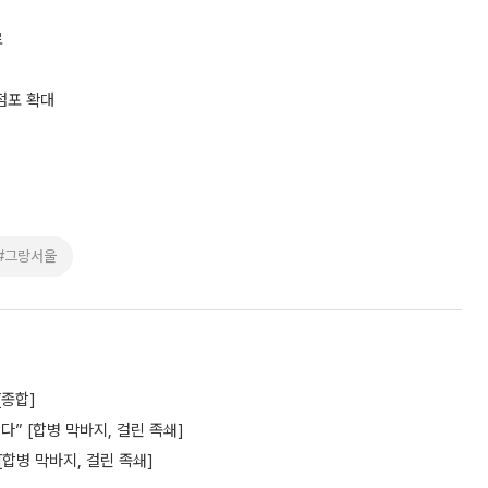
료
점포 확대
#그랑서울
[종합]
” [합병 막바지, 걸린 족쇄]
[합병 막바지, 걸린 족쇄]