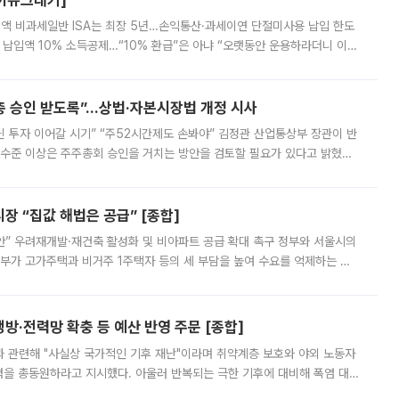
[이슈크래커]
 전액 비과세일반 ISA는 최장 5년…손익통산·과세이연 단절미사용 납입 한도
납입액 10% 소득공제…“10% 환급”은 아냐 “오랫동안 운용하라더니 이제
 ‘만능 절세 통장’으로 불리는 개인종합자산관리계좌(ISA)가 두 갈래로 개
주총 승인 받도록”…상법·자본시장법 개정 시사
닌 투자 이어갈 시기” “주52시간제도 손봐야” 김정관 산업통상부 장관이 반
 수준 이상은 주주총회 승인을 거치는 방안을 검토할 필요가 있다고 밝혔다.
배구조와 주주권 강화 논의가 이어지는 가운데, 핵심 연구인력에 대한
 “집값 해법은 공급” [종합]
안” 우려재개발·재건축 활성화 및 비아파트 공급 확대 촉구 정부와 서울시의
정부가 고가주택과 비거주 1주택자 등의 세 부담을 높여 수요를 억제하는 카
키울 것이라며 세금이 아닌 공급이 근본적인 처방이라고 전면 반박했다.
방·전력망 확충 등 예산 반영 주문 [종합]
과 관련해 "사실상 국가적인 기후 재난"이라며 취약계층 보호와 야외 노동자
정력을 총동원하라고 지시했다. 아울러 반복되는 극한 기후에 대비해 폭염 대응
영하는 방안도 검토하라고 주문했다. 이 대통령은 이날 폭염·가뭄 대