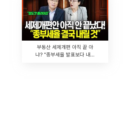
부동산 세제개편 아직 끝 아
냐? "종부세율 발표보다 내릴
것" 장기거주·양도세 전망 I 집
땅지성 I 김인만, 진미윤