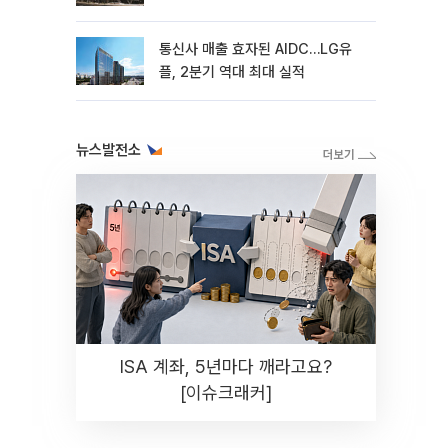
통신사 매출 효자된 AIDC…LG유
플, 2분기 역대 최대 실적
뉴스발전소
ISA 계좌, 5년마다 깨라고요?
[이슈크래커]