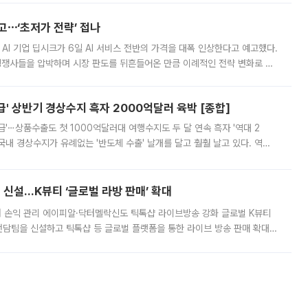
예고⋯‘초저가 전략’ 접나
 AI 기업 딥시크가 6일 AI 서비스 전반의 가격을 대폭 인상한다고 예고했다.
 경쟁사들을 압박하며 시장 판도를 뒤흔들어온 만큼 이례적인 전략 변화로 평
 이날 공지를 통해 구체적인 인상 폭은 공개하지 않았지만 상당한 수
' 상반기 경상수지 흑자 2000억달러 육박 [종합]
급'⋯상품수출도 첫 1000억달러대 여행수지도 두 달 연속 흑자 '역대 2
국내 경상수지가 유례없는 '반도체 수출' 날개를 달고 훨훨 날고 있다. 역대
경상수지 뿐 아니라 상반기 경상수지 흑자도 2000억달러에 근접하며 사상 최
신설…K뷰티 ‘글로벌 라방 판매’ 확대
터 손익 관리 에이피알·닥터멜락신도 틱톡샵 라이브방송 강화 글로벌 K뷰티
담팀을 신설하고 틱톡샵 등 글로벌 플랫폼을 통한 라이브 방송 판매 확대에
급하는 데서 한발 더 나아가 방송 기획과 상품 구성, 출연자 섭외, 손익