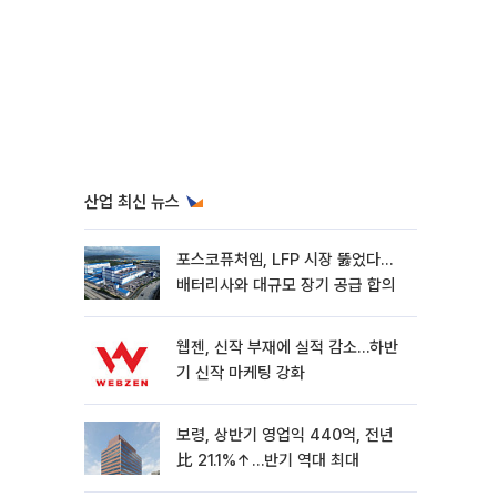
산업 최신 뉴스
포스코퓨처엠, LFP 시장 뚫었다…
배터리사와 대규모 장기 공급 합의
웹젠, 신작 부재에 실적 감소…하반
기 신작 마케팅 강화
보령, 상반기 영업익 440억, 전년
比 21.1%↑…반기 역대 최대