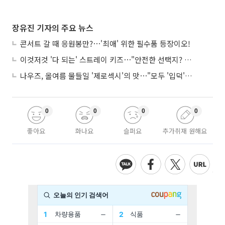
장유진 기자의 주요 뉴스
콘서트 갈 때 응원봉만?⋯'최애' 위한 필수품 등장이오!
이것저것 '다 되는' 스트레이 키즈⋯"안전한 선택지? 도전이 재밌죠"
나우즈, 올여름 물들일 '제로섹시'의 맛⋯"모두 '입덕'시킬 것"
0
0
0
0
좋아요
화나요
슬퍼요
추가취재 원해요