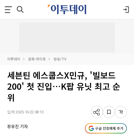
이투데이
문화·라이프
방송/TV
세븐틴 에스쿱스X민규, '빌보드
200' 첫 진입⋯K팝 유닛 최고 순
위
입력 2025-10-22 08:13
장유진 기자
구글 선호매체 추가