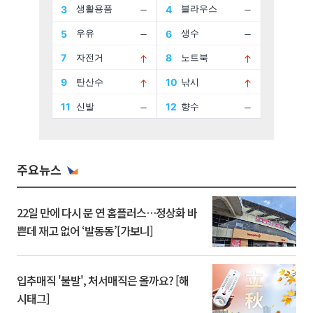
주요뉴스
22일 만에 다시 문 연 홈플러스…정상화 바
쁜데 재고 없어 ‘발동동’[가보니]
입추매직 '불발', 처서매직은 올까요? [해
시태그]