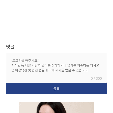
댓글
0 / 300