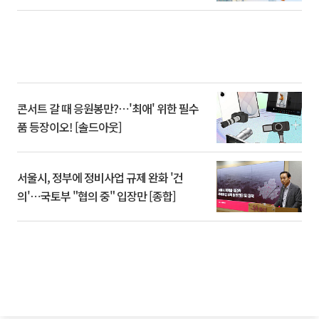
콘서트 갈 때 응원봉만?⋯'최애' 위한 필수
품 등장이오! [솔드아웃]
서울시, 정부에 정비사업 규제 완화 '건
의'⋯국토부 "협의 중" 입장만 [종합]