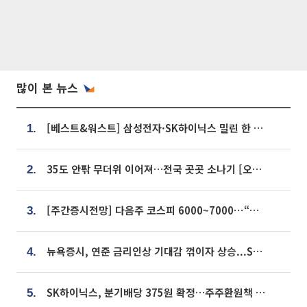
많이 본 뉴스
[베스트&워스트] 삼성전자·SK하이닉스 밀린 한 주…상상인증권은 85% 급등
1.
35도 안팎 무더위 이어져…전국 곳곳 소나기 [오늘 날씨]
2.
[주간증시전망] 다음주 코스피 6000~7000⋯“外人 수급은 정책이 변수”
3.
뉴욕증시, 연준 금리인상 기대감 꺾이자 상승...S&P500 사상 최고치 [종합]
4.
SK하이닉스, 분기배당 375원 확정…주주환원책 9월로 앞당겨 발표
5.