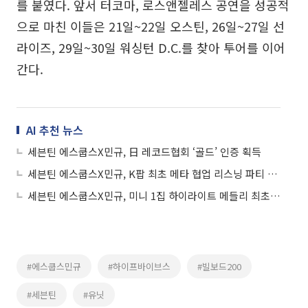
를 붙였다. 앞서 터코마, 로스앤젤레스 공연을 성공적
으로 마친 이들은 21일~22일 오스틴, 26일~27일 선
라이즈, 29일~30일 워싱턴 D.C.를 찾아 투어를 이어
간다.
AI 추천 뉴스
세븐틴 에스쿱스X민규, 日 레코드협회 ‘골드’ 인증 획득
세븐틴 에스쿱스X민규, K팝 최초 메타 협업 리스닝 파티 개최
세븐틴 에스쿱스X민규, 미니 1집 하이라이트 메들리 최초 공개
#에스쿱스민규
#하이프바이브스
#빌보드200
#세븐틴
#유닛