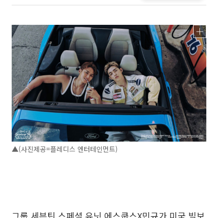
▲(사진제공=플레디스 엔터테인먼트)
그룹 세븐틴 스페셜 유닛 에스쿱스X민규가 미국 빌보