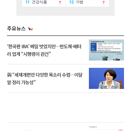
주요뉴스
‘한국판 IRA’ 베일 벗었지만…반도체·배터
리 업계 “시행령이 관건”
與 “세제개편안 다양한 목소리 수렴…이달
말 정리 가능성”