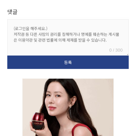
댓글
0 / 300