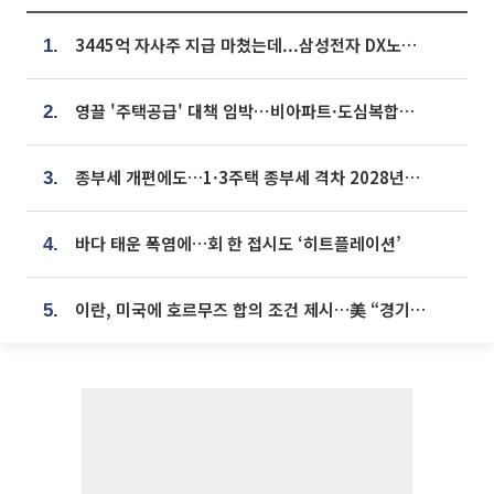
3445억 자사주 지급 마쳤는데...삼성전자 DX노조, 뒤늦은 '떼쓰기 집회'
1.
영끌 '주택공급' 대책 임박⋯비아파트·도심복합까지 총동원
2.
종부세 개편에도…1·3주택 종부세 격차 2028년부터 확대
3.
바다 태운 폭염에…회 한 접시도 ‘히트플레이션’
4.
이란, 미국에 호르무즈 합의 조건 제시…美 “경기 아직 안 끝나” [종합]
5.