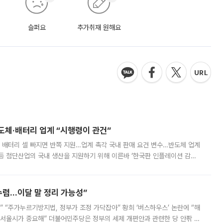
슬퍼요
추가취재 원해요
반도체·배터리 업계 “시행령이 관건”
 배터리 셀 빠지면 반쪽 지원…업계 촉각 국내 판매 요건 변수…반도체 업계
등 첨단산업의 국내 생산을 지원하기 위해 이른바 ‘한국판 인플레이션 감축
를 신설했지만, 업계에서는 세부 지원 대상에 따라 정책 효과가 크게 달라
수렴…이달 말 정리 가능성”
없어” “주가누르기방지법, 정부가 조정 가닥잡아” 황희 ‘버스하우스’ 논란에 “해
 서울시가 중요해” 더불어민주당은 정부의 세제 개편안과 관련한 당 안팎 의