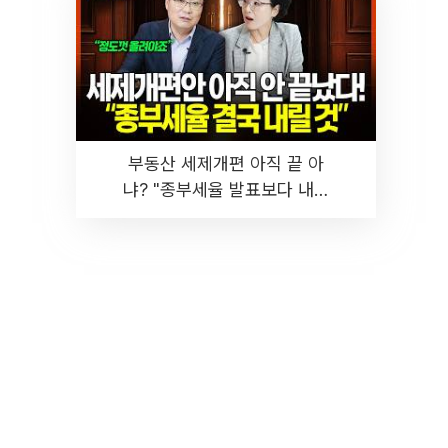
부동산 세제개편 아직 끝 아
냐? "종부세율 발표보다 내릴
것" 장기거주·양도세 전망 I 집
땅지성 I 김인만, 진미윤