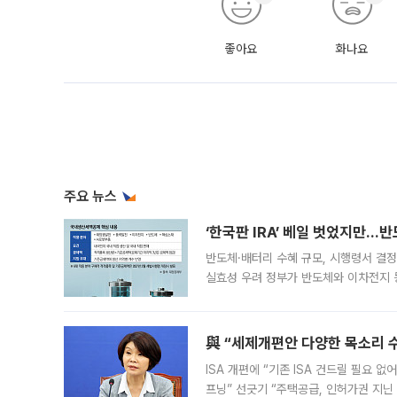
좋아요
화나요
주요 뉴스
‘한국판 IRA’ 베일 벗었지만…
반도체·배터리 수혜 규모, 시행령서 결정
실효성 우려 정부가 반도체와 이차전지 
법(IRA)’으로 불리는 국내생산세액공제
與 “세제개편안 다양한 목소리 
ISA 개편에 “기존 ISA 건드릴 필요 
프닝” 선긋기 “주택공급, 인허가권 지닌