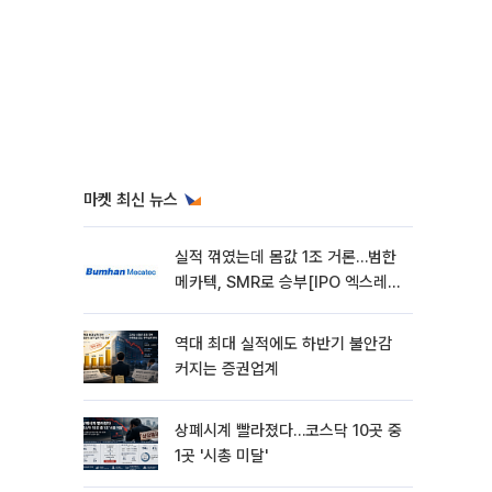
마켓 최신 뉴스
실적 꺾였는데 몸값 1조 거론…범한
메카텍, SMR로 승부[IPO 엑스레
이]
역대 최대 실적에도 하반기 불안감
커지는 증권업계
상폐시계 빨라졌다…코스닥 10곳 중
1곳 '시총 미달'