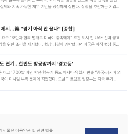
 문턱이 갈수록 높아지는 추세다. 과거처럼 ‘성장성’만으로 시장 선택을 받던
 실체와 지속 가능한 재무 기반을 냉정하게 살핀다. 상장을 추진하는 기업들
를 입증해야 하는 시험대에 섰다. 본지는 상장을 앞둔 기업의 기술 경쟁
제시…美 “경기 아직 안 끝나” [종합]
 요구 “오만과 합의 별개로 미국이 충족해야” 조건 제시 전 UAE 선박 공격
방을 위한 조건을 제시했다. 협상 타결이 임박했다던 미국은 아직 협상 중이
현지시간) 모하마드 바게르 졸가드르 이란 최고국가안보회의 사무총장은 타
품도 연기…한반도 방공망까지 ‘경고등’
은 재고 1700발 미만 함선·항공기 등도 아시아·유럽서 반출 “중국·러시아 의
미국이 미사일 부족 문제에 직면했다. 도널드 트럼프 행정부는 자국 무기 공
 국가들로 향하던 납품마저 연기되고 있는 것으로 전해졌다. 전문가가 중국