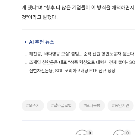
게 됐다"며 "향후 더 많은 기업들이 이 방식을 채택하면
것"이라고 말했다.
AI 추천 뉴스
해진공, ‘바다영웅 모심’ 출범… 순직 선원·항만노동자 품는다
조재민 신한운용 대표 “상품 혁신으로 대형사 견제 뚫어⋯SOL
신한자산운용, SOL 코리아고배당 ETF 신규 상장
#오뚜기
#달바글로벌
#모나용평
#동인기연
0
0