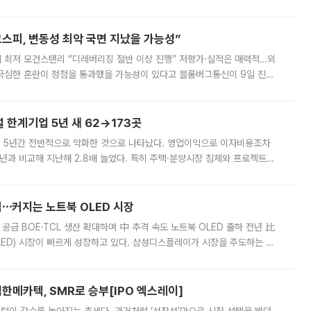
에 나서겠다고 예고했다. 민주당은 8월 말 당정 조율을 거친 개편안이
스피, 변동성 최악 국면 지났을 가능성”
 만에 최저 모건스탠리 “디레버리징 절반 이상 진행” 저평가·실적은 매력적…외
든 극심한 혼란이 정점을 통과했을 가능성이 있다고 블룸버그통신이 9일 진단
가 상당 부분 정리된 데다 금융당국의 규제 강화로 고위험 상품 거래도 급감
한계기업 5년 새 62→173곳
 5년간 전반적으로 악화한 것으로 나타났다. 영업이익으로 이자비용조차
년과 비교해 지난해 2.8배 늘었다. 특히 주택·분양시장 침체와 프로젝트파
 악화가 두드러졌다. 9일 한국건설산업연구원은 ‘2025년 건설업 외감기업
격⋯커지는 노트북 OLED 시장
 공급 BOE·TCL 생산 확대하며 中 추격 속도 노트북 OLED 출하 전년 比
ED) 시장이 빠르게 성장하고 있다. 삼성디스플레이가 시장을 주도하는 가
 확대에 나서면서 노트북 OLED 시장을 둘러싼 경쟁이 치열해지고 있다. 9
한메카텍, SMR로 승부[IPO 엑스레이]