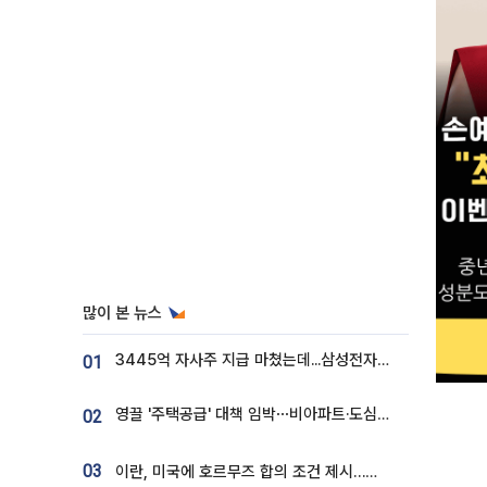
많이 본 뉴스
3445억 자사주 지급 마쳤는데...삼성전자 DX노조, 뒤늦은 '떼쓰기 집회'
01
영끌 '주택공급' 대책 임박⋯비아파트·도심복합까지 총동원
02
03
이란, 미국에 호르무즈 합의 조건 제시…美 “경기 아직 안 끝나” [종합]