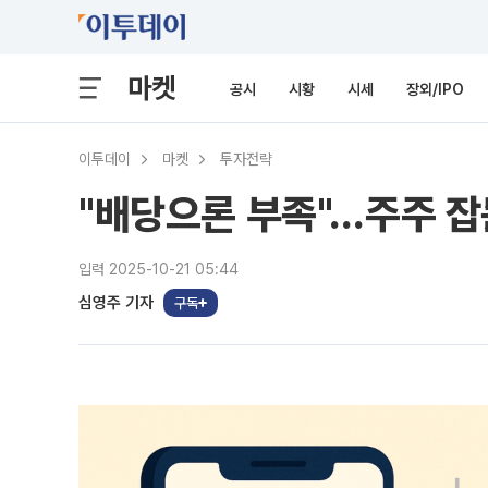
마켓
공시
시황
시세
장외/IPO
이투데이
마켓
투자전략
"배당으론 부족"…주주 잡는
입력 2025-10-21 05:44
심영주 기자
구독