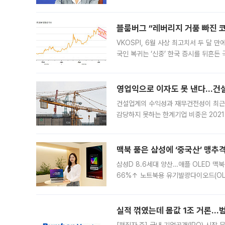
견을 수렴해 당정과 개편안에 대한 조율
블룸버그 “레버리지 거품 빠진 코
VKOSPI, 6월 사상 최고치서 두 달
국인 복귀는 ‘신중’ 한국 증시를 뒤흔
했다. 대규모 반대매매로 레버리지 투자
영업익으로 이자도 못 낸다…건설 
건설업계의 수익성과 재무건전성이 최근
감당하지 못하는 한계기업 비중은 2021
이낸싱(PF) 부담이 집중된 건축 부문의
경영
맥북 품은 삼성에 ‘중국산’ 맹추
삼성D 8.6세대 양산…애플 OLED 맥북
66%↑ 노트북용 유기발광다이오드(OL
운데 중국 BOE와 TCL CSOT도 생산
일 업계에 따르면 삼성
실적 꺾였는데 몸값 1조 거론…범