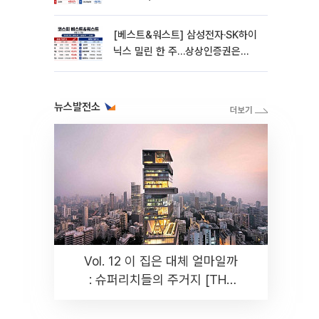
270% 폭등
[베스트&워스트] 삼성전자·SK하이
닉스 밀린 한 주…상상인증권은
85% 급등
뉴스발전소
Vol. 12 이 집은 대체 얼마일까
: 슈퍼리치들의 주거지 [THE
RARE]