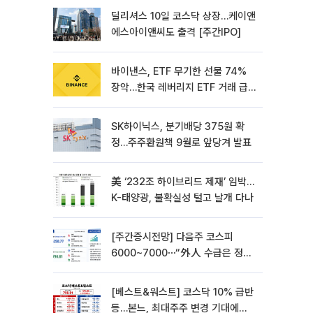
딜리셔스 10일 코스닥 상장…케이앤
에스아이앤씨도 출격 [주간IPO]
바이낸스, ETF 무기한 선물 74%
장악…한국 레버리지 ETF 거래 급
증 [e가상자산]
SK하이닉스, 분기배당 375원 확
정…주주환원책 9월로 앞당겨 발표
美 ‘232조 하이브리드 제재’ 임박…
K-태양광, 불확실성 털고 날개 다나
[주간증시전망] 다음주 코스피
6000~7000⋯“外人 수급은 정책
이 변수”
[베스트&워스트] 코스닥 10% 급반
등…본느, 최대주주 변경 기대에