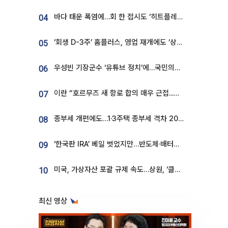
바다 태운 폭염에…회 한 접시도 ‘히트플레이션’
04
‘회생 D-3주’ 홈플러스, 영업 재개에도 ‘상품 공급망’ 복구가 생존 관건
05
우성빈 기장군수 ‘유튜브 정치’에…국민의힘 군의원들 집단 반발
06
이란 “호르무즈 새 항로 합의 매우 근접...미국 배상 먼저”
07
종부세 개편에도…1·3주택 종부세 격차 2028년부터 확대
08
‘한국판 IRA’ 베일 벗었지만…반도체·배터리 업계 “시행령이 관건”
09
미국, 가상자산 포괄 규제 속도…상원, ‘클래리티법’ 9월 절차투표 추진
10
최신 영상