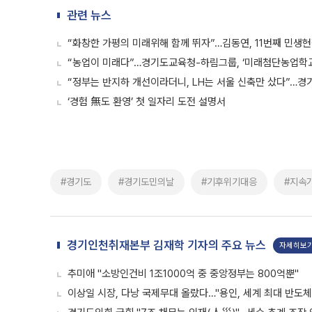
관련 뉴스
“화창한 가평의 미래위해 함께 뛰자”…김동연, 11번째 민생
“농업이 미래다”…경기도교육청-하림그룹, ‘미래첨단농업학교
“정부는 반지하 개선이라더니, LH는 서울 신축만 샀다”…경기도
‘경험 無도 환영’ 첫 일자리 도전 설명서
#경기도
#경기도민의날
#기후위기대응
#지속
경기인천취재본부 김재학 기자의 주요 뉴스
자세히보
추미애 "소방인건비 1조1000억 중 중앙정부는 800억뿐"
이상일 시장, 다낭 국제무대 올랐다…"용인, 세계 최대 반도체