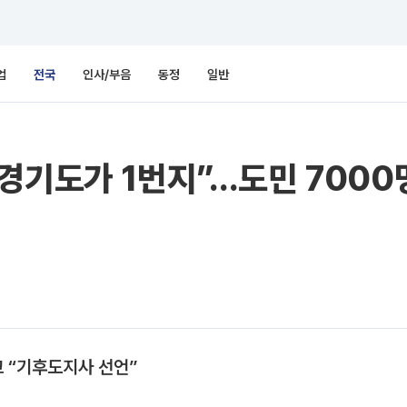
업
전국
인사/부음
동정
일반
경기도가 1번지”…도민 7000명
고 “기후도지사 선언”