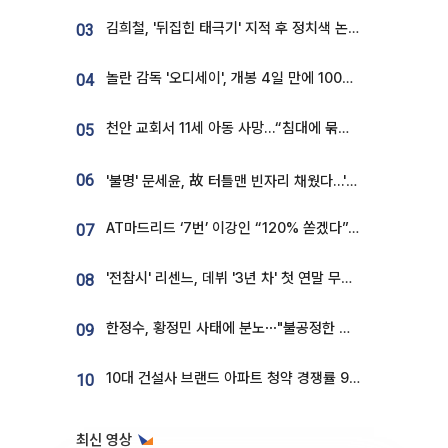
김희철, '뒤집힌 태극기' 지적 후 정치색 논란…"좌우 떠나 우리나라 국기"
03
놀란 감독 '오디세이', 개봉 4일 만에 100만 돌파⋯'왕사남' 보다 빠르다
04
천안 교회서 11세 아동 사망…“침대에 묶여 있었다” 진술 확보
05
06
'불명' 문세윤, 故 터틀맨 빈자리 채웠다…'거북이' 눈물의 최종 우승
AT마드리드 ‘7번’ 이강인 “120% 쏟겠다”⋯시메오네 감독 “필요한 선수”
07
'전참시' 리센느, 데뷔 '3년 차' 첫 연말 무대 오른다⋯"그동안 섭외 안 와"
08
한정수, 황정민 사태에 분노⋯"불공정한 게임, 폭로자도 오픈 하라"
09
10대 건설사 브랜드 아파트 청약 경쟁률 9.85대 1…일반 단지의 4배
10
최신 영상