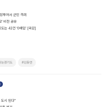
현장투어서 군민 격려
’ 비전 공유
는 42건 ‘0매입’ [국감]
가능경기도
#김동연
기
 도시 된다"