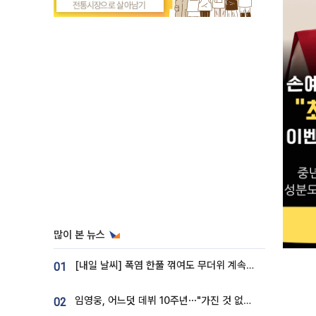
많이 본 뉴스
[내일 날씨] 폭염 한풀 꺾여도 무더위 계속⋯동해안 이틀 연속 비
01
임영웅, 어느덧 데뷔 10주년⋯"가진 것 없던 시절, 내 앞엔 20명의 팬뿐"
02