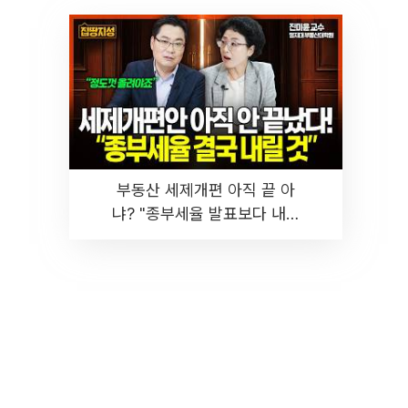
부동산 세제개편 아직 끝 아
냐? "종부세율 발표보다 내릴
것" 장기거주·양도세 전망 I 집
땅지성 I 김인만, 진미윤