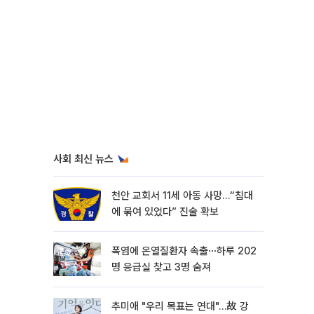
사회 최신 뉴스
천안 교회서 11세 아동 사망…“침대
에 묶여 있었다” 진술 확보
폭염에 온열질환자 속출⋯하루 202
명 응급실 찾고 3명 숨져
추미애 "우리 목표는 연대"…故 강