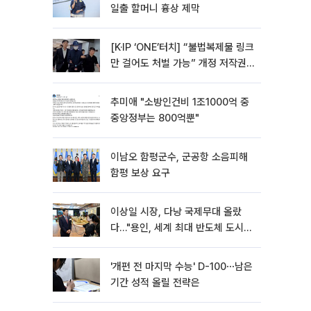
일출 할머니 흉상 제막
[K·IP ‘ONE’터치] “불법복제물 링크
만 걸어도 처벌 가능” 개정 저작권
법 어떻게 바뀌었나
추미애 "소방인건비 1조1000억 중
중앙정부는 800억뿐"
이남오 함평군수, 군공항 소음피해
함평 보상 요구
이상일 시장, 다낭 국제무대 올랐
다…"용인, 세계 최대 반도체 도시
된다"
'개편 전 마지막 수능' D-100⋯남은
기간 성적 올릴 전략은