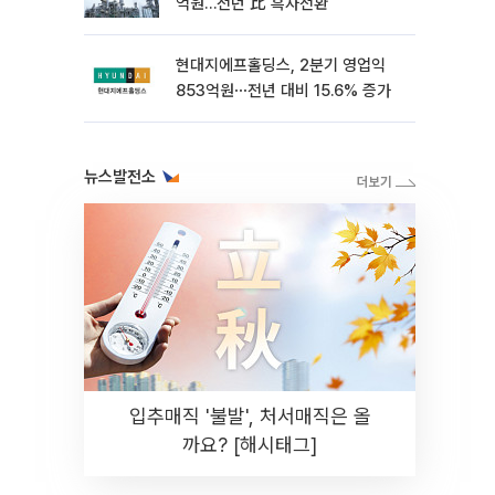
억원…전년 比 흑자전환
현대지에프홀딩스, 2분기 영업익
853억원⋯전년 대비 15.6% 증가
뉴스발전소
입추매직 '불발', 처서매직은 올
까요? [해시태그]