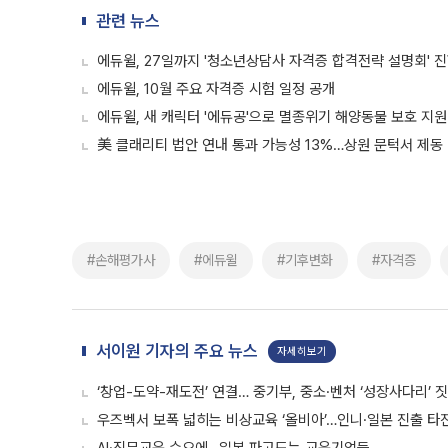
관련 뉴스
에듀윌, 27일까지 '청소년상담사 자격증 합격전략 설명회' 
에듀윌, 10월 주요 자격증 시험 일정 공개
에듀윌, 새 캐릭터 '에듀공'으로 멸종위기 해양동물 보호 지원
美 클래리티 법안 연내 통과 가능성 13%…상원 문턱서 제동
#손해평가사
#에듀윌
#기후변화
#자격증
서이원 기자의 주요 뉴스
자세히보기
‘창업-도약-재도전’ 연결… 중기부, 중소·벤처 ‘성장사다리’ 
우즈벡서 보폭 넓히는 비상교육 ‘올비아’…인니·일본 진출 타