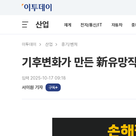
산업
재계
전자/통신/IT
자동차
중
이투데이
산업
중기/벤처
기후변화가 만든 新유망직 
입력 2025-10-17 09:18
서이원 기자
구독