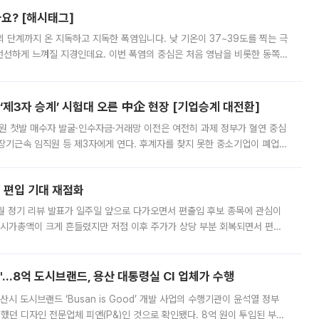
까요? [해시태그]
’의 단계까지 온 지독하고 지독한 폭염입니다. 낮 기온이 37~39도를 찍는 극
 선선하게 느껴질 지경인데요. 이번 폭염의 중심은 처음 영남을 비롯한 동쪽
 북서풍이 산맥을 넘어 영남 쪽으로 내려오면서 뜨겁고 건조해졌는데요.
제3자 승계’ 시험대 오른 中企 현장 [기업승계 대전환]
지원 첫발 매수자 발굴·인수자금·거래망 이전은 여전히 과제 정부가 혈연 중심
장기근속 임직원 등 제3자에게 연다. 후계자를 찾지 못한 중소기업이 폐업
해 기술과 일자리를 남기도록 하겠다는 취지다. 다만 세금 감면만으로 거래를
에 편입 기대 재점화
월 정기 리뷰 발표가 일주일 앞으로 다가오면서 편출입 후보 종목에 관심이
 시가총액이 크게 흔들렸지만 저점 이후 주가가 상당 부분 회복되면서 편입
다시 부각되고 있다. 7일 금융투자업계에 따르면 MSCI는 한국시간으로 오는
od'…8억 도시브랜드, 용산 대통령실 CI 업체가 수행
시 도시브랜드 ‘Busan is Good’ 개발 사업의 수행기관이 윤석열 정부
여했던 디자인 전문업체 피앤(P&)인 것으로 확인됐다. 8억 원이 투입된 부산