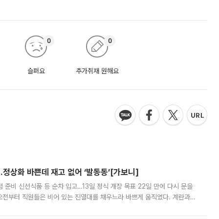
0
0
슬퍼요
추가취재 원해요
…정상화 바쁜데 재고 없어 ‘발동동’[가보니]
준비 신선식품 등 순차 입고…13일 정식 개장 목표 22일 만에 다시 문을
오전부터 직원들은 비어 있는 진열대를 채우느라 바쁘게 움직였다. 계란과
리를 잡기 시작했지만, 매장 곳곳엔 여전히 텅 빈 매대가 먼저 눈에 들어왔