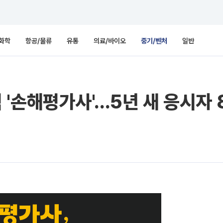
화학
항공/물류
유통
의료/바이오
중기/벤처
일반
'손해평가사'…5년 새 응시자 