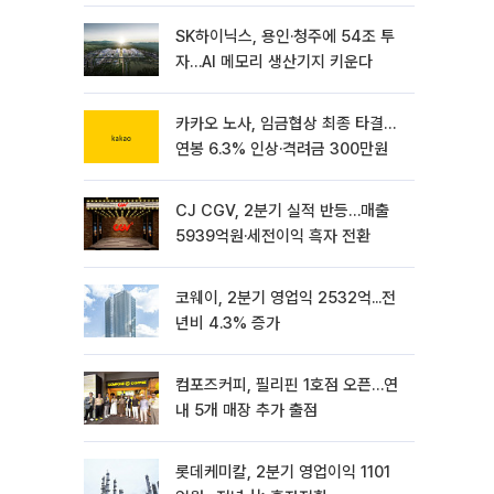
SK하이닉스, 용인·청주에 54조 투
자…AI 메모리 생산기지 키운다
카카오 노사, 임금협상 최종 타결…
연봉 6.3% 인상·격려금 300만원
CJ CGV, 2분기 실적 반등…매출
5939억원·세전이익 흑자 전환
코웨이, 2분기 영업익 2532억...전
년비 4.3% 증가
컴포즈커피, 필리핀 1호점 오픈…연
내 5개 매장 추가 출점
롯데케미칼, 2분기 영업이익 1101