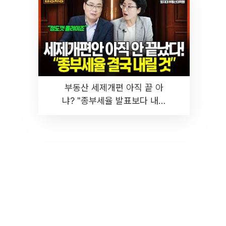
부동산 세제개편 아직 끝 아
냐? "종부세율 발표보다 내릴
것" 장기거주·양도세 전망 I 집
땅지성 I 김인만, 진미윤