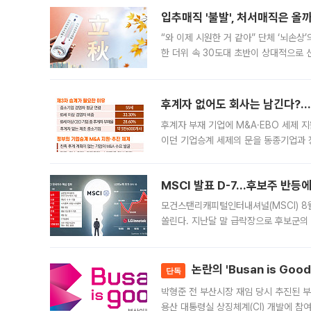
입추매직 '불발', 처서매직은 올
“와 이제 시원한 거 같아” 단체 ‘뇌손상
한 더위 속 30도대 초반이 상대적으로
지역에 있었습니다. 7월 말에는 서풍과
후계자 없어도 회사는 남긴다?…‘
후계자 부재 기업에 M&A·EBO 세제 
이던 기업승계 세제의 문을 동종기업과 
대신 M&A나 임직원 인수(EBO)를 통
늘
MSCI 발표 D-7…후보주 반등
모건스탠리캐피털인터내셔널(MSCI) 8
쏠린다. 지난달 말 급락장으로 후보군의
가능성과 지수 추종 자금 유입 기대가 
논란의 'Busan is Go
단독
박형준 전 부산시장 재임 당시 추진된 부산
용산 대통령실 상징체계(CI) 개발에 참