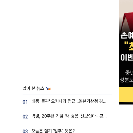
많이 본 뉴스
태풍 '돌핀' 오키나와 접근…일본기상청 경로 업데이트
01
빅뱅, 20주년 기념 '새 뱅봉' 선보인다⋯콘서트 앞두고 팝업 개최
02
오늘은 절기 '입추', 뜻은?
03