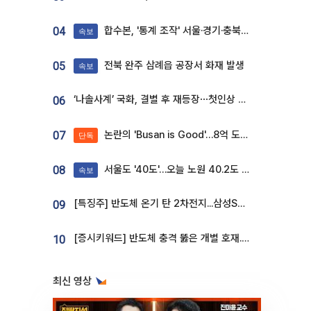
합수본, '통계 조작' 서울·경기·충북 선관위 등 추가 압수수색
04
속보
전북 완주 삼례읍 공장서 화재 발생
05
속보
‘나솔사계’ 국화, 결별 후 재등장⋯첫인상 투표 휩쓸고 ‘인기녀’ 등극
06
논란의 'Busan is Good'…8억 도시브랜드, 용산 대통령실 CI 업체가 수행
07
단독
서울도 '40도'…오늘 노원 40.2도 기록
08
속보
[특징주] 반도체 온기 탄 2차전지...삼성SDI, 장 초반 7% 넘게 껑충
09
[증시키워드] 반도체 충격 뚫은 개별 호재...포스코퓨처엠·에코프로·한화솔루션 '눈길'
10
최신 영상