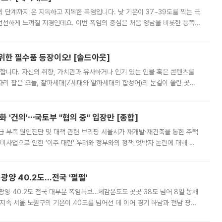
’의 단계까지 온 지독하고 지독한 폭염입니다. 낮 기온이 37~39도를 찍는 극
 선선하게 느껴질 지경인데요. 이번 폭염의 중심은 처음 영남을 비롯한 동쪽
 북서풍이 산맥을 넘어 영남 쪽으로 내려오면서 뜨겁고 건조해졌는데요.
 위한 필수품 등장이오! [솔드아웃]
합니다. 자신의 취향, 가치관과 유사하거나 인기 있는 인물 혹은 콘텐츠를
'가 자리 잡은 오늘, 잘파세대(Z세대와 알파세대의 합성어)의 눈길이 쏠린 곳은
리는 공연장. 응원봉만큼이나 눈에 띄는 게 있습니다. 공연이 시작되기
 '건의'⋯국토부 "협의 중" 입장만 [종합]
급 부족 원인진단 및 대책 관련 브리핑 서울시가 재개발·재건축을 통한 주택
비사업으로 인한 '이주 대란' 우려와 정부와의 정책 엇박자 논란에 대해 정
실장은 2031년까지 31만 가구 착공 목표에 차질이 없다는 입장이나,
·광양 40.2도…전국 '펄펄'
·광양 40.2도 전국 대부분 폭염특보…체감온도도 곳곳 38도 넘어 8일 동해
지속 서울 노원구의 기온이 40도를 넘어선 데 이어 경기 하남과 전남 광양
. 전국 대부분 지역에 폭염특보가 내려진 가운데 곳곳에서 39~40도 안팎