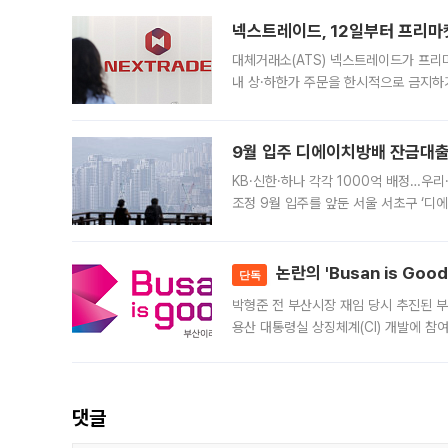
의 극심한
넥스트레이드, 12일부터 프리마
대체거래소(ATS) 넥스트레이드가 프리
내 상·하한가 주문을 한시적으로 금지하
가 체결 사례와 관련해 설명자료를 내고
9월 입주 디에이치방배 잔금대출
KB·신한·하나 각각 1000억 배정…우
조정 9월 입주를 앞둔 서울 서초구 ‘디
은행과 NH농협은행도 대출 취급을 검토
민은행
논란의 'Busan is Go
단독
박형준 전 부산시장 재임 당시 추진된 부산
용산 대통령실 상징체계(CI) 개발에 참
도시브랜드 사업이 공개 이후 시민 공감
댓글