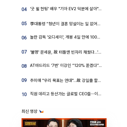
'굿 윌 헌팅' 배우 "기아 EV2 덕분에 살아"…교통사고 후 안전성 극찬
04
05
李대통령 “청년이 결혼 망설이는 일 없어야...제도상 불이익 조사”
놀란 감독 '오디세이', 개봉 4일 만에 100만 돌파⋯'왕사남' 보다 빠르다
06
07
'불명' 문세윤, 故 터틀맨 빈자리 채웠다…'거북이' 눈물의 최종 우승
AT마드리드 ‘7번’ 이강인 “120% 쏟겠다”⋯시메오네 감독 “필요한 선수”
08
09
추미애 "우리 목표는 연대"…故 강일출 할머니 흉상 제막
직원 데리고 등산가는 글로벌 CEO들⋯이유 있었네
10
최신 영상