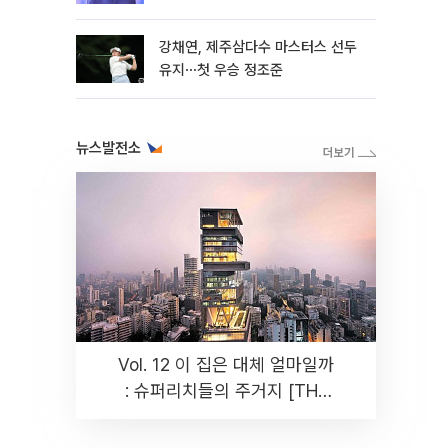
뿐"
강채연, 제주삼다수 마스터스 선두
유지⋯첫 우승 정조준
뉴스발전소
Vol. 12 이 집은 대체 얼마일까
: 슈퍼리치들의 주거지 [THE
RARE]