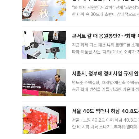
“와 이제 시원한 거 같아” 단체 ‘뇌손상
한 더위 속 30도대 초반이 상대적으로
지역에 있었습니다. 7월 말에는 서풍과
콘서트 갈 때 응원봉만?⋯'최애'
지금 화제 되는 패션·뷰티 트렌드를 소개
따라 제품을 사는 '디토(Ditto) 소비
어디일까요? 아이돌 콘서트 시작을 기다
서울시, 정부에 정비사업 규제 완화
명노준 주택실장, 재개발·재건축 주택공
공급 확대 방침을 거듭 강조한 가운데 정
면 반박하고 나섰다. 명노준 서울시 주택
서울 40도 찍더니 하남 40.8도
서울ㆍ노원 40.2도 이어 하남 40.8도
안 비 시작·내륙 소나기…무더위·열대야 
에서도 40도를 웃도는 기온이 관측됐다