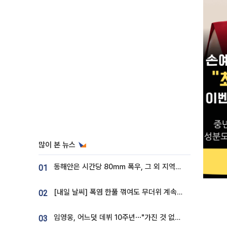
많이 본 뉴스
동해안은 시간당 80㎜ 폭우, 그 외 지역은 폭염…‘극과 극 날씨’
01
[내일 날씨] 폭염 한풀 꺾여도 무더위 계속⋯동해안 이틀 연속 비
02
임영웅, 어느덧 데뷔 10주년⋯"가진 것 없던 시절, 내 앞엔 20명의 팬뿐"
03