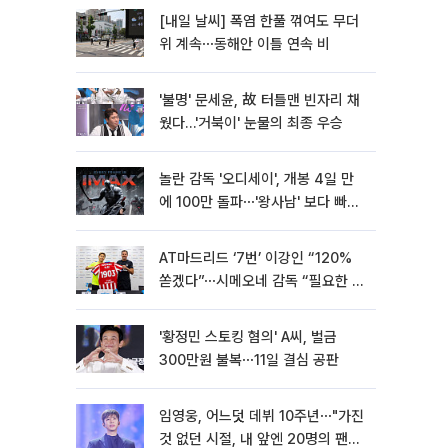
[내일 날씨] 폭염 한풀 꺾여도 무더
위 계속⋯동해안 이틀 연속 비
'불명' 문세윤, 故 터틀맨 빈자리 채
웠다…'거북이' 눈물의 최종 우승
놀란 감독 '오디세이', 개봉 4일 만
에 100만 돌파⋯'왕사남' 보다 빠르
다
AT마드리드 ‘7번’ 이강인 “120%
쏟겠다”⋯시메오네 감독 “필요한 선
수”
'황정민 스토킹 혐의' A씨, 벌금
300만원 불복⋯11일 결심 공판
임영웅, 어느덧 데뷔 10주년⋯"가진
것 없던 시절, 내 앞엔 20명의 팬