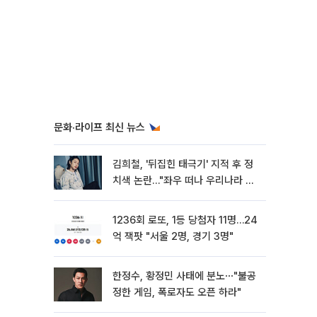
문화·라이프 최신 뉴스
김희철, '뒤집힌 태극기' 지적 후 정
치색 논란…"좌우 떠나 우리나라 국
기"
1236회 로또, 1등 당첨자 11명…24
억 잭팟 "서울 2명, 경기 3명"
한정수, 황정민 사태에 분노⋯"불공
정한 게임, 폭로자도 오픈 하라"