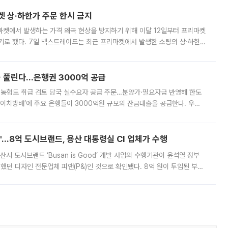
켓 상·하한가 주문 한시 금지
마켓에서 발생하는 가격 왜곡 현상을 방지하기 위해 이달 12일부터 프리마켓
기로 했다. 7일 넥스트레이드는 최근 프리마켓에서 발생한 소량의 상·하한
, 주문 오류로 인한 가격 급등락을 최소화하기 위한 비상 대응방안을 발표
 풀린다…은행권 3000억 공급
리·농협도 취급 검토 당국 실수요자 공급 주문…분양가·필요자금 반영해 한도
에이치방배’에 주요 은행들이 3000억원 규모의 잔금대출을 공급한다. 우리
하고 있어 향후 공급 규모가 늘어날 전망이다. 7일 금융권에 따르면 KB국
od'…8억 도시브랜드, 용산 대통령실 CI 업체가 수행
시 도시브랜드 ‘Busan is Good’ 개발 사업의 수행기관이 윤석열 정부
여했던 디자인 전문업체 피앤(P&)인 것으로 확인됐다. 8억 원이 투입된 부산
 부족과 디자인 정체성 논란에 휩싸였던 만큼, 사업 선정 과정과 결과물에