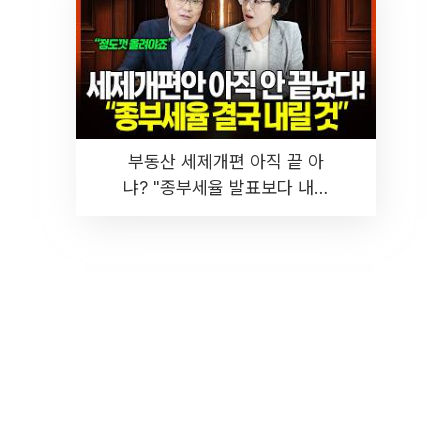
부동산 세제개편 아직 끝 아
냐? "종부세율 발표보다 내릴
것" 장기거주·양도세 전망 I 집
땅지성 I 김인만, 진미윤