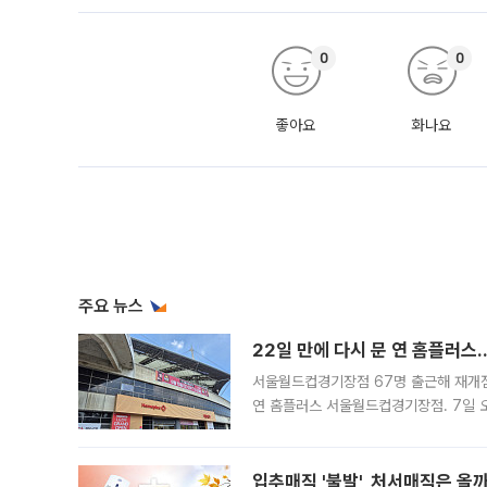
0
0
좋아요
화나요
주요 뉴스
22일 만에 다시 문 연 홈플러스
서울월드컵경기장점 67명 출근해 재개점 
연 홈플러스 서울월드컵경기장점. 7일 
우유, 과일 같은 신선식품이 차근차근 자
입추매직 '불발', 처서매직은 올