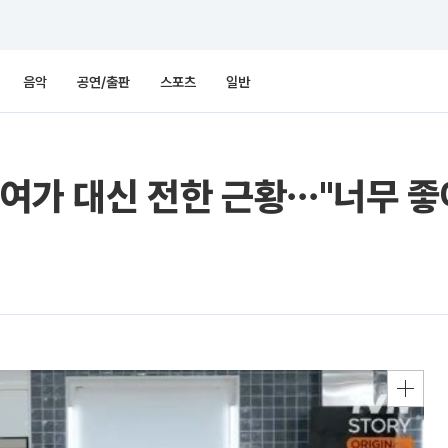
음악
공연/출판
스포츠
일반
용여가 대신 전한 근황⋯"너무 좋