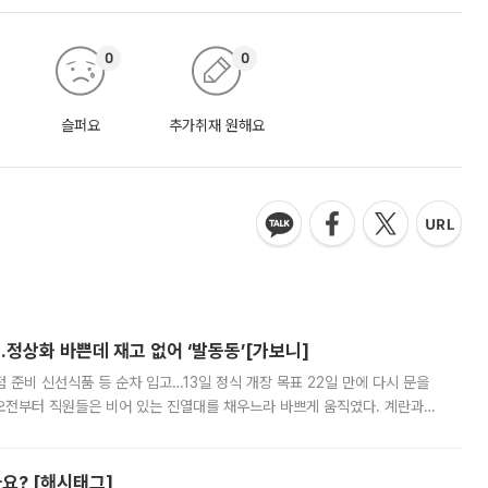
0
0
슬퍼요
추가취재 원해요
…정상화 바쁜데 재고 없어 ‘발동동’[가보니]
준비 신선식품 등 순차 입고…13일 정식 개장 목표 22일 만에 다시 문을
오전부터 직원들은 비어 있는 진열대를 채우느라 바쁘게 움직였다. 계란과
리를 잡기 시작했지만, 매장 곳곳엔 여전히 텅 빈 매대가 먼저 눈에 들어왔
까요? [해시태그]