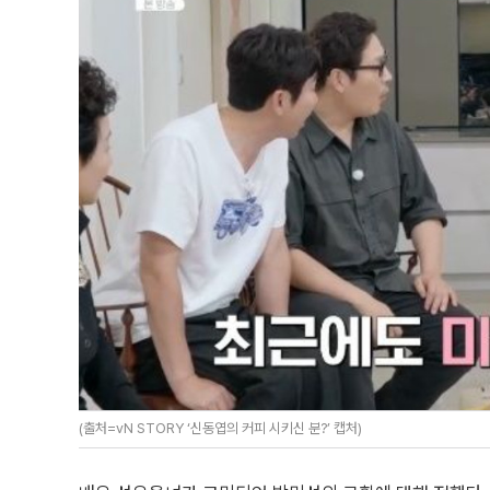
(출처=vN STORY ‘신동엽의 커피 시키신 분?’ 캡처)