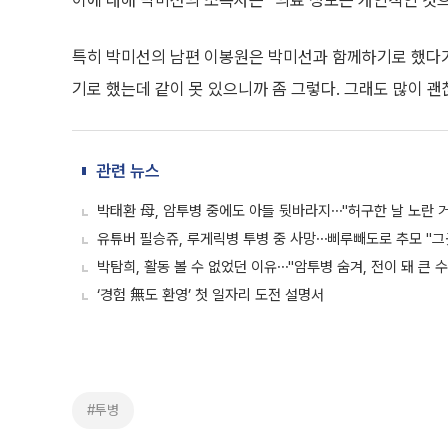
이에 대해 박미선의 소속사는 “의료 정보는 개인적인 것
특히 박미선의 남편 이봉원은 박미선과 함께하기로 했다가
기로 했는데 같이 못 있으니까 좀 그렇다. 그래도 많이 
관련 뉴스
박태환 母, 암투병 중에도 아들 뒷바라지⋯"허구한 날 노란 
유튜버 필승쥬, 루게릭병 투병 중 사망⋯삐루빼도로 추모 "
박탐희, 활동 볼 수 없었던 이유⋯"암투병 숨겨, 전이 돼 큰 수
‘경험 無도 환영’ 첫 일자리 도전 설명서
#투병