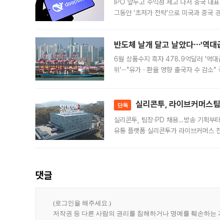
IPO 앞두고 수익성 제고 나서 중국 대표
그동안 ‘초저가 전략’으로 미국과 중국
가된다. 블룸버그통신에 따르면 딥시크는
반도체 날개 달고 날았다⋯'역대급
6월 상품수지 흑자 478.9억달러 '역대
위'⋯"유가ㆍ환율 영향 출국자 수 감소" 
급 수출 호조가 매달 이어지면서 6월 
대 기
실리콘투, 라이브커머스팀 
단독
실리콘투, 팀장·PD 채용…방송 기획부
유통 플랫폼 실리콘투가 라이브커머스 전
나섰다. 국내 화장품을 해외 유통망에 공
댓글