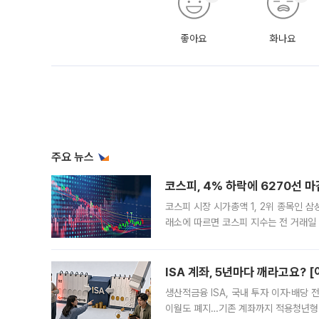
좋아요
화나요
주요 뉴스
코스피, 4% 하락에 6270선 마
코스피 시장 시가총액 1, 2위 종목인 
래소에 따르면 코스피 지수는 전 거래일 대
1.81% 내린 6478.75에 출발한 코
다. 이날 오전
ISA 계좌, 5년마다 깨라고요? 
생산적금융 ISA, 국내 투자 이자·배당
이월도 폐지…기존 계좌까지 적용청년형 