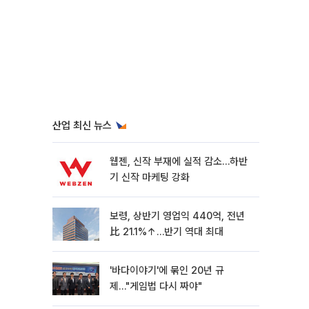
산업 최신 뉴스
웹젠, 신작 부재에 실적 감소…하반
기 신작 마케팅 강화
보령, 상반기 영업익 440억, 전년
比 21.1%↑…반기 역대 최대
'바다이야기'에 묶인 20년 규
제…"게임법 다시 짜야"