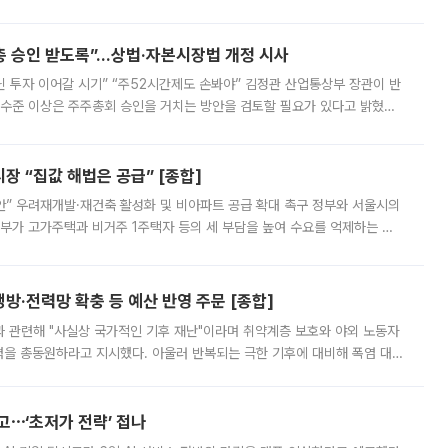
 ‘만능 절세 통장’으로 불리는 개인종합자산관리계좌(ISA)가 두 갈래로 개
주총 승인 받도록”…상법·자본시장법 개정 시사
닌 투자 이어갈 시기” “주52시간제도 손봐야” 김정관 산업통상부 장관이 반
 수준 이상은 주주총회 승인을 거치는 방안을 검토할 필요가 있다고 밝혔다.
배구조와 주주권 강화 논의가 이어지는 가운데, 핵심 연구인력에 대한
 “집값 해법은 공급” [종합]
안” 우려재개발·재건축 활성화 및 비아파트 공급 확대 촉구 정부와 서울시의
정부가 고가주택과 비거주 1주택자 등의 세 부담을 높여 수요를 억제하는 카
키울 것이라며 세금이 아닌 공급이 근본적인 처방이라고 전면 반박했다.
방·전력망 확충 등 예산 반영 주문 [종합]
과 관련해 "사실상 국가적인 기후 재난"이라며 취약계층 보호와 야외 노동자
정력을 총동원하라고 지시했다. 아울러 반복되는 극한 기후에 대비해 폭염 대응
영하는 방안도 검토하라고 주문했다. 이 대통령은 이날 폭염·가뭄 대
예고⋯‘초저가 전략’ 접나