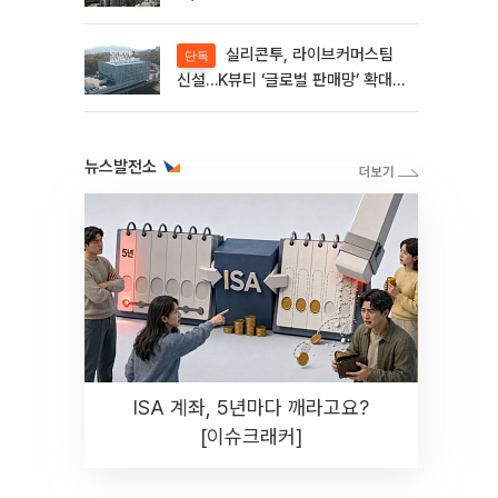
실리콘투, 라이브커머스팀
단독
신설…K뷰티 ‘글로벌 판매망’ 확대
속도[K뷰티 라방戰]
뉴스발전소
ISA 계좌, 5년마다 깨라고요?
[이슈크래커]