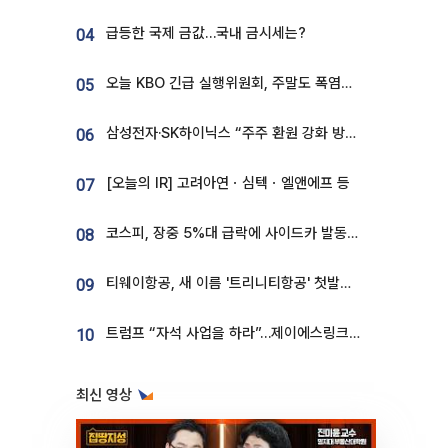
급등한 국제 금값…국내 금시세는?
04
오늘 KBO 긴급 실행위원회, 주말도 폭염취소 될까
05
삼성전자·SK하이닉스 “주주 환원 강화 방안 마련”
06
[오늘의 IR] 고려아연ㆍ심텍ㆍ엘앤에프 등
07
코스피, 장중 5%대 급락에 사이드카 발동…삼성·SK 동반 폭락
08
티웨이항공, 새 이름 '트리니티항공' 첫발…SSC 전략 본격화
09
트럼프 “자석 사업을 하라”…제이에스링크, 비중국 영구자석 공급망 구축 속도
10
최신 영상