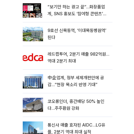
“보기만 하는 광고 끝“…화장품업
계, SNS 홍보도 ‘참여형 콘텐츠’로
변모[K뷰티 라방戰]
9호선 신목동역, ‘이대목동병원역’
된다
레드캡투어, 2분기 매출 982억원…
역대 2분기 최대
中企업계, 정부 세제개편안에 공
감…“현장 목소리 반영 기대”
코오롱인더, 중간배당 50% 높인
다…주주환원 강화
통신사 매출 효자된 AIDC…LG유
플, 2분기 역대 최대 실적