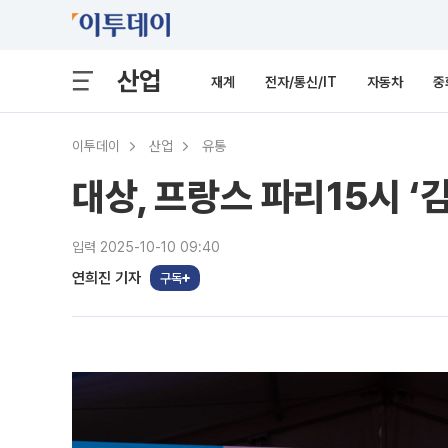
산업
재계
전자/통신/IT
자동차
중
이투데이
산업
유통
대상, 프랑스 파리15시 ‘
입력 2025-10-10 09:40
연희진 기자
구독