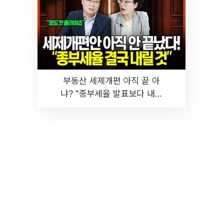
부동산 세제개편 아직 끝 아
냐? "종부세율 발표보다 내릴
것" 장기거주·양도세 전망 I 집
땅지성 I 김인만, 진미윤