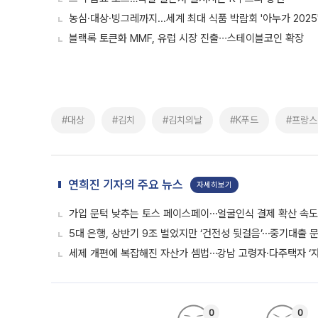
농심·대상·빙그레까지...세계 최대 식품 박람회 '아누가 2025
블랙록 토큰화 MMF, 유럽 시장 진출∙∙∙스테이블코인 확장
#대상
#김치
#김치의날
#K푸드
#프랑스
연희진 기자의 주요 뉴스
자세히보기
가입 문턱 낮추는 토스 페이스페이⋯얼굴인식 결제 확산 속
5대 은행, 상반기 9조 벌었지만 ‘건전성 뒷걸음’⋯중기대출 문
세제 개편에 복잡해진 자산가 셈법⋯강남 고령자·다주택자 ‘
0
0