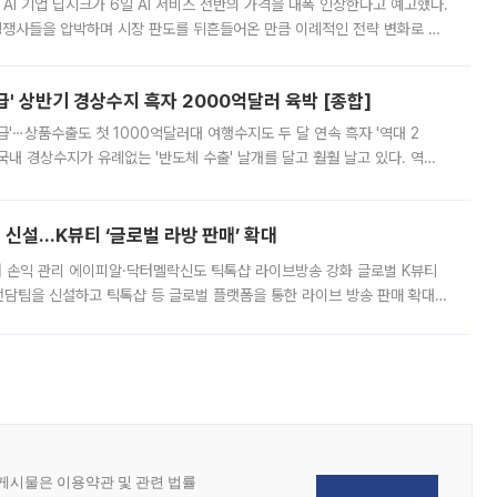
 AI 기업 딥시크가 6일 AI 서비스 전반의 가격을 대폭 인상한다고 예고했다.
 경쟁사들을 압박하며 시장 판도를 뒤흔들어온 만큼 이례적인 전략 변화로 평
 이날 공지를 통해 구체적인 인상 폭은 공개하지 않았지만 상당한 수
' 상반기 경상수지 흑자 2000억달러 육박 [종합]
급'⋯상품수출도 첫 1000억달러대 여행수지도 두 달 연속 흑자 '역대 2
국내 경상수지가 유례없는 '반도체 수출' 날개를 달고 훨훨 날고 있다. 역대
경상수지 뿐 아니라 상반기 경상수지 흑자도 2000억달러에 근접하며 사상 최
신설…K뷰티 ‘글로벌 라방 판매’ 확대
터 손익 관리 에이피알·닥터멜락신도 틱톡샵 라이브방송 강화 글로벌 K뷰티
담팀을 신설하고 틱톡샵 등 글로벌 플랫폼을 통한 라이브 방송 판매 확대에
급하는 데서 한발 더 나아가 방송 기획과 상품 구성, 출연자 섭외, 손익