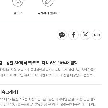
슬퍼요
추가취재 원해요
감…삼전·SK하닉 '와르르' 각각 6%·10%대 급락
삼성전자와 SK하이닉스가 급락하면서 지수가 4% 넘게 하락했다. 6일 한국거
비 301.88포인트(4.58%) 내린 6296.38에 장을 마감했다. 전장보다
스피는 장중 한때 6550.94까지 오르기도 했으나 6238.32까지 밀리기도 했
[이슈크래커]
 전액 비과세일반 ISA는 최장 5년…손익통산·과세이연 단절미사용 납입 한도
납입액 10% 소득공제…“10% 환급”은 아냐 “오랫동안 운용하라더니 이제