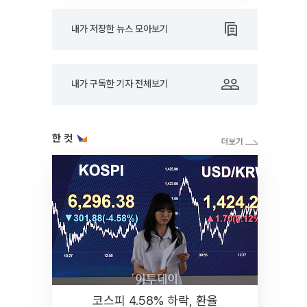
내가 저장한 뉴스 모아보기
내가 구독한 기자 전체보기
한 컷
코스피 4.58% 하락, 환율