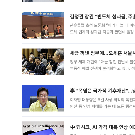
는 5년마다 계좌를 해지하라는 건가요?”
편을
김정관 장관 “반도체 성과급, 
관훈클럽 초청 토론회 “이익 나눌 때 아
도체 업계의 성과급 지급과 관련해 일정
최근 상법·자본시장법 개정으로 기업 지
세금 꺼낸 정부에…오세훈 서울시장
정부 세제 개편에 “매물 잠김·전월세 불
부동산 해법 전쟁이 본격화하고 있다. 
드를 꺼내자 서울시는 전·월세 부담만 
李 "폭염은 국가적 기후재난"…냉
이재명 대통령은 6일 사상 최악의 폭염
안전 등 인명 피해를 막는 데 모든 행
인프라 확충 계획을 내년도 예산안에 반
中 딥시크, AI 가격 대폭 인상 