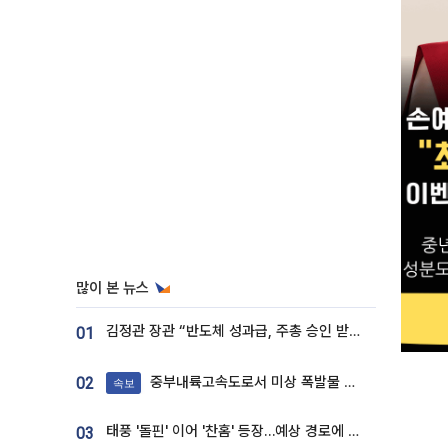
많이 본 뉴스
김정관 장관 “반도체 성과급, 주총 승인 받도록”…상법·자본시장법 개정 시사
01
중부내륙고속도로서 미상 폭발물 발견
02
속보
태풍 '돌핀' 이어 '찬홈' 등장…예상 경로에 한국 '한숨'
03