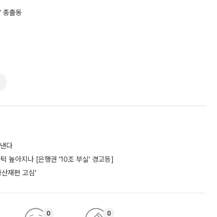
' 총출동
도낸다
턱 높아지나 [은행권 '10조 부실' 경고등]
자산재편 고심’
0
0