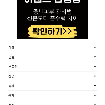
마켓
금융
부동산
산업
경제
국제