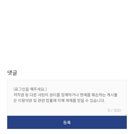
댓글
0 / 300