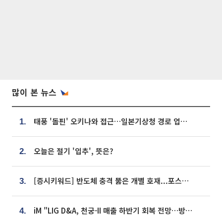
많이 본 뉴스
태풍 '돌핀' 오키나와 접근…일본기상청 경로 업데이트
1.
오늘은 절기 '입추', 뜻은?
2.
[증시키워드] 반도체 충격 뚫은 개별 호재...포스코퓨처엠·에코프로·한화솔루션 '눈길'
3.
iM "LIG D&A, 천궁-II 매출 하반기 회복 전망…방산 톱픽 유지"
4.