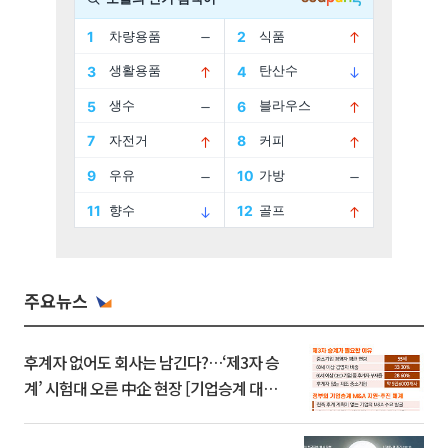
주요뉴스
후계자 없어도 회사는 남긴다?…‘제3자 승
계’ 시험대 오른 中企 현장 [기업승계 대전
환]