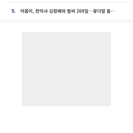
아옳이, 한의사 김형배와 벌써 200일⋯꽃다발 들고 "프러포즈 아냐"
5.