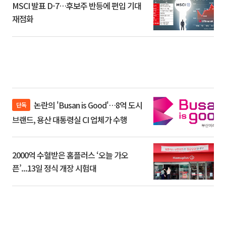
MSCI 발표 D-7…후보주 반등에 편입 기대
재점화
논란의 'Busan is Good'…8억 도시
단독
브랜드, 용산 대통령실 CI 업체가 수행
2000억 수혈받은 홈플러스 ‘오늘 가오
픈’...13일 정식 개장 시험대