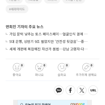
#세라마이드
연희진 기자의 주요 뉴스
가입 문턱 낮추는 토스 페이스페이⋯얼굴인식 결제 확산 속도낸다
5대 은행, 상반기 9조 벌었지만 ‘건전성 뒷걸음’⋯중기대출 문턱 높아지나
세제 개편에 복잡해진 자산가 셈법⋯강남 고령자·다주택자 ‘자산재편 고심’
0
0
0
0
좋아요
화나요
슬퍼요
추가취재 원해요