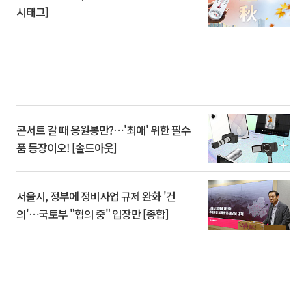
시태그]
콘서트 갈 때 응원봉만?⋯'최애' 위한 필수
품 등장이오! [솔드아웃]
서울시, 정부에 정비사업 규제 완화 '건
의'⋯국토부 "협의 중" 입장만 [종합]