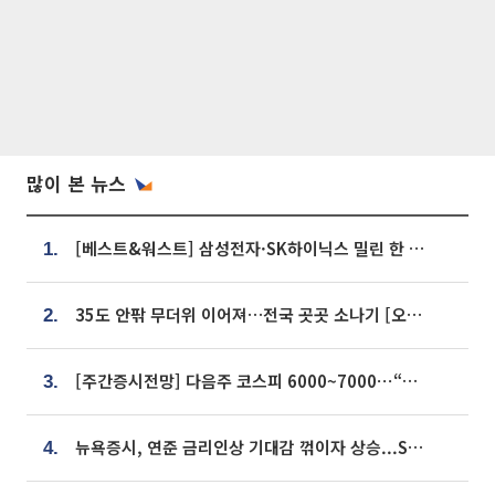
많이 본 뉴스
[베스트&워스트] 삼성전자·SK하이닉스 밀린 한 주…상상인증권은 85% 급등
1.
35도 안팎 무더위 이어져…전국 곳곳 소나기 [오늘 날씨]
2.
[주간증시전망] 다음주 코스피 6000~7000⋯“外人 수급은 정책이 변수”
3.
뉴욕증시, 연준 금리인상 기대감 꺾이자 상승...S&P500 사상 최고치 [종합]
4.