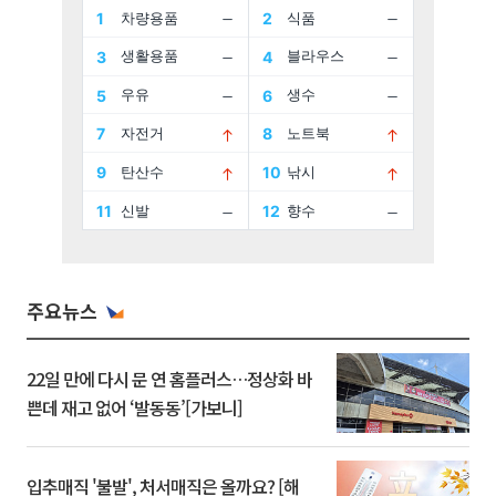
주요뉴스
22일 만에 다시 문 연 홈플러스…정상화 바
쁜데 재고 없어 ‘발동동’[가보니]
입추매직 '불발', 처서매직은 올까요? [해