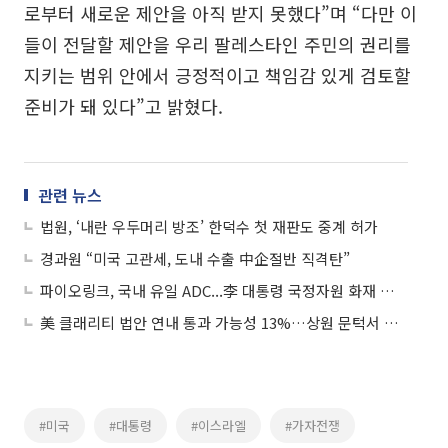
로부터 새로운 제안을 아직 받지 못했다”며 “다만 이
들이 전달할 제안을 우리 팔레스타인 주민의 권리를
지키는 범위 안에서 긍정적이고 책임감 있게 검토할
준비가 돼 있다”고 밝혔다.
관련 뉴스
법원, ‘내란 우두머리 방조’ 한덕수 첫 재판도 중계 허가
경과원 “미국 고관세, 도내 수출 中企절반 직격탄”
파이오링크, 국내 유일 ADC...李 대통령 국정자원 화재 서버 이중화 지시에 상승세
美 클래리티 법안 연내 통과 가능성 13%…상원 문턱서 제동
#미국
#대통령
#이스라엘
#가자전쟁