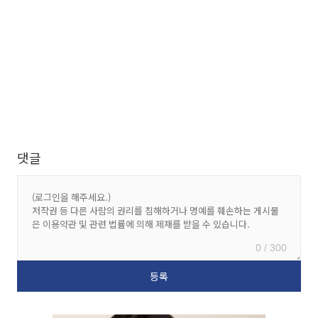
댓글
0 / 300