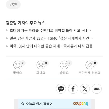
#종전
김준형 기자의 주요 뉴스
초대형 자동 파라솔 수백개로 뙤약볕 틀어 막고⋯나라별 폭염 생존법
일본 강진 사망자 28명⋯TSMC "생산 재개까지 시간 필요해"
미국, 엿새 만에 대이란 공습 재개⋯국제유가 다시 급등
0
0
0
0
좋아요
화나요
슬퍼요
추가취재 원해요