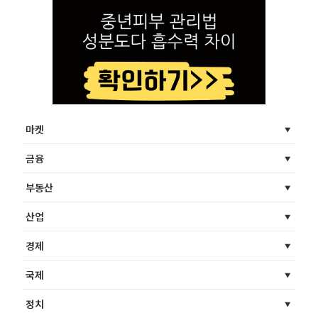
마켓
금융
부동산
산업
경제
국제
정치