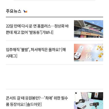
주요뉴스
22일 만에 다시 문 연 홈플러스…정상화 바
쁜데 재고 없어 ‘발동동’[가보니]
입추매직 '불발', 처서매직은 올까요? [해
시태그]
콘서트 갈 때 응원봉만?⋯'최애' 위한 필수
품 등장이오! [솔드아웃]