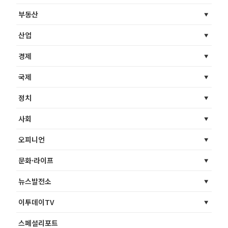
부동산
산업
경제
국제
정치
사회
오피니언
문화·라이프
뉴스발전소
이투데이TV
스페셜리포트