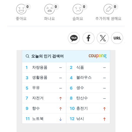
0
0
0
0
좋아요
화나요
슬퍼요
추가취재 원해요