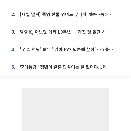
[내일 날씨] 폭염 한풀 꺾여도 무더위 계속⋯동해안 이틀 연속 비
2.
임영웅, 어느덧 데뷔 10주년⋯"가진 것 없던 시절, 내 앞엔 20명의 팬뿐"
3.
'굿 윌 헌팅' 배우 "기아 EV2 덕분에 살아"…교통사고 후 안전성 극찬
4.
李대통령 “청년이 결혼 망설이는 일 없어야...제도상 불이익 조사”
5.