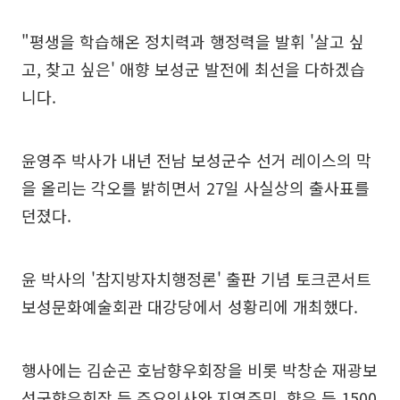
"평생을 학습해온 정치력과 행정력을 발휘 '살고 싶
고, 찾고 싶은' 애향 보성군 발전에 최선을 다하겠습
니다.
윤영주 박사가 내년 전남 보성군수 선거 레이스의 막
을 올리는 각오를 밝히면서 27일 사실상의 출사표를
던졌다.
윤 박사의 '참지방자치행정론' 출판 기념 토크콘서트
보성문화예술회관 대강당에서 성황리에 개최했다.
행사에는 김순곤 호남향우회장을 비롯 박창순 재광보
성군향우회장 등 주요인사와 지역주민, 향우 등 1500