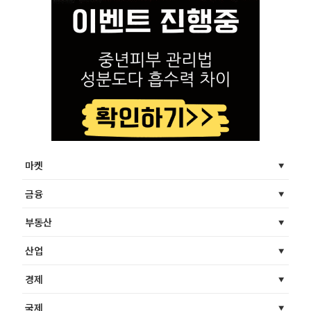
마켓
금융
부동산
산업
경제
국제