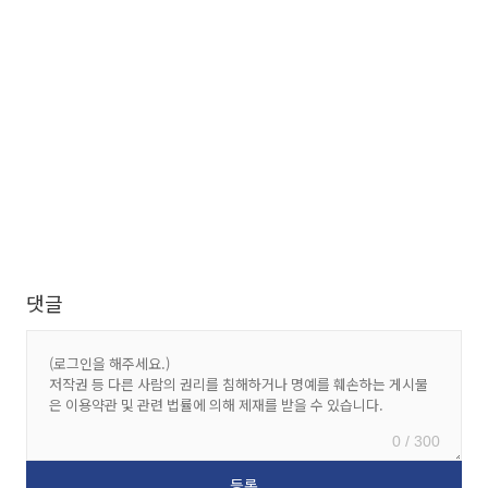
댓글
0 / 300