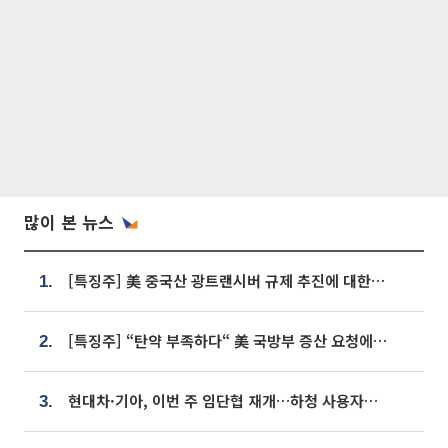
많이 본 뉴스
[특징주] 美 중국산 광트랜시버 규제 추진에 대한광통신 등 광통신株 강세
1.
[특징주] “탄약 부족하다“ 美 국방부 증산 요청에⋯국내 방산주 급등세
2.
현대차·기아, 이번 주 임단협 재개…하청 사용자성 재심도 ‘변수’
3.