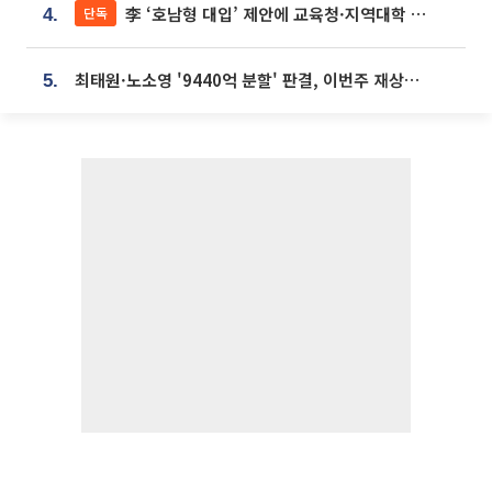
李 ‘호남형 대입’ 제안에 교육청·지역대학 서·논술형 입시 연계 '착수'
단독
4.
최태원·노소영 '9440억 분할' 판결, 이번주 재상고 여부 주목
5.