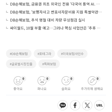
DB손해보험, 금융권 최초 외국인 전용 ‘다국어 통역 AI. AGENT’ 도입
DB손해보험, ‘보행자사고 변호사자문비용 지원 특별약관’ 배타적 사용권 획득
DB손해보험, 추석 명절 대비 차량 무상점검 실시
싸이월드, 10월 부활 예고…그러나 핵심 사업안은 ‘추후 공개’
#DB손해보험
#포테그라
#미국보험사인수
#글로벌시장진출
#특화보험
0
0
0
0
좋아요
화나요
슬퍼요
추가취재 원해요