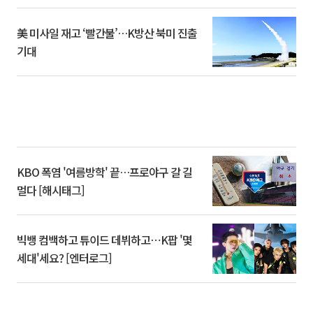
美 미사일 재고 ‘빨간불’…K방산 북미 진출
기대
KBO 폭염 '여름방학' 끝…프로야구 갈 길
멀다 [해시태그]
빅뱅 컴백하고 튜이드 데뷔하고⋯K팝 '몇
세대'세요? [엔터로그]