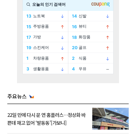
주요뉴스
22일 만에 다시 문 연 홈플러스…정상화 바
쁜데 재고 없어 ‘발동동’[가보니]