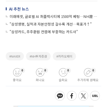
AI 추천 뉴스
미래에셋, 글로벌 AI 퍼플렉시티에 1500억 베팅…NH證 이어 AI 금융 선점 경쟁
"삼성생명, 실적과 자본안정성 갈수록 개선…목표가↑"
"삼성카드, 주주환원 컨셉에 부합하는 카드사"
#NAVER
#NH투자증권
#카카오페이
0
0
0
0
좋아요
화나요
슬퍼요
추가취재 원해요