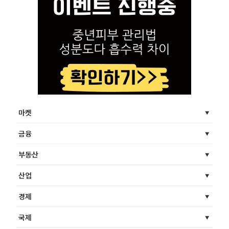
마켓
금융
부동산
산업
경제
국제