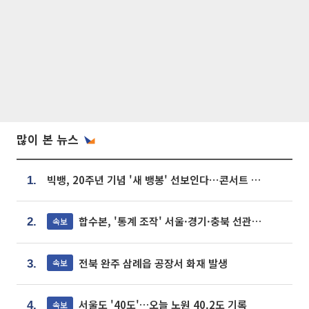
많이 본 뉴스
빅뱅, 20주년 기념 '새 뱅봉' 선보인다⋯콘서트 앞두고 팝업 개최
1.
합수본, '통계 조작' 서울·경기·충북 선관위 등 추가 압수수색
속보
2.
전북 완주 삼례읍 공장서 화재 발생
속보
3.
서울도 '40도'…오늘 노원 40.2도 기록
속보
4.