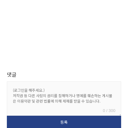
댓글
0 / 300