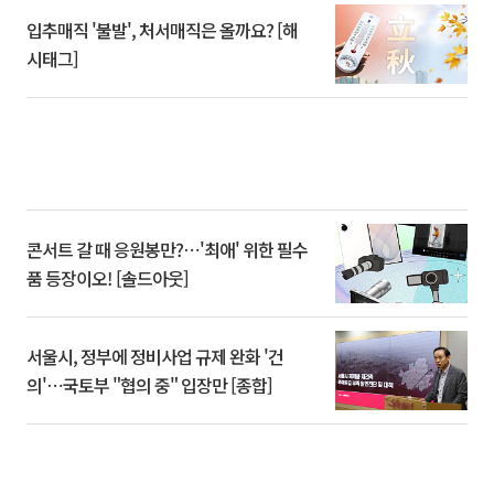
입추매직 '불발', 처서매직은 올까요? [해
시태그]
콘서트 갈 때 응원봉만?⋯'최애' 위한 필수
품 등장이오! [솔드아웃]
서울시, 정부에 정비사업 규제 완화 '건
의'⋯국토부 "협의 중" 입장만 [종합]