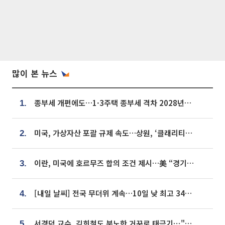
많이 본 뉴스
종부세 개편에도…1·3주택 종부세 격차 2028년부터 확대
1.
미국, 가상자산 포괄 규제 속도…상원, ‘클래리티법’ 9월 절차투표 추진
2.
이란, 미국에 호르무즈 합의 조건 제시…美 “경기 아직 안 끝나” [종합]
3.
[내일 날씨] 전국 무더위 계속…10일 낮 최고 34도 육박
4.
서경덕 교수, 김희철도 분노한 거꾸로 태극기⋯"엉터리는 아냐, 아쉬울 뿐"
5.