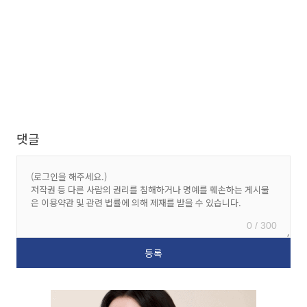
댓글
0 / 300