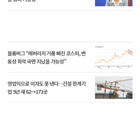
블룸버그 “레버리지 거품 빠진 코스피, 변
동성 최악 국면 지났을 가능성”
영업익으로 이자도 못 낸다…건설 한계기
업 5년 새 62→173곳