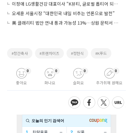
이정애 LG생활건강 대표이사 “K뷰티, 글로벌 톱티어 되도록 지원해주길”
오세훈 서울시장 “대한민국 내일 비추는 언론으로 발전”
美 클래리티 법안 연내 통과 가능성 13%…상원 문턱서 제동
#창간축사
#프랜차이즈
#정현식
#K푸드
0
0
0
0
좋아요
화나요
슬퍼요
추가취재 원해요