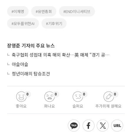
#이재명
#유엔총회
#END이니셔티브
#모두를위한AI
#기후위기
장영준 기자의 주요 뉴스
축구협회 성접대 의혹 해외 확산…英 매체 “경기 공정성 의문”
아슬아슬
청년미래의 탑승조건
0
0
0
0
좋아요
화나요
슬퍼요
추가취재 원해요