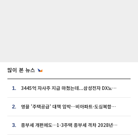
많이 본 뉴스
3445억 자사주 지급 마쳤는데...삼성전자 DX노조, 뒤늦은 '떼쓰기 집회'
1.
영끌 '주택공급' 대책 임박⋯비아파트·도심복합까지 총동원
2.
종부세 개편에도…1·3주택 종부세 격차 2028년부터 확대
3.