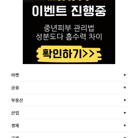
마켓
금융
부동산
산업
경제
국제