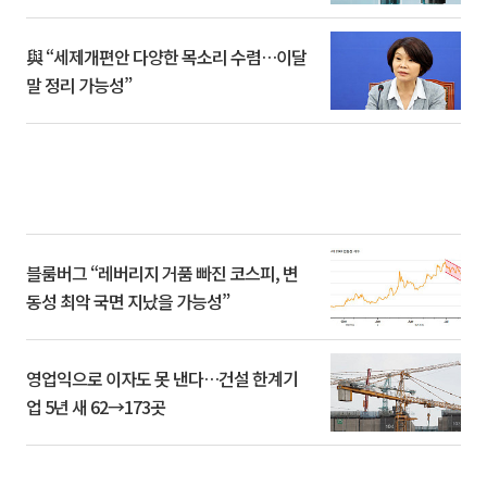
與 “세제개편안 다양한 목소리 수렴…이달
말 정리 가능성”
블룸버그 “레버리지 거품 빠진 코스피, 변
동성 최악 국면 지났을 가능성”
영업익으로 이자도 못 낸다…건설 한계기
업 5년 새 62→173곳