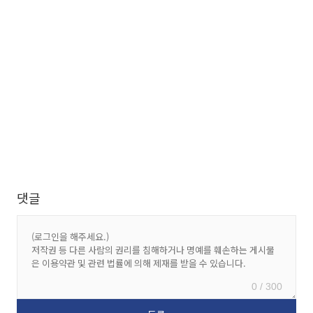
댓글
0 / 300