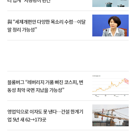
리 업계 “시행령이 관건”
與 “세제개편안 다양한 목소리 수렴…이달
말 정리 가능성”
블룸버그 “레버리지 거품 빠진 코스피, 변
동성 최악 국면 지났을 가능성”
영업익으로 이자도 못 낸다…건설 한계기
업 5년 새 62→173곳