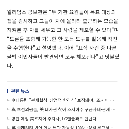
윌리엄스 공보관은 “두 기관 요원들이 목표 대상의
집을 감시하고 그들이 차에 올라타 출근하는 모습을
지켜본 후 차를 세우고 그 사람을 체포할 수 있다”며
“드론을 포함해 가능한 한 모든 도구를 활용해 작전
을 수행한다”고 설명했다. 이어 “표적 사건 중 다른
불법 이민자들이 발견되면 모두 체포된다”고 덧붙였
다.
관련 뉴스
李대통령 "관세협상 '상업적 합리성' 보장돼야...조지아 사태, 재발 안돼"
與 초선의원들, 美 대사관 찾아 조지아주 구금사태·관세 문제 항의
방한 예정 美조지아 주지사, LG엔솔과도 만난다
美 클래리티 법안 연내 통과 가능성 13%…상원 문턱서 제동