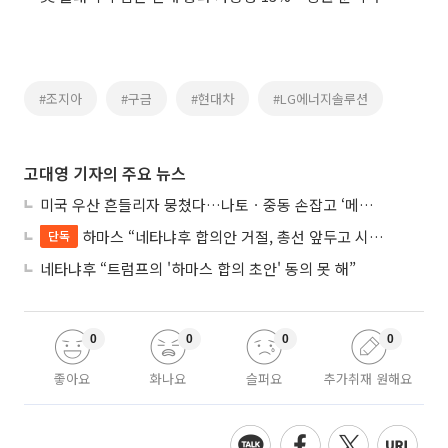
#조지아
#구금
#현대차
#LG에너지솔루션
고대영 기자의 주요 뉴스
미국 우산 흔들리자 뭉쳤다…나토ㆍ중동 손잡고 ‘메카 공동방위’ 조약 체결
하마스 “네타냐후 합의안 거절, 총선 앞두고 시간 끌기”
단독
네타냐후 “트럼프의 '하마스 합의 초안' 동의 못 해”
0
0
0
0
좋아요
화나요
슬퍼요
추가취재 원해요