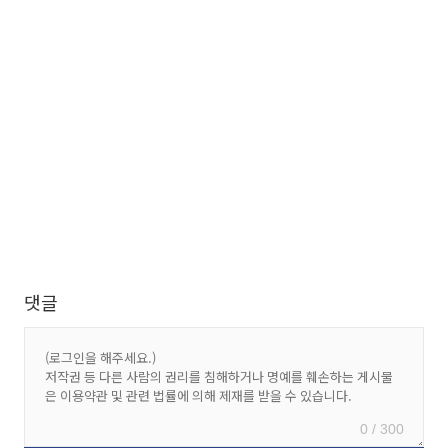
댓글
0 / 300