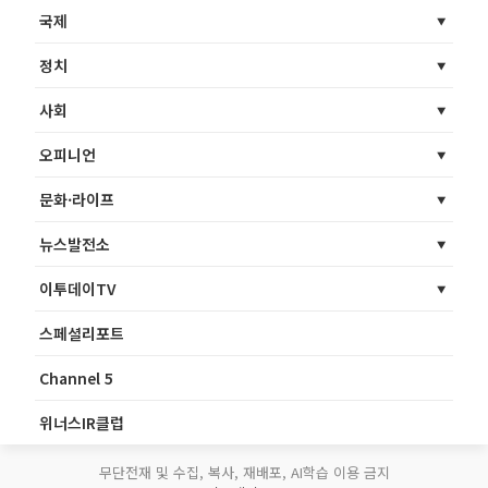
국제
정치
사회
오피니언
문화·라이프
뉴스발전소
이투데이TV
스페셜리포트
Channel 5
위너스IR클럽
무단전재 및 수집, 복사, 재배포, AI학습 이용 금지