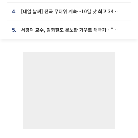
[내일 날씨] 전국 무더위 계속…10일 낮 최고 34도 육박
4.
서경덕 교수, 김희철도 분노한 거꾸로 태극기⋯"엉터리는 아냐, 아쉬울 뿐"
5.