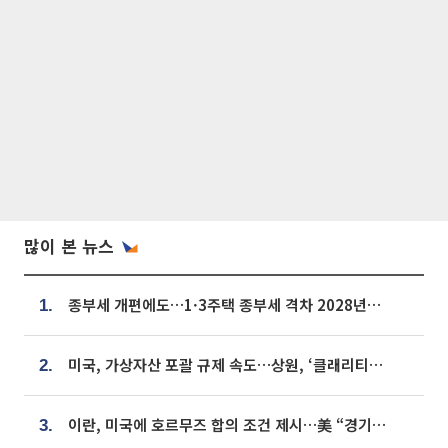
많이 본 뉴스
종부세 개편에도…1·3주택 종부세 격차 2028년부터 확대
1.
미국, 가상자산 포괄 규제 속도…상원, ‘클래리티법’ 9월 절차투표 추진
2.
이란, 미국에 호르무즈 합의 조건 제시…美 “경기 아직 안 끝나” [종합]
3.