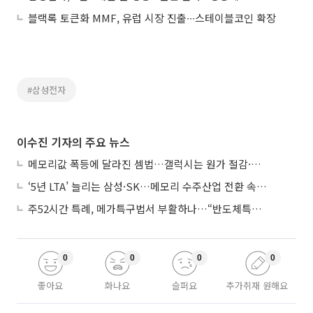
블랙록 토큰화 MMF, 유럽 시장 진출∙∙∙스테이블코인 확장
#삼성전자
이수진 기자의 주요 뉴스
메모리값 폭등에 달라진 셈법…갤럭시는 원가 절감·아이폰은 서비스 확대
‘5년 LTA’ 늘리는 삼성·SK…메모리 수주산업 전환 속 다른 셈법
주52시간 특례, 메가특구법서 부활하나…“반도체특별법 담겨야”
0
0
0
0
좋아요
화나요
슬퍼요
추가취재 원해요