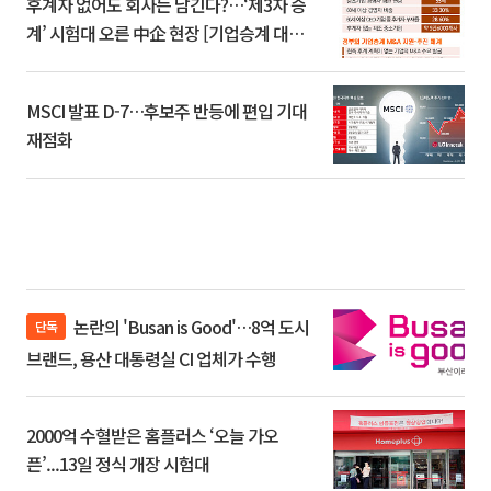
후계자 없어도 회사는 남긴다?…‘제3자 승
계’ 시험대 오른 中企 현장 [기업승계 대전
환]
MSCI 발표 D-7…후보주 반등에 편입 기대
재점화
논란의 'Busan is Good'…8억 도시
단독
브랜드, 용산 대통령실 CI 업체가 수행
2000억 수혈받은 홈플러스 ‘오늘 가오
픈’...13일 정식 개장 시험대