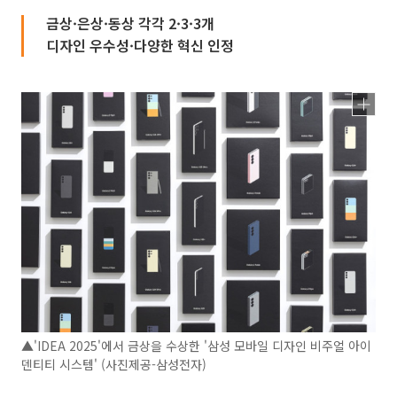
금상·은상·동상 각각 2·3·3개
디자인 우수성·다양한 혁신 인정
▲'IDEA 2025'에서 금상을 수상한 '삼성 모바일 디자인 비주얼 아이
덴티티 시스템' (사진제공-삼성전자)