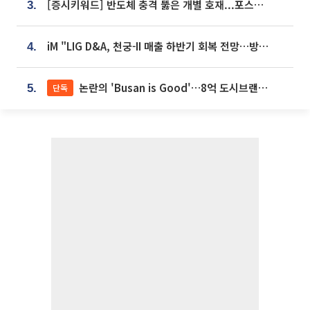
[증시키워드] 반도체 충격 뚫은 개별 호재...포스코퓨처엠·에코프로·한화솔루션 '눈길'
3.
iM "LIG D&A, 천궁-II 매출 하반기 회복 전망…방산 톱픽 유지"
4.
논란의 'Busan is Good'…8억 도시브랜드, 용산 대통령실 CI 업체가 수행
단독
5.