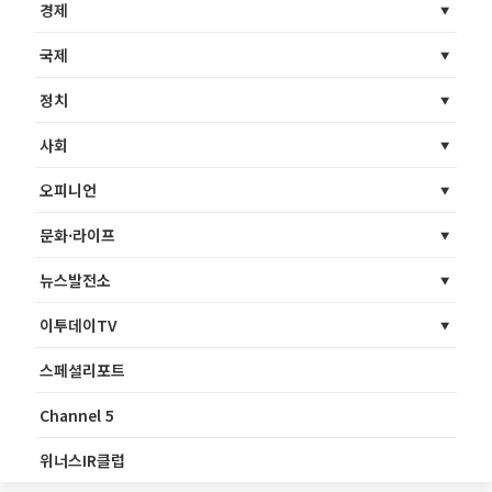
경제
국제
정치
사회
오피니언
문화·라이프
뉴스발전소
이투데이TV
스페셜리포트
Channel 5
위너스IR클럽