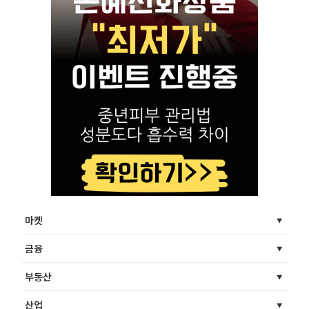
마켓
금융
부동산
산업