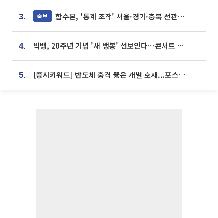
합수본, '통계 조작' 서울·경기·충북 선관위 등 추가 압수수색
속보
3.
빅뱅, 20주년 기념 '새 뱅봉' 선보인다⋯콘서트 앞두고 팝업 개최
4.
[증시키워드] 반도체 충격 뚫은 개별 호재...포스코퓨처엠·에코프로·한화솔루션 '눈길'
5.