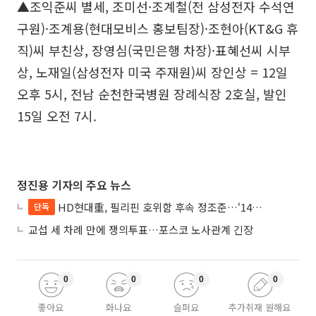
▲조익준씨 별세, 조미선·조계철(전 삼성전자 수석연
구원)·조계용(현대모비스 홍보팀장)·조현아(KT&G 휴
직)씨 부친상, 장영심(국민은행 차장)·표혜선씨 시부
상, 노재일(삼성전자 미국 주재원)씨 장인상 = 12일
오후 5시, 전남 순천한국병원 장례식장 2호실, 발인
15일 오전 7시.
정진용 기자의 주요 뉴스
HD현대重, 필리핀 호위함 후속 정조준…‘14척+α’ 싹쓸이 노린다
단독
교섭 세 차례 만에 쟁의투표…포스코 노사관계 긴장
0
0
0
0
좋아요
화나요
슬퍼요
추가취재 원해요