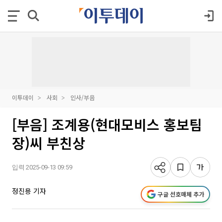
이투데이
사회
인사/부음
[부음] 조계용(현대모비스 홍보팀
장)씨 부친상
입력 2025-09-13 09:59
정진용 기자
구글 선호매체 추가