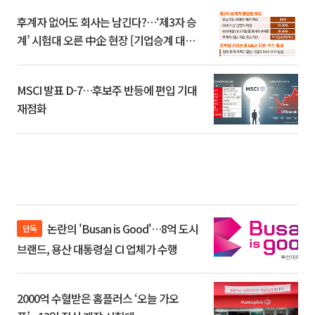
후계자 없어도 회사는 남긴다?…‘제3자 승
계’ 시험대 오른 中企 현장 [기업승계 대전
환]
MSCI 발표 D-7…후보주 반등에 편입 기대
재점화
논란의 'Busan is Good'…8억 도시
단독
브랜드, 용산 대통령실 CI 업체가 수행
2000억 수혈받은 홈플러스 ‘오늘 가오