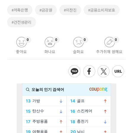
#저축은행
#금감원
#이찬진
#금융소비자보호
#건전성관리
0
0
0
0
좋아요
화나요
슬퍼요
추가취재 원해요