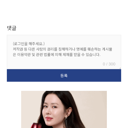
댓글
0 / 300