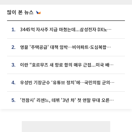
많이 본 뉴스
3445억 자사주 지급 마쳤는데...삼성전자 DX노조, 뒤늦은 '떼쓰기 집회'
1.
영끌 '주택공급' 대책 임박⋯비아파트·도심복합까지 총동원
2.
이란 “호르무즈 새 항로 합의 매우 근접...미국 배상 먼저”
3.
우성빈 기장군수 ‘유튜브 정치’에…국민의힘 군의원들 집단 반발
4.
'전참시' 리센느, 데뷔 '3년 차' 첫 연말 무대 오른다⋯"그동안 섭외 안 와"
5.