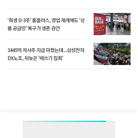
‘회생 D-3주’ 홈플러스, 영업 재개에도 ‘상
품 공급망’ 복구가 생존 관건
3445억 자사주 지급 마쳤는데...삼성전자
DX노조, 뒤늦은 '떼쓰기 집회'