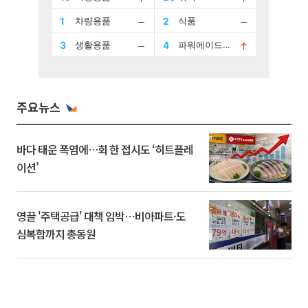
주요뉴스
바다 태운 폭염에…회 한 접시도 ‘히트플레
이션’
영끌 '주택공급' 대책 임박⋯비아파트·도
심복합까지 총동원