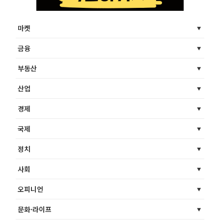
마켓
금융
부동산
산업
경제
국제
정치
사회
오피니언
문화·라이프