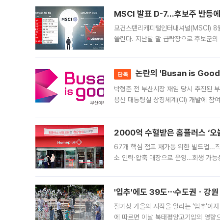
늘
MSCI 발표 D-7…후보주 반등
모건스탠리캐피털인터내셔널(MSCI) 8
쏠린다. 지난달 말 급락장으로 후보군의
가능성과 지수 추종 자금 유입 기대가 
논란의 'Busan is Go
단독
박형준 전 부산시장 재임 당시 추진된 부산
용산 대통령실 상징체계(CI) 개발에 참
도시브랜드 사업이 공개 이후 시민 공감
2000억 수혈받은 홈플러스 ‘오늘
67개 핵심 점포 재가동 위한 빌드업..
소 인력·압축 매장으로 운영…회생 가능성
영업을 시작한다. 핵심 점포 67개에는 
'입추'에도 39도⋯수도권ㆍ강원
절기상 가을의 시작을 알리는 ‘입추’이자
에 따르면 이날 북태평양고기압의 영향으