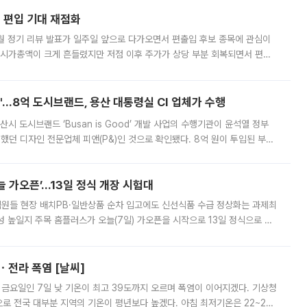
에 편입 기대 재점화
월 정기 리뷰 발표가 일주일 앞으로 다가오면서 편출입 후보 종목에 관심이
 시가총액이 크게 흔들렸지만 저점 이후 주가가 상당 부분 회복되면서 편입
다시 부각되고 있다. 7일 금융투자업계에 따르면 MSCI는 한국시간으로 오는
od'…8억 도시브랜드, 용산 대통령실 CI 업체가 수행
시 도시브랜드 ‘Busan is Good’ 개발 사업의 수행기관이 윤석열 정부
여했던 디자인 전문업체 피앤(P&)인 것으로 확인됐다. 8억 원이 투입된 부산
 부족과 디자인 정체성 논란에 휩싸였던 만큼, 사업 선정 과정과 결과물에
 가오픈’...13일 정식 개장 시험대
.직원들 현장 배치PB·일반상품 순차 입고에도 신선식품 수급 정상화는 과제최
 높일지 주목 홈플러스가 오늘(7일) 가오픈을 시작으로 13일 정식으로 재
직원들이 현장 배치되고, PB 상품과 함께 일반 상품 납품도 순차적으로 진행
ㆍ전라 폭염 [날씨]
 금요일인 7일 낮 기온이 최고 39도까지 오르며 폭염이 이어지겠다. 기상청
로 전국 대부분 지역의 기온이 평년보다 높겠다. 아침 최저기온은 22~27