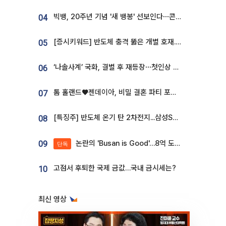
빅뱅, 20주년 기념 '새 뱅봉' 선보인다⋯콘서트 앞두고 팝업 개최
04
[증시키워드] 반도체 충격 뚫은 개별 호재...포스코퓨처엠·에코프로·한화솔루션 '눈길'
05
‘나솔사계’ 국화, 결별 후 재등장⋯첫인상 투표 휩쓸고 ‘인기녀’ 등극
06
톰 홀랜드♥젠데이아, 비밀 결혼 파티 포착⋯호텔 대관비만 9억
07
[특징주] 반도체 온기 탄 2차전지...삼성SDI, 장 초반 7% 넘게 껑충
08
논란의 'Busan is Good'…8억 도시브랜드, 용산 대통령실 CI 업체가 수행
09
단독
고점서 후퇴한 국제 금값…국내 금시세는?
10
최신 영상