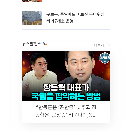
구로구, 주말에도 어르신 무더위쉼
터 47개소 운영
뉴스발전소
“한동훈은 ‘공한증’ 낮추고 장
동혁은 ‘공장증’ 키운다” [정치
대학]