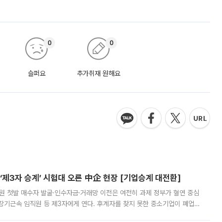
0
0
슬퍼요
추가취재 원해요
제3자 승계’ 시험대 오른 中企 현장 [기업승계 대전환]
지원 첫발 매수자 발굴·인수자금·거래망 이전은 여전히 과제 정부가 혈연 중심
장기근속 임직원 등 제3자에게 연다. 후계자를 찾지 못한 중소기업이 폐업
해 기술과 일자리를 남기도록 하겠다는 취지다. 다만 세금 감면만으로 거래를