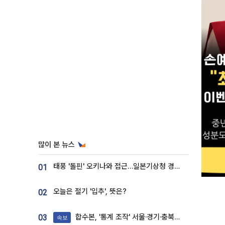
많이 본 뉴스
태풍 '돌핀' 오키나와 접근…일본기상청 경로 업데이트
01
오늘은 절기 '입추', 뜻은?
02
합수본, '통계 조작' 서울·경기·충북 선관위 등 추가 압수수색
03
속보