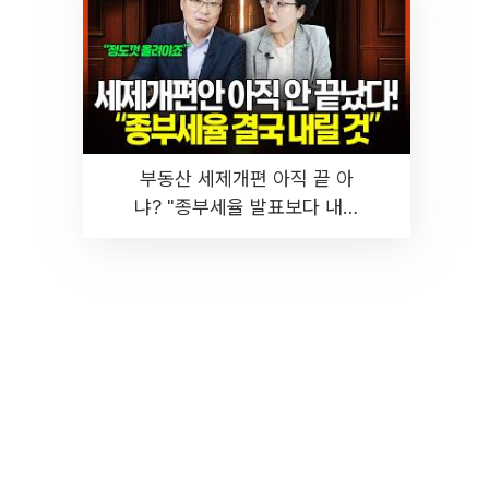
부동산 세제개편 아직 끝 아
냐? "종부세율 발표보다 내릴
것" 장기거주·양도세 전망 I 집
땅지성 I 김인만, 진미윤