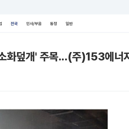
업
전국
인사/부음
동정
일반
소화덮개' 주목...(주)153에