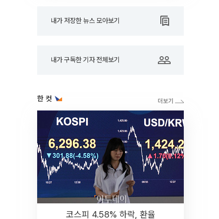
내가 저장한 뉴스 모아보기
내가 구독한 기자 전체보기
한 컷
코스피 4.58% 하락, 환율