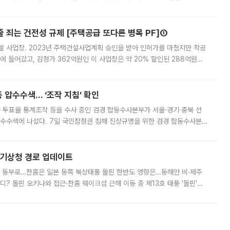
 대부분 지역에 폭염특보가 발효된 가운데 최고체감온도는 35도 안팎까지 올라
줄 죄는 건전성 규제 [주택공급 또다른 병목 PF]①
발 사업장. 2023년 주택건설사업계획 승인을 받아 인허가를 마쳤지만 착공
에 들어갔고, 감정가 362억원인 이 사업장은 약 20% 할인된 288억원에
 현재는 4차 공매를 위한 조건 협의가 진행 중이다. 수도권의 주요 주거 배
 압수수색… ‘조작 지침’ 확인
와 투표율 통계조작 등을 수사 중인 검경 합동수사본부가 서울·경기·충북 선
 압수수색에 나섰다. 7일 국민참정권 침해 진상규명을 위한 검경 합동수사본
추가 증거 확보를 위해 중앙선관위, 서울시·경기도·충청북도 선관위, 김포시
본기상청 경로 업데이트
국 동부로…찬홈은 일본 동쪽 북상태풍 돌핀 한반도 영향은…동해안 비·제주
디? 돌핀 오키나와 접근·찬홈 웨이크섬 근해 이동 중 제13호 태풍 ‘돌핀’이
 아마미 지방에 접근하고 있다. 돌핀은 오키나와 부근을 지난 뒤 동중국해