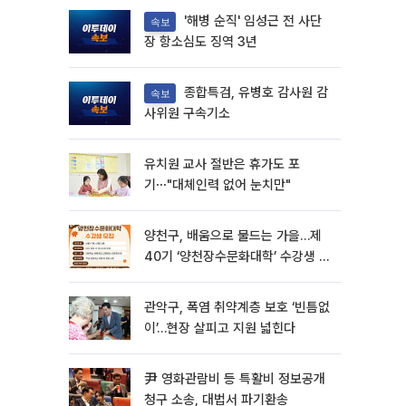
'해병 순직' 임성근 전 사단
속보
장 항소심도 징역 3년
종합특검, 유병호 감사원 감
속보
사위원 구속기소
유치원 교사 절반은 휴가도 포
기⋯"대체인력 없어 눈치만"
양천구, 배움으로 물드는 가을…제
40기 ‘양천장수문화대학’ 수강생 모
집
관악구, 폭염 취약계층 보호 ‘빈틈없
이’…현장 살피고 지원 넓힌다
尹 영화관람비 등 특활비 정보공개
청구 소송, 대법서 파기환송