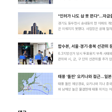
도, 낮 최고기온은 31~39도로, 전국
"인허가 나도 삽 못 뜬다"…자금
경기도 동두천시 송내동의 한 아파트 개
은 이뤄지지 못했다. 사업장은 공매 절차
3차 공매까지 진행됐으나 모두 유찰됐다.
후
합수본, 서울·경기·충북 선관위 등
6.3지방선거 당시 투표용지 부족 사태
관위와 시, 군, 구 단위 선관위를 추가
부(김태훈 서울중앙지검 3차장검사)는 
태풍 '돌핀' 오키나와 접근…일
태풍 돌핀 예상경로, 오키나와 지나 중
와 남해상 높은 물결현재 태풍 위치는 어
강한 세력을 유지한 채 일본 오키나와와